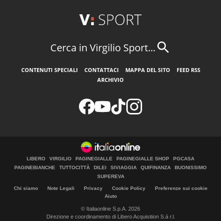
Cerca in Virgilio Sport...
CONTENUTI SPECIALI
CONTATTACI
MAPPA DEL SITO
FEED RSS
ARCHIVIO
LIBERO
VIRGILIO
PAGINEGIALLE
PAGINEGIALLE SHOP
PGCASA
PAGINEBIANCHE
TUTTOCITTÀ
DILEI
SIVIAGGIA
QUIFINANZA
BUONISSIMO
SUPEREVA
Chi siamo
Note Legali
Privacy
Cookie Policy
Preferenze sui cookie
Aiuto
© Italiaonline S.p.A. 2026
Direzione e coordinamento di Libero Acquisition S.á r.l.