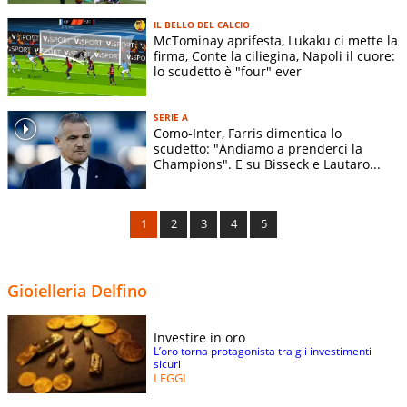
IL BELLO DEL CALCIO
McTominay aprifesta, Lukaku ci mette la
firma, Conte la ciliegina, Napoli il cuore:
lo scudetto è "four" ever
SERIE A
Como-Inter, Farris dimentica lo
scudetto: "Andiamo a prenderci la
Champions". E su Bisseck e Lautaro...
1
2
3
4
5
Gioielleria Delfino
Investire in oro
L’oro torna protagonista tra gli investimenti
sicuri
LEGGI