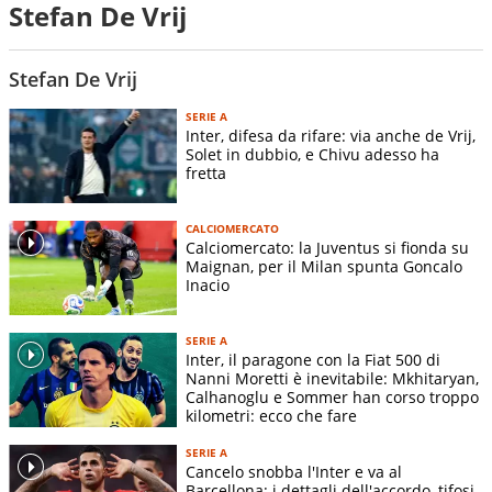
Stefan De Vrij
Stefan De Vrij
SERIE A
Inter, difesa da rifare: via anche de Vrij,
Solet in dubbio, e Chivu adesso ha
fretta
CALCIOMERCATO
Calciomercato: la Juventus si fionda su
Maignan, per il Milan spunta Goncalo
Inacio
SERIE A
Inter, il paragone con la Fiat 500 di
Nanni Moretti è inevitabile: Mkhitaryan,
Calhanoglu e Sommer han corso troppo
kilometri: ecco che fare
SERIE A
Cancelo snobba l'Inter e va al
Barcellona: i dettagli dell'accordo, tifosi