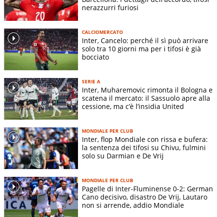
nerazzurri furiosi
CALCIOMERCATO
Inter, Cancelo: perché il sì può arrivare
solo tra 10 giorni ma per i tifosi è già
bocciato
SERIE A
Inter, Muharemovic rimonta il Bologna e
scatena il mercato: il Sassuolo apre alla
cessione, ma c’è l’insidia United
MONDIALE PER CLUB
Inter, flop Mondiale con rissa e bufera:
la sentenza dei tifosi su Chivu, fulmini
solo su Darmian e De Vrij
MONDIALE PER CLUB
Pagelle di Inter-Fluminense 0-2: German
Cano decisivo, disastro De Vrij, Lautaro
non si arrende, addio Mondiale