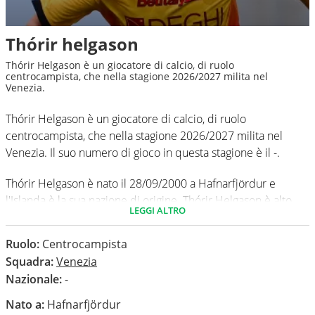
Thórir helgason
Thórir Helgason è un giocatore di calcio, di ruolo
centrocampista, che nella stagione 2026/2027 milita nel
Venezia.
Thórir Helgason è un giocatore di calcio, di ruolo
centrocampista, che nella stagione 2026/2027 milita nel
Venezia. Il suo numero di gioco in questa stagione è il -.
Thórir Helgason è nato il 28/09/2000 a Hafnarfjördur e
l'Islanda è la sua nazione di origine. Thórir Helgason è alto
LEGGI ALTRO
187 cm, ha un peso medio di 66 kg. Il suo piede di calcio in
via preferenziale è il destro.
Ruolo:
Centrocampista
Squadra:
Venezia
In questa stagione ha disputato nel campionato Serie A 0
Nazionale:
-
partite e non ha segnato nessun gol.
Nato a:
Hafnarfjördur