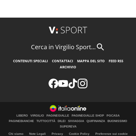
Cerca in Virgilio Sport...
CONTENUTI SPECIALI
CONTATTACI
MAPPA DEL SITO
FEED RSS
ARCHIVIO
LIBERO
VIRGILIO
PAGINEGIALLE
PAGINEGIALLE SHOP
PGCASA
PAGINEBIANCHE
TUTTOCITTÀ
DILEI
SIVIAGGIA
QUIFINANZA
BUONISSIMO
SUPEREVA
Chi siamo
Note Legali
Privacy
Cookie Policy
Preferenze sui cookie