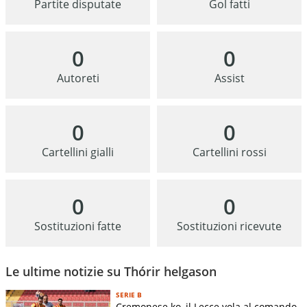
Partite disputate
Gol fatti
0
0
Autoreti
Assist
0
0
Cartellini gialli
Cartellini rossi
0
0
Sostituzioni fatte
Sostituzioni ricevute
Le ultime notizie su Thórir helgason
SERIE B
Cremonese ko, il Lecce vola al comando