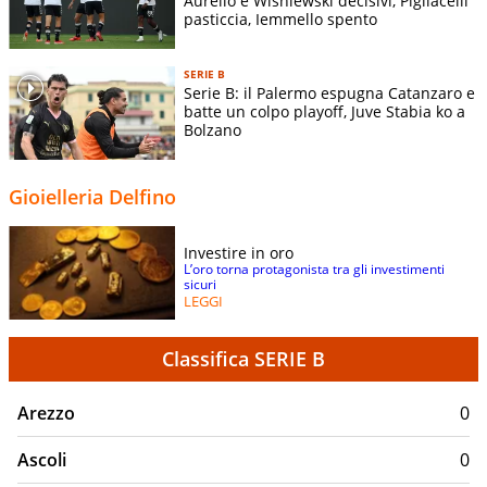
Aurelio e Wisniewski decisivi, Pigliacelli
pasticcia, Iemmello spento
SERIE B
Serie B: il Palermo espugna Catanzaro e
batte un colpo playoff, Juve Stabia ko a
Bolzano
Gioielleria Delfino
Investire in oro
L’oro torna protagonista tra gli investimenti
sicuri
LEGGI
Classifica SERIE B
Arezzo
0
Ascoli
0