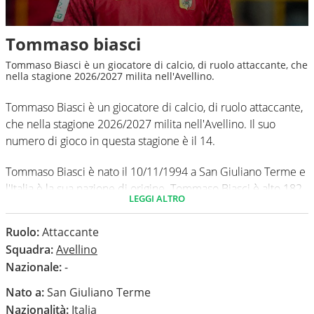
Tommaso biasci
Tommaso Biasci è un giocatore di calcio, di ruolo attaccante, che
nella stagione 2026/2027 milita nell'Avellino.
Tommaso Biasci è un giocatore di calcio, di ruolo attaccante,
che nella stagione 2026/2027 milita nell'Avellino. Il suo
numero di gioco in questa stagione è il 14.
Tommaso Biasci è nato il 10/11/1994 a San Giuliano Terme e
l'Italia è la sua nazione di origine. Tommaso Biasci è alto 182
LEGGI ALTRO
cm. Il suo piede di calcio in via preferenziale è il destro.
Ruolo:
Attaccante
In questa stagione ha disputato nel campionato Serie B 0
Squadra:
Avellino
partite e non ha segnato nessun gol.
Nazionale:
-
Nato a:
San Giuliano Terme
Nazionalità:
Italia