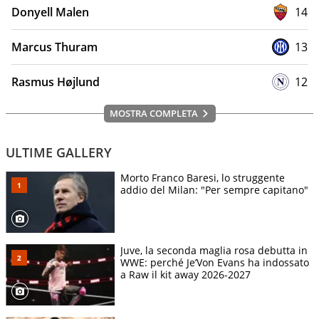
Donyell Malen
14
Marcus Thuram
13
Rasmus Højlund
12
MOSTRA COMPLETA
ULTIME GALLERY
Morto Franco Baresi, lo struggente
addio del Milan: "Per sempre capitano"
Juve, la seconda maglia rosa debutta in
WWE: perché Je’Von Evans ha indossato
a Raw il kit away 2026-2027