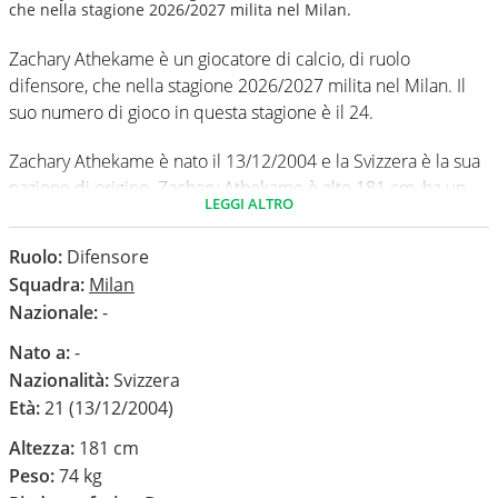
che nella stagione 2026/2027 milita nel Milan.
Zachary Athekame è un giocatore di calcio, di ruolo
difensore, che nella stagione 2026/2027 milita nel Milan. Il
suo numero di gioco in questa stagione è il 24.
Zachary Athekame è nato il 13/12/2004 e la Svizzera è la sua
nazione di origine. Zachary Athekame è alto 181 cm, ha un
LEGGI ALTRO
peso medio di 74 kg. Il suo piede di calcio in via
preferenziale è il destro.
Ruolo:
Difensore
Squadra:
Milan
In questa stagione ha disputato nel campionato Serie A 0
Nazionale:
-
partite e non ha segnato nessun gol.
Nato a:
-
Nazionalità:
Svizzera
Età:
21 (13/12/2004)
Altezza:
181 cm
Peso:
74 kg