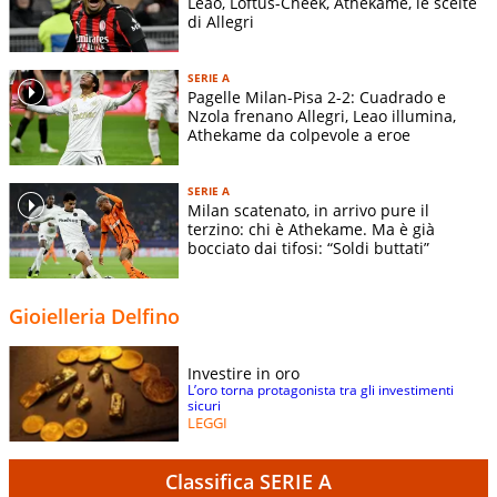
Leao, Loftus-Cheek, Athekame, le scelte
di Allegri
SERIE A
Pagelle Milan-Pisa 2-2: Cuadrado e
Nzola frenano Allegri, Leao illumina,
Athekame da colpevole a eroe
SERIE A
Milan scatenato, in arrivo pure il
terzino: chi è Athekame. Ma è già
bocciato dai tifosi: “Soldi buttati”
Gioielleria Delfino
Investire in oro
L’oro torna protagonista tra gli investimenti
sicuri
LEGGI
Classifica SERIE A