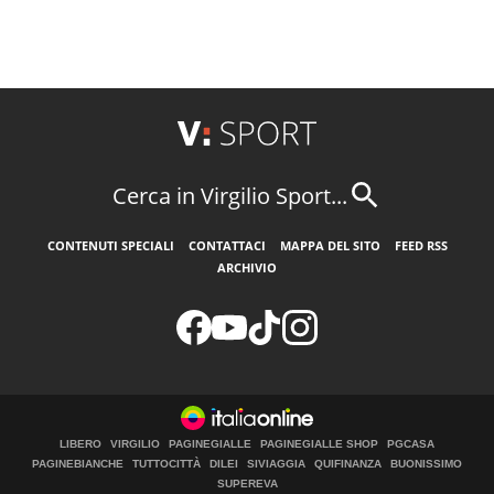
Cerca in Virgilio Sport...
CONTENUTI SPECIALI
CONTATTACI
MAPPA DEL SITO
FEED RSS
ARCHIVIO
LIBERO
VIRGILIO
PAGINEGIALLE
PAGINEGIALLE SHOP
PGCASA
PAGINEBIANCHE
TUTTOCITTÀ
DILEI
SIVIAGGIA
QUIFINANZA
BUONISSIMO
SUPEREVA