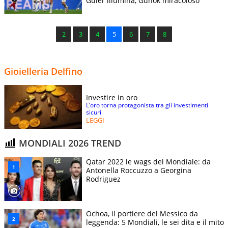
Guler illumina, Gunok miracoloso
2
3
4
5
6
7
8
Gioielleria Delfino
Investire in oro
L’oro torna protagonista tra gli investimenti
sicuri
LEGGI
MONDIALI 2026 TREND
Qatar 2022 le wags del Mondiale: da
Antonella Roccuzzo a Georgina
Rodriguez
Ochoa, il portiere del Messico da
leggenda: 5 Mondiali, le sei dita e il mito