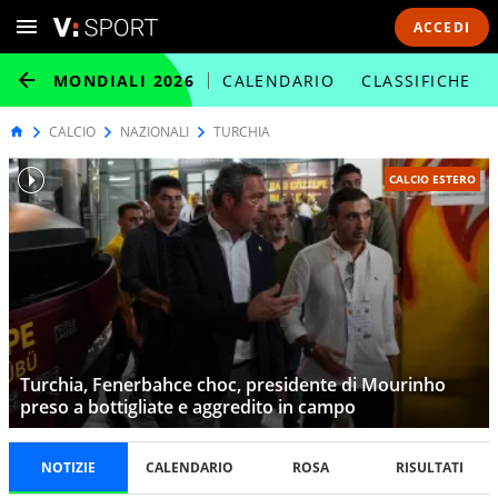
ACCEDI
MONDIALI 2026
CALENDARIO
CLASSIFICHE
CALCIO
NAZIONALI
TURCHIA
CALCIO ESTERO
Turchia, Fenerbahce choc, presidente di Mourinho
preso a bottigliate e aggredito in campo
NOTIZIE
CALENDARIO
ROSA
RISULTATI