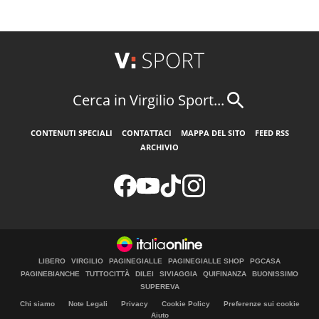
Cerca in Virgilio Sport...
CONTENUTI SPECIALI
CONTATTACI
MAPPA DEL SITO
FEED RSS
ARCHIVIO
LIBERO
VIRGILIO
PAGINEGIALLE
PAGINEGIALLE SHOP
PGCASA
PAGINEBIANCHE
TUTTOCITTÀ
DILEI
SIVIAGGIA
QUIFINANZA
BUONISSIMO
SUPEREVA
Chi siamo
Note Legali
Privacy
Cookie Policy
Preferenze sui cookie
Aiuto