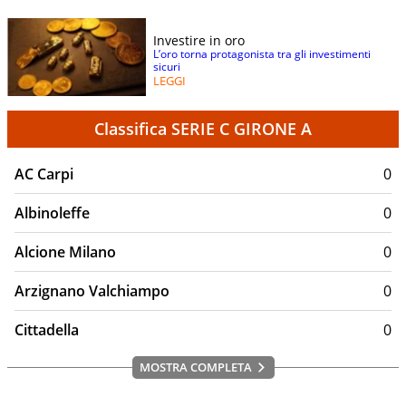
Investire in oro
L’oro torna protagonista tra gli investimenti
sicuri
LEGGI
Classifica SERIE C GIRONE A
AC Carpi
0
Albinoleffe
0
Alcione Milano
0
Arzignano Valchiampo
0
Cittadella
0
MOSTRA COMPLETA