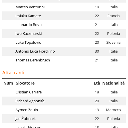
Matteo Venturini
19
Italia
Issiaka Kamate
22
Francia
Leonardo Bovo
21
Italia
Iwo Kaczmarski
22
Polonia
Luka Topalović
20
Slovenia
Antonio Luca Fiordilino
30
Italia
Thomas Berenbruch
21
Italia
Attaccanti
Num
Giocatore
Età
Nazionalità
Cristian Carrara
18
Italia
Richard Agbonifo
20
Italia
Aymen Zouin
19
Marocco
Jan Żuberek
22
Polonia
Jamal Iddrissou
18
Italia