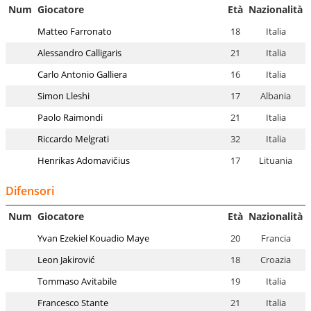
Num
Giocatore
Età
Nazionalità
Matteo Farronato
18
Italia
Alessandro Calligaris
21
Italia
Carlo Antonio Galliera
16
Italia
Simon Lleshi
17
Albania
Paolo Raimondi
21
Italia
Riccardo Melgrati
32
Italia
Henrikas Adomavičius
17
Lituania
Difensori
Num
Giocatore
Età
Nazionalità
Yvan Ezekiel Kouadio Maye
20
Francia
Leon Jakirović
18
Croazia
Tommaso Avitabile
19
Italia
Francesco Stante
21
Italia