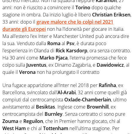
discreto mercato. Non ha squadra neppure
Karamoh
, 27
anni: non è riuscito a convincere il
Torino
dopo qualche
stagione in ombra. Da inizio luglio è libero
Christian Eriksen
,
33 anni: dopo il
grave malore che lo colpì nel 2021
durante gli Europei
non ha l’idoneità per giocare in Italia.
Ma all’estero l’ex Inter e Manchester United può ancora dire
la sua. Venduto dalla
Roma
al
Psv
, è durata poco
l’esperienza in Olanda di
Rick Karsdorp
, ora senza contratto.
Ha 30 anni come
Marko Pjaca
, l’eterna promessa che fece
colpo sulla
Juventus
, ex Dinamo Zagabria, e
Dawidowicz
, al
quale il
Verona
non ha prolungato il contratto
Una fugace apparizione all’Inter nel 2018 per
Rafinha
, ex
Barcellona, svincolato dall’
Al-Arabi
, 32 anni come quelli già
compiuti dal centrocampista
Oxlade-Chamberlain
, ultimo
avvistamento al
Besiktas
. Inglese come
Brownhill
, ex
centrocampista del
Burnley
. Senza contratto ci sono pure
Zouma
e
Reguilon
, che in Premier hanno giocato, chi al
West Ham
e chi al
Tottenham
nell’ultima stagione. Per