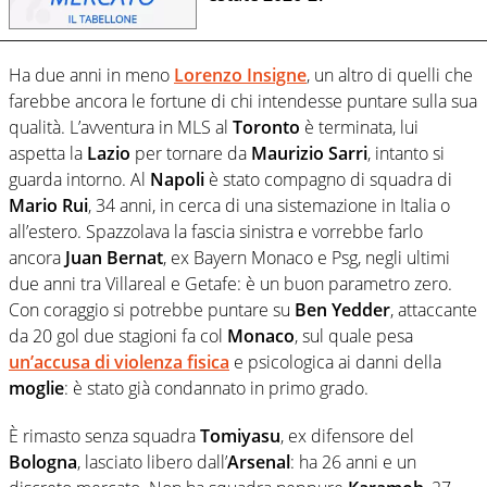
Ha due anni in meno
Lorenzo Insigne
, un altro di quelli che
farebbe ancora le fortune di chi intendesse puntare sulla sua
qualità. L’avventura in MLS al
Toronto
è terminata, lui
aspetta la
Lazio
per tornare da
Maurizio Sarri
, intanto si
guarda intorno. Al
Napoli
è stato compagno di squadra di
Mario Rui
, 34 anni, in cerca di una sistemazione in Italia o
all’estero. Spazzolava la fascia sinistra e vorrebbe farlo
ancora
Juan Bernat
, ex Bayern Monaco e Psg, negli ultimi
due anni tra Villareal e Getafe: è un buon parametro zero.
Con coraggio si potrebbe puntare su
Ben Yedder
, attaccante
da 20 gol due stagioni fa col
Monaco
, sul quale pesa
un’accusa di violenza fisica
e psicologica ai danni della
moglie
: è stato già condannato in primo grado.
È rimasto senza squadra
Tomiyasu
, ex difensore del
Bologna
, lasciato libero dall’
Arsenal
: ha 26 anni e un