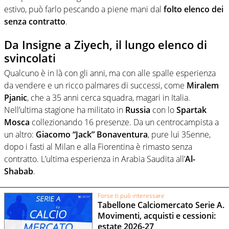
estivo, può farlo pescando a piene mani dal
folto elenco dei
senza contratto
.
Da Insigne a Ziyech, il lungo elenco di
svincolati
Qualcuno è in là con gli anni, ma con alle spalle esperienza
da vendere e un ricco palmares di successi, come
Miralem
Pjanic
, che a 35 anni cerca squadra, magari in Italia.
Nell’ultima stagione ha militato in
Russia
con lo
Spartak
Mosca
collezionando 16 presenze. Da un centrocampista a
un altro:
Giacomo “Jack” Bonaventura
, pure lui 35enne,
dopo i fasti al Milan e alla Fiorentina è rimasto senza
contratto. L’ultima esperienza in Arabia Saudita all’
Al-
Shabab
.
Forse ti può interessare
Tabellone Calciomercato Serie A.
Movimenti, acquisti e cessioni:
estate 2026-27