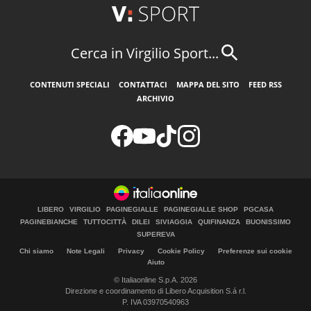
Cerca in Virgilio Sport...
CONTENUTI SPECIALI
CONTATTACI
MAPPA DEL SITO
FEED RSS
ARCHIVIO
LIBERO
VIRGILIO
PAGINEGIALLE
PAGINEGIALLE SHOP
PGCASA
PAGINEBIANCHE
TUTTOCITTÀ
DILEI
SIVIAGGIA
QUIFINANZA
BUONISSIMO
SUPEREVA
Chi siamo
Note Legali
Privacy
Cookie Policy
Preferenze sui cookie
Aiuto
© Italiaonline S.p.A. 2026
Direzione e coordinamento di Libero Acquisition S.á r.l.
P. IVA 03970540963