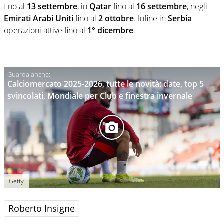
fino al
13 settembre
, in
Qatar
fino al
16 settembre
, negli
Emirati Arabi Uniti
fino al
2 ottobre
. Infine in
Serbia
operazioni attive fino al
1° dicembre
.
Calciomercato 2025-2026, tutte le novità: date, top 5
svincolati, Mondiale per Club e finestra invernale
Getty
Roberto Insigne