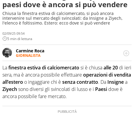
paesi dove è ancora si può vendere
Chiusa la finestra estiva di calciomercato, si può ancora
intervenire sul mercato degli svincolati: da Insigne a Ziyech,
l'elenco è foltissimo. Estero: ecco dove si può vendere
02/09/25 09:54
5 min di lettura
Carmine Roca
GIORNALISTA
Giornalista pubblicista, appassionato di calcio in tutte le
sue sfaccettature, con una particolare predilezione per i
La
finestra estiva di calciomercato
si è chiusa
alle 20
di ieri
campionati minori.
sera, ma è ancora possibile effettuare
operazioni di vendita
all’estero
o ingaggiare chi è
senza contratto
. Da
Insigne
a
Ziyech
sono diversi gli svincolati di lusso e i
Paesi
dove è
ancora possibile fare mercato.