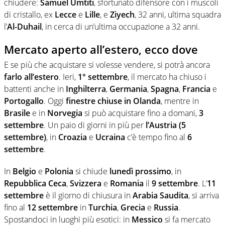
chiudere:
Samuel Umtiti
, sfortunato difensore con i muscoli
di cristallo, ex
Lecce
e
Lille
, e
Ziyech
, 32 anni, ultima squadra
l’
Al-Duhail
, in cerca di un’ultima occupazione a 32 anni.
Mercato aperto all’estero, ecco dove
E se più che acquistare si volesse vendere, si potrà ancora
farlo all’estero
. Ieri,
1° settembre
, il mercato ha chiuso i
battenti anche in
Inghilterra
,
Germania
,
Spagna
,
Francia
e
Portogallo
. Oggi
finestre chiuse in Olanda
, mentre in
Brasile
e in
Norvegia
si può acquistare fino a domani,
3
settembre
. Un paio di giorni in più per
l’Austria (5
settembre)
, in
Croazia
e
Ucraina
c’è tempo fino al
6
settembre
.
In
Belgio
e
Polonia
si chiude
lunedì prossimo
, in
Repubblica Ceca
,
Svizzera
e
Romania
il
9 settembre
. L’
11
settembre
è il giorno di chiusura in
Arabia Saudita
, si arriva
fino al
12 settembre
in
Turchia
,
Grecia
e
Russia
.
Spostandoci in luoghi più esotici: in
Messico
si fa mercato