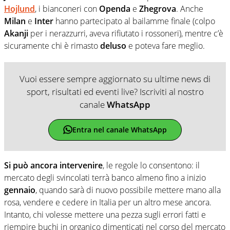
Hojlund
, i bianconeri con
Openda
e
Zhegrova
. Anche
Milan
e
Inter
hanno partecipato al bailamme finale (colpo
Akanji
per i nerazzurri, aveva rifiutato i rossoneri), mentre c’è
sicuramente chi è rimasto
deluso
e poteva fare meglio.
Vuoi essere sempre aggiornato su ultime news di
sport, risultati ed eventi live? Iscriviti al nostro
canale
WhatsApp
Entra nel canale WhatsApp
Si può ancora intervenire
, le regole lo consentono: il
mercato degli svincolati terrà banco almeno fino a inizio
gennaio
, quando sarà di nuovo possibile mettere mano alla
rosa, vendere e cedere in Italia per un altro mese ancora.
Intanto, chi volesse mettere una pezza sugli errori fatti e
riempire buchi in organico dimenticati nel corso del mercato