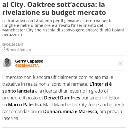
al City. Oaktree sott’accusa: la
rivelazione su budget mercato
La trattativa con l’Atalanta per il giovane esterno va per le
lunghe e nelle ultime ore è arrivato l’inserimento del
Manchester City che rischia di sconvolgere ancora di più i piani
nerazzurri
09/06/26 23:47
3 min di lettura
Gerry Capasso
GIORNALISTA
Per lui gli sport americani non hanno segreti: basket,
football, baseball e la capacità innata di trovare la notizia
Il mercato non è ancora ufficialmente cominciato ma le
dove altri non vedono granché
trattative in realtà non si sono mai fermate.
L’Inter si è
subito lanciata
alla ricerca di un esterno in grado di
prendere il posto di
Denzel Dumfries
puntando i riflettori
su
Marco Palestra.
Ma il Manchester City, forse anche per le
raccomandazioni di
Donnarumma e Maresca,
ora prova a
inserirsi.