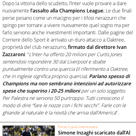
Dopo la vittoria dello scudetto, l’Inter vuole provare a dare
nuovamente
l’assalto alla Champions League.
Le due finali
perse pesano come un macigno per i tifosi nerazzurri che
spingo per tornare a vivere nuovamente quel sogno ma per
farlo servono anche investimenti importanti. Dalle pagine del
Corriere dello Sport è arrivato un duro attacco a Oaktree,
proprietà del club nerazzurro,
firmato dal direttore Ivan
Zazzaroni
: “
L’Inter ha offerto 20 milioni per Curtis Jones
sentendosi rispondere 30 dal Liverpool e sbatte
puntualmente contro una quercia (il riferimento a Oaktree,
che in inglese significa proprio quercia).
Parlano spesso di
Champions ma non sembrano intenzioni ad autorizzare
spese che superino i 20-25 milioni
per un solo soggetto.
Per Palestra ne servono 50 purtroppo. Tutti conoscono il
modo di dire “fare le nozze con i fichi secchi”. Farle con le
ghiande al naturale è la novità che arriva dall’America
”.
Forse ti può interessare
Simone Inzaghi scaricato dall’Al