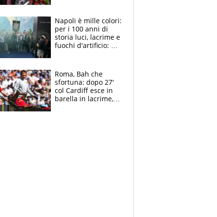
maglie, bandiere,
sciarpe, lacrime e
bigliettini
Napoli è mille colori:
per i 100 anni di
storia luci, lacrime e
fuochi d'artificio: De
Laurentiis salta al
coro anti-Juve
Roma, Bah che
sfortuna: dopo 27'
col Cardiff esce in
barella in lacrime,
Dybala rigore da
schiaffi, i giallorossi
prendono 3 gol in
45'