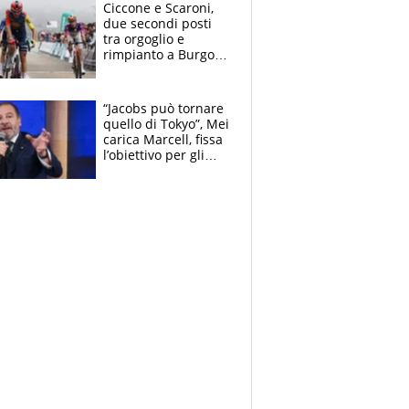
delle tensioni
Ciccone e Scaroni,
due secondi posti
tra orgoglio e
rimpianto a Burgos
e in Polonia. E si
rivede Pellizzari
“Jacobs può tornare
quello di Tokyo”, Mei
carica Marcell, fissa
l’obiettivo per gli
Europei e scherza
su Binaghi