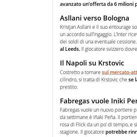
avanzato un’offerta da 6 milioni 
Asllani verso Bologna
Kristjan Asllani e il suo entourage s
un accordo sull’ingaggio. L’Inter ri
dei soldi di una eventuale cessione
al Leeds.
Il giocatore svizzero dovre
Il Napoli su Krstovic
Costretto a tornare
sul mercato-att
cilindro, si tratta di Krstovic che
se 
prestito.
Fabregas vuole Iniki Pe
Fabregas vuole un nuovo portiere pr
da settimane è Iñaki Peña. Il porti
rosa di Flick da un po’ di tempo, e si
stagione. Il giocatore
potrebbe rinn