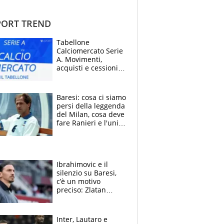
ORT TREND
Tabellone
Calciomercato Serie
A. Movimenti,
acquisti e cessioni:
estate 2026-27
Baresi: cosa ci siamo
persi della leggenda
del Milan, cosa deve
fare Ranieri e l'unico
neo di una carriera
immacolata
Ibrahimovic e il
silenzio su Baresi,
c’è un motivo
preciso: Zlatan
segnato dalla
tragedia del fratello
e dalla morte di
Inter, Lautaro e
Raiola