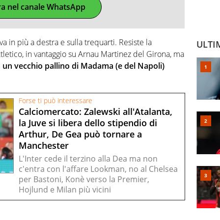
ra nel canale WhatsApp
a in più a destra e sulla trequarti. Resiste la
ULTI
tletico, in vantaggio su Arnau Martinez del Girona, ma
 un vecchio pallino di Madama (e del Napoli)
Forse ti può interessare
Calciomercato: Zalewski all'Atalanta,
la Juve si libera dello stipendio di
Arthur, De Gea può tornare a
Manchester
L'Inter cede il terzino alla Dea ma non
c'entra con l'affare Lookman, no al Chelsea
per Bastoni, Konè verso la Premier,
Hojlund e Milan più vicini