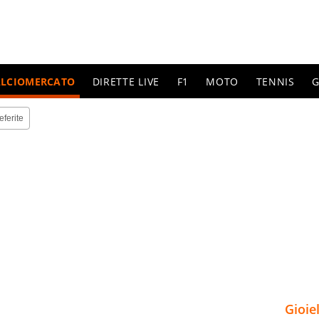
ALCIOMERCATO
DIRETTE LIVE
F1
MOTO
TENNIS
G
eferite
Gioie