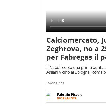
Calciomercato, J
Zeghrova, no a 25
per Fabregas il p
Il Napoli cerca una prima punta d
Asllani vicino al Bologna, Roma 
18/08/25 16:55
Fabrizio Piccolo
GIORNALISTA
Nella sua carriera ha seguito 