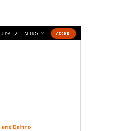
UIDA TV
ALTRO
ACCEDI
CALENDARI E CLASSIFICHE
ALTRI SPORT
MONDIALI 2026
OLIMPIADI
GOSSIP
LIFESTYLE
lleria Delfino