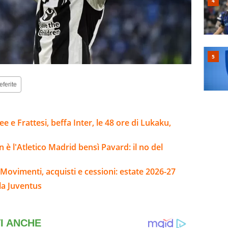
eferite
e e Frattesi, beffa Inter, le 48 ore di Lukaku,
 è l'Atletico Madrid bensì Pavard: il no del
Movimenti, acquisti e cessioni: estate 2026-27
la Juventus