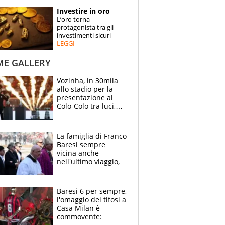
STORIE
Investire in oro
L’oro torna
SPECIALI
protagonista tra gli
investimenti sicuri
LEGGI
ESPERTI
ME GALLERY
CONTATTI
Vozinha, in 30mila
allo stadio per la
presentazione al
Colo-Colo tra luci,
spettacolo, elicotteri
e paracadutisti
La famiglia di Franco
Baresi sempre
vicina anche
nell'ultimo viaggio,
la moglie Maura, i
figli e i suoi cari
circondati
Baresi 6 per sempre,
dall'affetto dei tifosi
l'omaggio dei tifosi a
Casa Milan è
commovente: