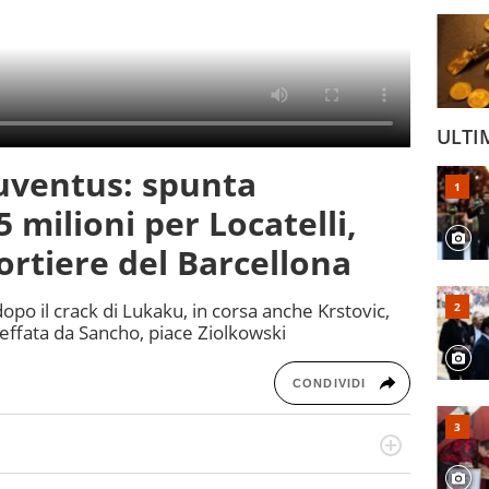
ULTI
uventus: spunta
 milioni per Locatelli,
ortiere del Barcellona
opo il crack di Lukaku, in corsa anche Krstovic,
beffata da Sancho, piace Ziolkowski
CONDIVIDI
numerose manifestazioni sportive e collaborato con