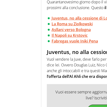
agenzie e testate. Esperienza
Quarantanovesimo giorno dopo il via 
prevalentemente di calcio
prossimi alla conclusione. Questo
il
Juventus, no alla cessione di Lo
La Roma su Ziolkowski
Asllani verso Bologna
Il Napoli su Krstovic
Fabregas vuole Iniki Pena
Juventus, no alla cessio
Vuol vendere la Juve, deve farlo per
dice lei. Ovvero Douglas Luiz, Nico
anche gli intoccabili e tra questi Man
l’offerta dell’Al Ahli che era disp
Vuoi essere sempre aggiornat
live? Iscrivi