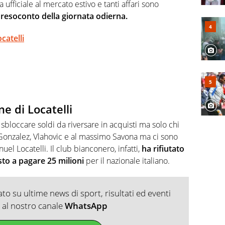
, competenza, conoscenza e memoria storica. Si occupa
ufficiale al mercato estivo e tanti affari sono
 resoconto della giornata odierna.
catelli
ne di Locatelli
 sbloccare soldi da riversare in acquisti ma solo chi
 Gonzalez, Vlahovic e al massimo Savona ma ci sono
uel Locatelli. Il club bianconero, infatti,
ha rifiutato
osto a pagare 25 milioni
per il nazionale italiano.
o su ultime news di sport, risultati ed eventi
ti al nostro canale
WhatsApp