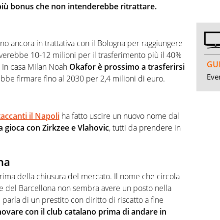
più bonus che non intenderebbe ritrattare.
ono ancora in trattativa con il Bologna per raggiungere
ceverebbe 10-12 milioni per il trasferimento più il 40%
GUI
. In casa Milan Noah
Okafor è prossimo a trasferirsi
Even
bbe firmare fino al 2030 per 2,4 milioni di euro.
accanti il Napoli
ha fatto uscire un nuovo nome dal
la gioca con Zirkzee e Vlahovic
, tutti da prendere in
na
ima della chiusura del mercato. Il nome che circola
ere del Barcellona non sembra avere un posto nella
 parla di un prestito con diritto di riscatto a fine
ovare con il club catalano prima di andare in