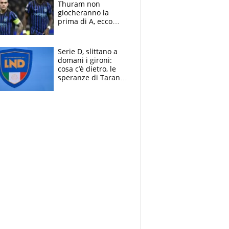
Thuram non
giocheranno la
prima di A, ecco
perchè. Tutto sulle
spalle di Pio
Esposito ma la
Serie D, slittano a
garanzia è Stankovic
domani i gironi:
cosa c’è dietro, le
speranze di Taranto
e Messina, chi può
essere ripescato