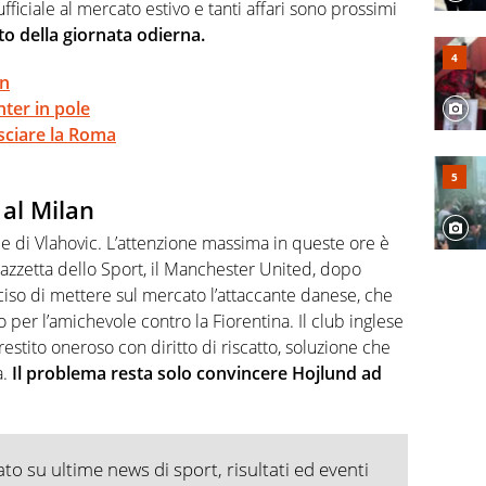
, competenza, conoscenza e memoria storica. Si occupa
ficiale al mercato estivo e tanti affari sono prossimi
o della giornata odierna.
an
nter in pole
sciare la Roma
 al Milan
me di Vlahovic. L’attenzione massima in queste ore è
zetta dello Sport, il Manchester United, dopo
ciso di mettere sul mercato l’attaccante danese, che
per l’amichevole contro la Fiorentina. Il club inglese
prestito oneroso con diritto di riscatto, soluzione che
a.
Il problema resta solo convincere Hojlund ad
o su ultime news di sport, risultati ed eventi