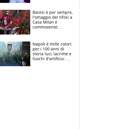
la moglie Maura, i
figli e i suoi cari
circondati
Baresi 6 per sempre,
dall'affetto dei tifosi
l'omaggio dei tifosi a
Casa Milan è
commovente:
maglie, bandiere,
sciarpe, lacrime e
bigliettini
Napoli è mille colori:
per i 100 anni di
storia luci, lacrime e
fuochi d'artificio: De
Laurentiis salta al
coro anti-Juve