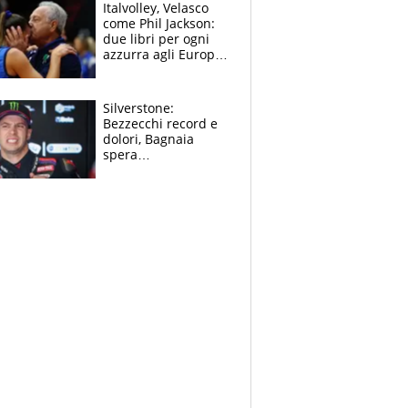
sfondo
Italvolley, Velasco
come Phil Jackson:
due libri per ogni
azzurra agli Europei.
Quello per Sylla è
“geniale”
Silverstone:
Bezzecchi record e
dolori, Bagnaia
spera
nell'antidolorifico,
Marquez si tira fuori
e vota Aprilia