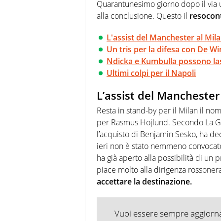
agenzie e testate. Esperienza
Quarantunesimo giorno dopo il via uf
prevalentemente di calcio
alla conclusione. Questo il
resocont
L'assist del Manchester al Mil
Un tris per la difesa con De Wi
Ndicka e Kumbulla possono la
Ultimi colpi per il Napoli
L’assist del Manchester
Resta in stand-by per il Milan il no
per Rasmus Hojlund. Secondo La Gaz
l’acquisto di Benjamin Sesko, ha de
ieri non è stato nemmeno convocato 
ha già aperto alla possibilità di un 
piace molto alla dirigenza rossoner
accettare la destinazione.
Vuoi essere sempre aggiornat