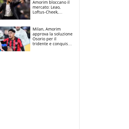
Amorim bloccano il
mercato: Leao,
Loftus-Cheek,
Estupinian e
Gimenez in bilico,
Soulè e Osorio nel
Milan, Amorim
mirino
approva la soluzione
Osorio per il
tridente e conquista
Jashari: la frecciata
dello svizzero all'ex
Allegri