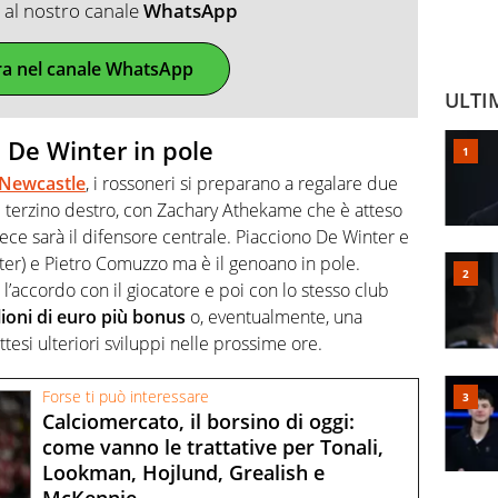
ti al nostro canale
WhatsApp
ra nel canale WhatsApp
ULTI
n De Winter in pole
 Newcastle
, i rossoneri si preparano a regalare due
à il terzino destro, con Zachary Athekame che è atteso
invece sarà il difensore centrale. Piacciono De Winter e
nter) e Pietro Comuzzo ma è il genoano in pole.
 l’accordo con il giocatore e poi con lo stesso club
ioni di euro più bonus
o, eventualmente, una
ttesi ulteriori sviluppi nelle prossime ore.
Forse ti può interessare
Calciomercato, il borsino di oggi:
come vanno le trattative per Tonali,
Lookman, Hojlund, Grealish e
McKennie