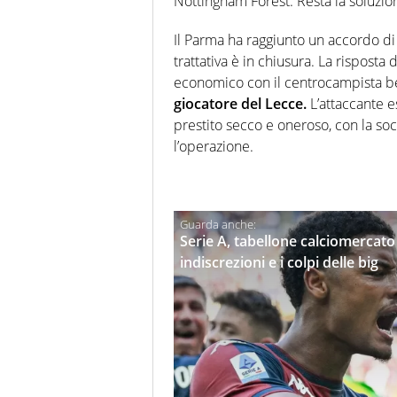
Nottingham Forest. Resta la soluzio
Il Parma ha raggiunto un accordo di
trattativa è in chiusura. La risposta 
economico con il centrocampista bel
giocatore del Lecce.
L’attaccante e
prestito secco e oneroso, con la soc
l’operazione.
Serie A, tabellone calciomercato 2
indiscrezioni e i colpi delle big