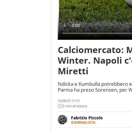
Calciomercato: M
Winter. Napoli c
Miretti
Ndicka e Kumbulla potrebbero esse
Parma ha preso Sorensen, per Wit
10/08/25 17:15
3 min di lettura
Fabrizio Piccolo
GIORNALISTA
Nella sua carriera ha seguito 