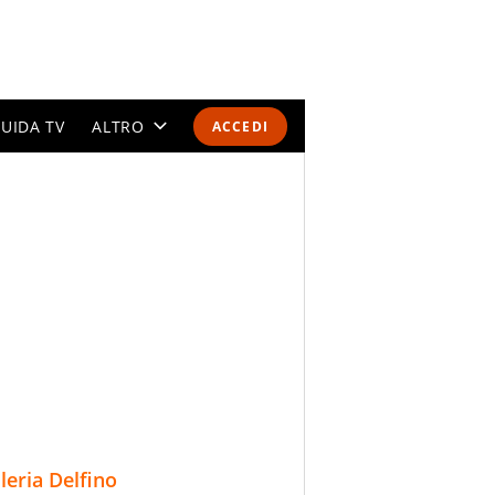
UIDA TV
ALTRO
ACCEDI
CALENDARI E CLASSIFICHE
ALTRI SPORT
MONDIALI 2026
OLIMPIADI
GOSSIP
LIFESTYLE
lleria Delfino