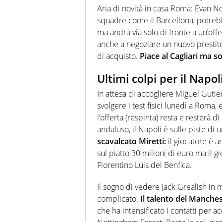
Aria di novità in casa Roma: Evan N
squadre come il Barcellona, potrebb
ma andrà via solo di fronte a un’off
anche a negoziare un nuovo prestit
di acquisto.
Piace al Cagliari ma s
Ultimi colpi per il Napol
In attesa di accogliere Miguel Guti
svolgere i test fisici lunedì a Roma, 
l’offerta (respinta) resta e resterà d
andaluso, il Napoli è sulle piste di
scavalcato Miretti:
il giocatore è 
sul piatto 30 milioni di euro ma il gi
Florentino Luis del Benfica.
Il sogno di vedere Jack Grealish in
complicato.
Il talento del Manches
che ha intensificato i contatti per a