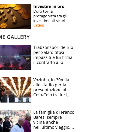
STORIE
Investire in oro
L’oro torna
SPECIALI
protagonista tra gli
investimenti sicuri
LEGGI
ESPERTI
ME GALLERY
CONTATTI
Trabzonspor, delirio
per Salah: tifosi
impazziti e lui firma
il contratto allo
stadio
Vozinha, in 30mila
allo stadio per la
presentazione al
Colo-Colo tra luci,
spettacolo, elicotteri
e paracadutisti
La famiglia di Franco
Baresi sempre
vicina anche
nell'ultimo viaggio,