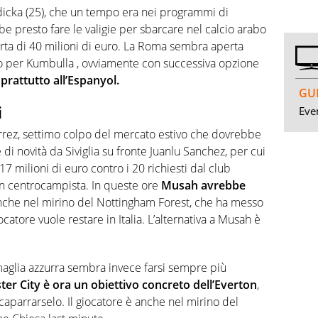
dicka (25), che un tempo era nei programmi di
e presto fare le valigie per sbarcare nel calcio arabo
erta di 40 milioni di euro. La Roma sembra aperta
o per Kumbulla , ovviamente con successiva opzione
oprattutto all’Espanyol.
GUI
i
Even
errez, settimo colpo del mercato estivo che dovrebbe
e di novità da Siviglia su fronte Juanlu Sanchez, per cui
i 17 milioni di euro contro i 20 richiesti dal club
 un centrocampista. In queste ore
Musah avrebbe
anche nel mirino del Nottingham Forest, che ha messo
ocatore vuole restare in Italia. L’alternativa a Musah è
 maglia azzurra sembra invece farsi sempre più
ter City è ora un obiettivo concreto dell’Everton
,
ccaparrarselo. Il giocatore è anche nel mirino del