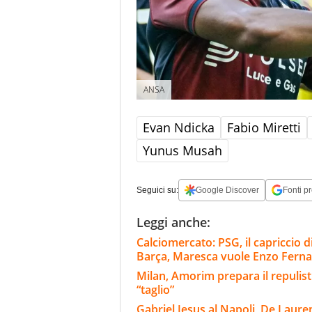
ANSA
Evan Ndicka
Fabio Miretti
Yunus Musah
Seguici su:
Google Discover
Fonti pr
Leggi anche:
Calciomercato: PSG, il capriccio di
Barça, Maresca vuole Enzo Fern
Milan, Amorim prepara il repulisti
“taglio”
Gabriel Jesus al Napoli, De Laure