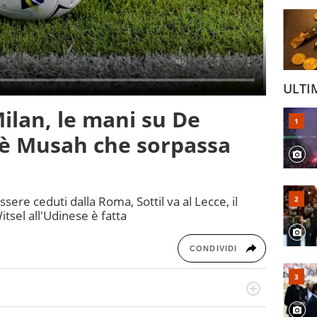
ULTI
ilan, le mani su De
'è Musah che sorpassa
re ceduti dalla Roma, Sottil va al Lecce, il
sel all'Udinese è fatta
CONDIVIDI
numerose manifestazioni sportive e collaborato con