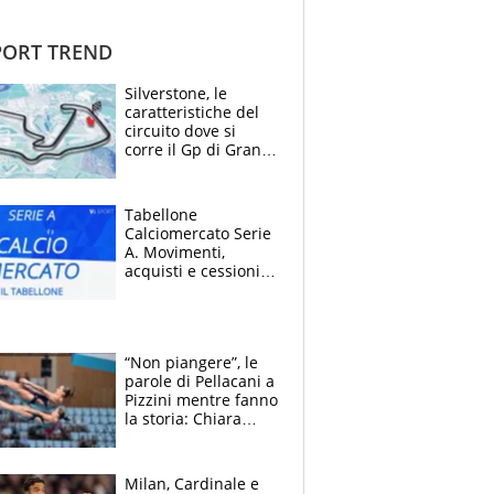
ORT TREND
Silverstone, le
caratteristiche del
circuito dove si
corre il Gp di Gran
Bretagna del
Motomondiale
Tabellone
Calciomercato Serie
A. Movimenti,
acquisti e cessioni:
estate 2026-27
“Non piangere”, le
parole di Pellacani a
Pizzini mentre fanno
la storia: Chiara
batte anche il
record di Ceccon
Milan, Cardinale e