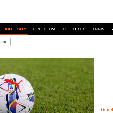
ALCIOMERCATO
DIRETTE LIVE
F1
MOTO
TENNIS
G
eferite
Gioie