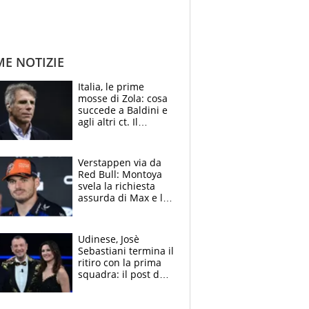
ME NOTIZIE
Italia, le prime
mosse di Zola: cosa
succede a Baldini e
agli altri ct. Il
Borussia tenta un
altro sgarbo agli
azzurri
Verstappen via da
Red Bull: Montoya
svela la richiesta
assurda di Max e lo
avverte: “Sicuro
Mercedes e
McLaren siano
Udinese, Josè
meglio?”
Sebastiani termina il
ritiro con la prima
squadra: il post del
figlio di Amadeus e
Sanremo sullo