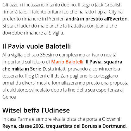
Gli azzurri incassano intanto due no. Il sogno Jack Grealish
rimarrà tale, il talento britannico che ha fatto flop al City ha
preferito rimanere in Premier,
andrà in prestito all’Everton.
Si sta chiudendo male anche la trattativa con Juanlu che
dovrebbe rimanere al Siviglia.
Il Pavia vuole Balotelli
Alla vigilia del suo 35esimo compleanno arrivano novità
importanti sul futuro di
Mario Balotelli
.
Il Pavia, squadra
che milita in Serie D
, sta infatti provando a convincerlo a
tesserarlo. Il dg Dieni e il ds Zampaglione lo corteggiano
ormai da diversi mesi e formalizzeranno presto una proposta
al calciatore, svincolato dopo la fine della sua esperienza al
Genoa
Witsel beffa l’Udinese
In casa Parma è sempre viva la pista che porta a Giovanni
Reyna, classe 2002, trequartista del Borussia Dortmund
.