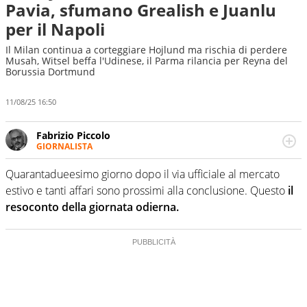
Pavia, sfumano Grealish e Juanlu
per il Napoli
Il Milan continua a corteggiare Hojlund ma rischia di perdere
Musah, Witsel beffa l'Udinese, il Parma rilancia per Reyna del
Borussia Dortmund
11/08/25 16:50
Fabrizio Piccolo
GIORNALISTA
Nella sua carriera ha seguito numerose manifestazioni
sportive e collaborato con agenzie e testate. Esperienza,
Quarantadueesimo giorno dopo il via ufficiale al mercato
competenza, conoscenza e memoria storica. Si occupa
estivo e tanti affari sono prossimi alla conclusione. Questo
il
prevalentemente di calcio
resoconto della giornata odierna.