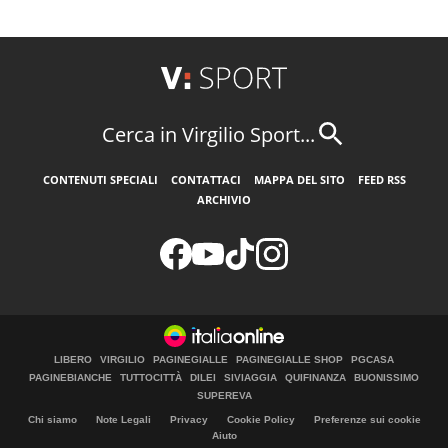
Cerca in Virgilio Sport...
CONTENUTI SPECIALI
CONTATTACI
MAPPA DEL SITO
FEED RSS
ARCHIVIO
LIBERO
VIRGILIO
PAGINEGIALLE
PAGINEGIALLE SHOP
PGCASA
PAGINEBIANCHE
TUTTOCITTÀ
DILEI
SIVIAGGIA
QUIFINANZA
BUONISSIMO
SUPEREVA
Chi siamo
Note Legali
Privacy
Cookie Policy
Preferenze sui cookie
Aiuto