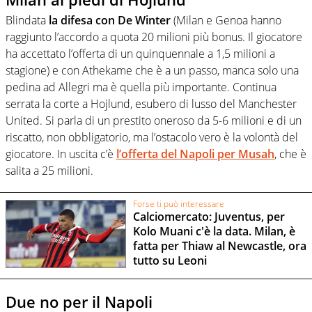
Blindata
la difesa con De Winter
(Milan e Genoa hanno
raggiunto l’accordo a quota 20 milioni più bonus. Il giocatore
ha accettato l’offerta di un quinquennale a 1,5 milioni a
stagione) e con Athekame che è a un passo, manca solo una
pedina ad Allegri ma è quella più importante. Continua
serrata la corte a Hojlund, esubero di lusso del Manchester
United. Si parla di un prestito oneroso da 5-6 milioni e di un
riscatto, non obbligatorio, ma l’ostacolo vero è la volontà del
giocatore. In uscita c’è
l’offerta del Napoli per Musah
, che è
salita a 25 milioni.
Forse ti può interessare
Calciomercato: Juventus, per
Kolo Muani c'è la data. Milan, è
fatta per Thiaw al Newcastle, ora
tutto su Leoni
Due no per il Napoli