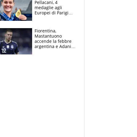
Pellacani, 4
medaglie agli
Europei di Parigi
2026, papà
Giampaolo
giornalista, mamma
Fiorentina,
insegnante e il
Mastantuono
fratello calciatore
accende la febbre
argentina e Adani
impazzisce. Ma
Antognoni ‘rovina la
festa’ a Commisso