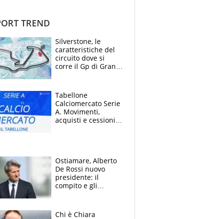
ORT TREND
Silverstone, le
caratteristiche del
circuito dove si
corre il Gp di Gran
Bretagna del
Motomondiale
Tabellone
Calciomercato Serie
A. Movimenti,
acquisti e cessioni:
estate 2026-27
Ostiamare, Alberto
De Rossi nuovo
presidente: il
compito e gli
obiettivi ricevuti dal
figlio Daniele
Chi è Chiara