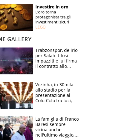
STORIE
Investire in oro
L’oro torna
SPECIALI
protagonista tra gli
investimenti sicuri
LEGGI
ESPERTI
ME GALLERY
CONTATTI
Trabzonspor, delirio
per Salah: tifosi
impazziti e lui firma
il contratto allo
stadio
Vozinha, in 30mila
allo stadio per la
presentazione al
Colo-Colo tra luci,
spettacolo, elicotteri
e paracadutisti
La famiglia di Franco
Baresi sempre
vicina anche
nell'ultimo viaggio,