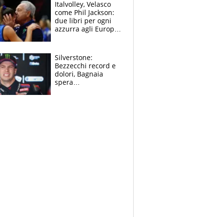
sfondo
Italvolley, Velasco
come Phil Jackson:
due libri per ogni
azzurra agli Europei.
Quello per Sylla è
“geniale”
Silverstone:
Bezzecchi record e
dolori, Bagnaia
spera
nell'antidolorifico,
Marquez si tira fuori
e vota Aprilia