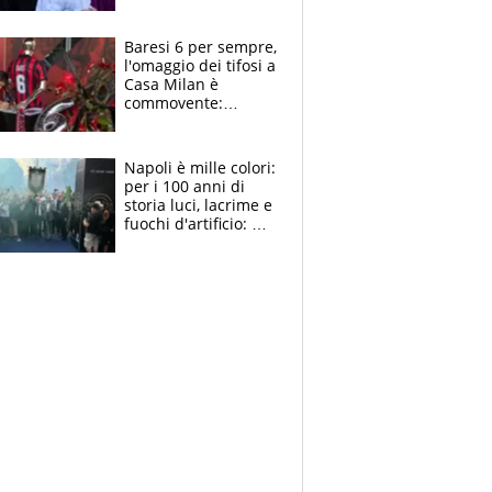
la moglie Maura, i
figli e i suoi cari
circondati
Baresi 6 per sempre,
dall'affetto dei tifosi
l'omaggio dei tifosi a
Casa Milan è
commovente:
maglie, bandiere,
sciarpe, lacrime e
bigliettini
Napoli è mille colori:
per i 100 anni di
storia luci, lacrime e
fuochi d'artificio: De
Laurentiis salta al
coro anti-Juve