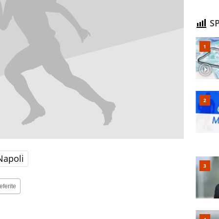
SP
Napoli
eferite