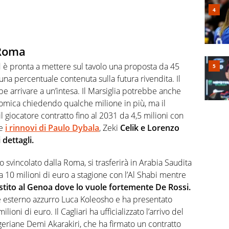
 Roma
è pronta a mettere sul tavolo una proposta da 45
una percentuale contenuta sulla futura rivendita. Il
be arrivare a un’intesa. Il Marsiglia potrebbe anche
omica chiedendo qualche milione in più, ma il
 giocatore contratto fino al 2031 da 4,5 milioni con
re
i rinnovi di Paulo Dybala
, Zeki
Celik e Lorenzo
 dettagli.
 svincolato dalla Roma, si trasferirà in Arabia Saudita
 10 milioni di euro a stagione con l’Al Shabi mentre
stito al Genoa dove lo vuole fortemente De Rossi.
ne esterno azzurro Luca Koleosho e ha presentato
lioni di euro. Il Cagliari ha ufficializzato l’arrivo del
geriane Demi Akarakiri, che ha firmato un contratto