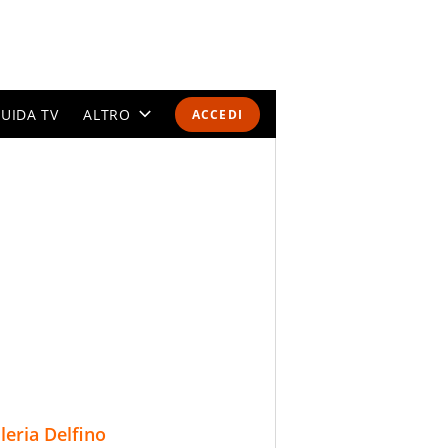
UIDA TV
ALTRO
ACCEDI
CALENDARI E CLASSIFICHE
ALTRI SPORT
MONDIALI 2026
OLIMPIADI
GOSSIP
LIFESTYLE
lleria Delfino