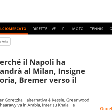
ALCIOMERCATO
DIRETTE LIVE
F1
MOTO
TENNIS
G
eferite
erché il Napoli ha
 andrà al Milan, Insigne
oria, Bremer verso il
per Goretzka, l'alternativa è Kessie, Greenwood
haarawy va in Arabia, Inter su Khalaili e
Gioie