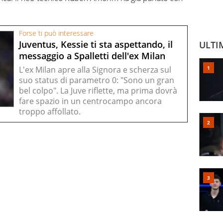
Forse ti può interessare
Juventus, Kessie ti sta aspettando, il
ULTI
messaggio a Spalletti dell'ex Milan
L'ex Milan apre alla Signora e scherza sul
suo status di parametro 0: "Sono un gran
bel colpo". La Juve riflette, ma prima dovrà
fare spazio in un centrocampo ancora
troppo affollato.