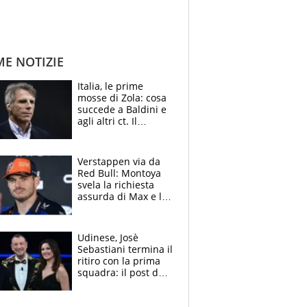
ME NOTIZIE
Italia, le prime
mosse di Zola: cosa
succede a Baldini e
agli altri ct. Il
Borussia tenta un
altro sgarbo agli
azzurri
Verstappen via da
Red Bull: Montoya
svela la richiesta
assurda di Max e lo
avverte: “Sicuro
Mercedes e
McLaren siano
Udinese, Josè
meglio?”
Sebastiani termina il
ritiro con la prima
squadra: il post del
figlio di Amadeus e
Sanremo sullo