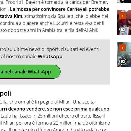
. Proprio il Bayern è tornato alla carica per Bremer,
ioni.
La mossa per convincere Carnevali potrebbe
ttativa Kim
, stimatissimo da Spalletti che lo ebbe nel
 continua a piacere anche Lucumi e resta viva per il
o dopo tre anni in Arabia tra le fila dell’Al Ahli.
o su ultime news di sport, risultati ed eventi
ti al nostro canale
WhatsApp
ra nel canale WhatsApp
poli
su Gila, che ormai è in pugno al Milan. Una scelta
zurri devono vendere, se non esce prima qualcuno
Lazio ha fissato in 25 milioni di euro di parte fissa il
 il Milan per ora è fermo a 22 milioni ma c’è ottimismo
nca. Il neo-tecnico Ruben Amorim ha già parlato con