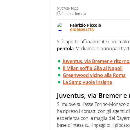
04/07/26 16:25
4 min di lettura
Fabrizio Piccolo
GIORNALISTA
Nella sua carriera ha seguito 
agenzie e testate. Esperienza
Si è aperto ufficialmente il mercato
prevalentemente di calcio
pentola
. Vediamo le principali tratt
Juventus, via Bremer e ritorn
Il Milan soffia Gila al Napoli
Greenwood vicino alla Roma
La Samp vuole Insigne
Juventus, via Bremer e 
Si muove sull’asse Torino-Monaco di
ha ripreso i contatti con gli agenti 
esperienza con la maglia del Bayern.
base d’intesa sull’ingaggio: il gioca