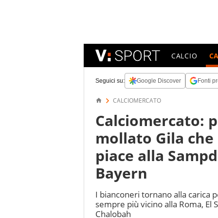
CALCIO
C
Seguici su:
Google Discover
Fonti pr
CALCIOMERCATO
Calciomercato: p
mollato Gila che
piace alla Sampd
Bayern
I bianconeri tornano alla carica 
sempre più vicino alla Roma, El S
Chalobah