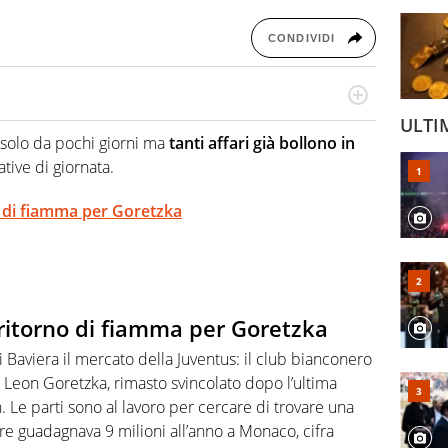
CONDIVIDI
numerose manifestazioni sportive e collaborato con
ULTI
, competenza, conoscenza e memoria storica. Si occupa
 solo da pochi giorni ma
tanti affari già bollono in
ative di giornata.
o di fiamma per Goretzka
ritorno di fiamma per Goretzka
 Baviera il mercato della Juventus: il club bianconero
di Leon Goretzka, rimasto svincolato dopo l’ultima
 Le parti sono al lavoro per cercare di trovare una
tore guadagnava 9 milioni all’anno a Monaco, cifra