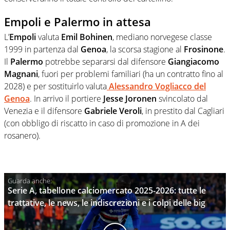
Empoli e Palermo in attesa
L’
Empoli
valuta
Emil Bohinen
, mediano norvegese classe
1999 in partenza dal
Genoa
, la scorsa stagione al
Frosinone
.
Il
Palermo
potrebbe separarsi dal difensore
Giangiacomo
Magnani
, fuori per problemi familiari (ha un contratto fino al
2028) e per sostituirlo valuta
Alessandro Vogliacco del
Genoa
. In arrivo il portiere
Jesse Joronen
svincolato dal
Venezia e il difensore
Gabriele Veroli
, in prestito dal Cagliari
(con obbligo di riscatto in caso di promozione in A dei
rosanero).
Serie A, tabellone calciomercato 2025-2026: tutte le
trattative, le news, le indiscrezioni e i colpi delle big