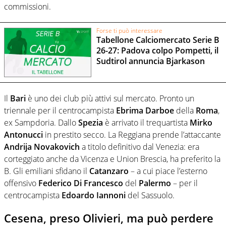
commissioni.
Forse ti può interessare
Tabellone Calciomercato Serie B
26-27: Padova colpo Pompetti, il
Sudtirol annuncia Bjarkason
Il
Bari
è uno dei club più attivi sul mercato. Pronto un
triennale per il centrocampista
Ebrima Darboe
della
Roma
,
ex Sampdoria. Dallo
Spezia
è arrivato il trequartista
Mirko
Antonucci
in prestito secco. La Reggiana prende l’attaccante
Andrija Novakovich
a titolo definitivo dal Venezia: era
corteggiato anche da Vicenza e Union Brescia, ha preferito la
B. Gli emiliani sfidano il
Catanzaro
– a cui piace l’esterno
offensivo
Federico Di Francesco
del
Palermo
– per il
centrocampista
Edoardo Iannoni
del Sassuolo.
Cesena, preso Olivieri, ma può perdere