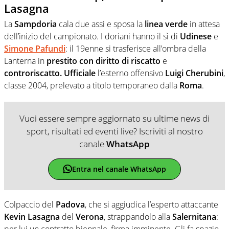
Lasagna
La
Sampdoria
cala due assi e sposa la
linea verde
in attesa
dell’inizio del campionato. I doriani hanno il sì di
Udinese
e
Simone Pafundi
: il 19enne si trasferisce all’ombra della
Lanterna in
prestito con diritto di riscatto
e
controriscatto.
Ufficiale
l’esterno offensivo
Luigi Cherubini
,
classe 2004, prelevato a titolo temporaneo dalla
Roma
.
Vuoi essere sempre aggiornato su ultime news di
sport, risultati ed eventi live? Iscriviti al nostro
canale
WhatsApp
Entra nel canale WhatsApp
Colpaccio del
Padova
, che si aggiudica l’esperto attaccante
Kevin Lasagna
del
Verona
, strappandolo alla
Salernitana
:
per lui un contratto biennale, firma imminente. Gli fa spazio