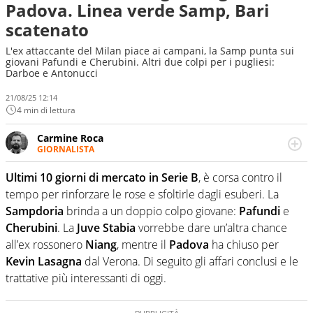
Padova. Linea verde Samp, Bari
scatenato
L'ex attaccante del Milan piace ai campani, la Samp punta sui
giovani Pafundi e Cherubini. Altri due colpi per i pugliesi:
Darboe e Antonucci
21/08/25 12:14
4 min di lettura
Carmine Roca
GIORNALISTA
Giornalista pubblicista, appassionato di calcio in tutte le
sue sfaccettature, con una particolare predilezione per i
Ultimi 10 giorni di mercato in Serie B
, è corsa contro il
campionati minori.
tempo per rinforzare le rose e sfoltirle dagli esuberi. La
Sampdoria
brinda a un doppio colpo giovane:
Pafundi
e
Cherubini
. La
Juve Stabia
vorrebbe dare un’altra chance
all’ex rossonero
Niang
, mentre il
Padova
ha chiuso per
Kevin Lasagna
dal Verona. Di seguito gli affari conclusi e le
trattative più interessanti di oggi.