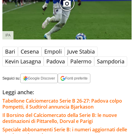
IPA
Bari
Cesena
Empoli
Juve Stabia
Kevin Lasagna
Padova
Palermo
Sampdoria
Seguici su:
Google Discover
Fonti preferite
Leggi anche:
Tabellone Calciomercato Serie B 26-27: Padova colpo
Pompetti, il Sudtirol annuncia Bjarkason
Il Borsino del Calciomercato della Serie B: le nuove
destinazioni di Pittarello, Dorval e Parigi
Speciale abbonamenti Serie B: i numeri aggiornati delle