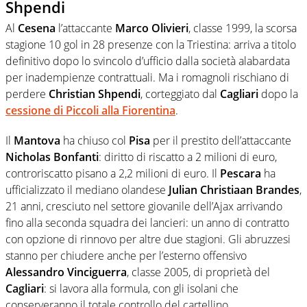
Shpendi
Al
Cesena
l’attaccante
Marco Olivieri
, classe 1999, la scorsa
stagione 10 gol in 28 presenze con la Triestina: arriva a titolo
definitivo dopo lo svincolo d’ufficio dalla società alabardata
per inadempienze contrattuali. Ma i romagnoli rischiano di
perdere
Christian Shpendi
, corteggiato dal
Cagliari
dopo la
cessione di Piccoli alla Fiorentina
.
Il
Mantova
ha chiuso col
Pisa
per il prestito dell’attaccante
Nicholas Bonfanti
: diritto di riscatto a 2 milioni di euro,
controriscatto pisano a 2,2 milioni di euro. Il
Pescara
ha
ufficializzato il mediano olandese
Julian Christiaan Brandes
,
21 anni, cresciuto nel settore giovanile dell’Ajax arrivando
fino alla seconda squadra dei lancieri: un anno di contratto
con opzione di rinnovo per altre due stagioni. Gli abruzzesi
stanno per chiudere anche per l’esterno offensivo
Alessandro Vinciguerra
, classe 2005, di proprietà del
Cagliari
: si lavora alla formula, con gli isolani che
conserveranno il totale controllo del cartellino.