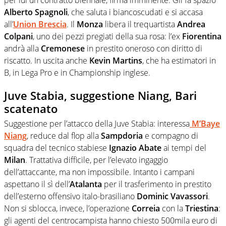
Alberto Spagnoli
, che saluta i biancoscudati e si accasa
all’
Union Brescia
. Il
Monza
libera il trequartista
Andrea
Colpani
, uno dei pezzi pregiati della sua rosa: l’ex
Fiorentina
andrà alla
Cremonese
in prestito oneroso con diritto di
riscatto. In uscita anche
Kevin Martins
, che ha estimatori in
B, in Lega Pro e in Championship inglese.
Juve Stabia, suggestione Niang, Bari
scatenato
Suggestione per l’attacco della Juve Stabia: interessa
M’Baye
Niang
, reduce dal flop alla
Sampdoria
e compagno di
squadra del tecnico stabiese
Ignazio Abate
ai tempi del
Milan
. Trattativa difficile, per l’elevato ingaggio
dell’attaccante, ma non impossibile. Intanto i campani
aspettano il sì dell’
Atalanta
per il trasferimento in prestito
dell’esterno offensivo italo-brasiliano
Dominic Vavassori
.
Non si sblocca, invece, l’operazione
Correia
con la
Triestina
:
gli agenti del centrocampista hanno chiesto 500mila euro di