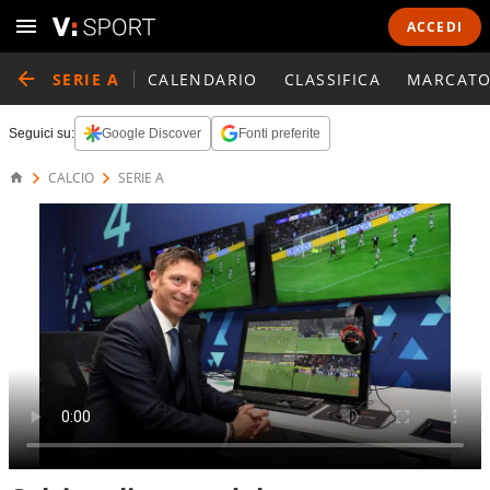
ACCEDI
SERIE A
CALENDARIO
CLASSIFICA
MARCATO
Seguici su:
Google Discover
Fonti preferite
CALCIO
SERIE A