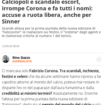
Calciopoli e scandalo escort,
irrompe Corona e fa tutti i nomi:
accuse a ruota libera, anche per
Sinner
Grande attesa per la prima puntata della nuova edizione di
"Falsissimo": le rivelazioni sui festini, il "sistema" degli agenti e
le clamorose critiche al numero 1 del tennis.
12/05/26 00:09
Rino Dazzo
GIORNALISTA
Se mai ci fosse modo di traslare il glossario del calcio in
una nicchia di esperti, lui ne farebbe parte. Non si perde
Ci mancava solo
Fabrizio Corona. Tra scandali, inchieste,
una svista arbitrale né gli umori social del mondo delle
festini e veleni
che da alcune settimane hanno ripreso a far
curve
capolino attorno al mondo del calcio, poteva mai restare in
disparte l’ex re dei paparazzi dall’aura fumantina e dalla
credibilità ai minimi termini?
Assolutamente no. Enorme
l’attesa per la prima puntata della nuova edizione di
“Falsissimo”, dedicata al
peggio del mondo del calcio
e più