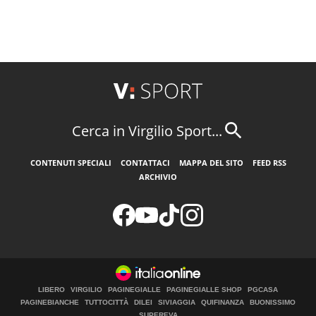
Cerca in Virgilio Sport...
CONTENUTI SPECIALI
CONTATTACI
MAPPA DEL SITO
FEED RSS
ARCHIVIO
LIBERO
VIRGILIO
PAGINEGIALLE
PAGINEGIALLE SHOP
PGCASA
PAGINEBIANCHE
TUTTOCITTÀ
DILEI
SIVIAGGIA
QUIFINANZA
BUONISSIMO
SUPEREVA