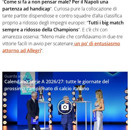
“
Come si fa a non pensar male? Per il Napoli una
partenza ad handicap
“. Curiosa pure la collocazione di
tante partite dispendiose e contro squadre d’alta classifica
proprio a ridosso degli impegni europei: “
Tutti i big match
sempre a ridosso della Champions
“. E c’è chi con
amarezza osserva: “Meno male che confidavamo in due-tre
vittorie facili in avvio per scatenare
un po’ di entusiasmo
attorno ad Allegri
“.
Calendario Serie A 2026/27: tutte le giornate del
prossimo campionato di calcio italiano