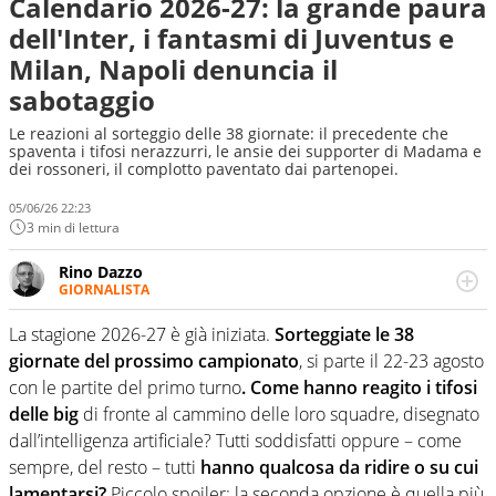
Calendario 2026-27: la grande paura
dell'Inter, i fantasmi di Juventus e
Milan, Napoli denuncia il
sabotaggio
Le reazioni al sorteggio delle 38 giornate: il precedente che
spaventa i tifosi nerazzurri, le ansie dei supporter di Madama e
dei rossoneri, il complotto paventato dai partenopei.
05/06/26 22:23
3 min di lettura
Rino Dazzo
GIORNALISTA
Se mai ci fosse modo di traslare il glossario del calcio in
una nicchia di esperti, lui ne farebbe parte. Non si perde
La stagione 2026-27 è già iniziata.
Sorteggiate le 38
una svista arbitrale né gli umori social del mondo delle
giornate del prossimo campionato
, si parte il 22-23 agosto
curve
con le partite del primo turno
. Come hanno reagito i tifosi
delle big
di fronte al cammino delle loro squadre, disegnato
dall’intelligenza artificiale? Tutti soddisfatti oppure – come
sempre, del resto – tutti
hanno qualcosa da ridire o su cui
lamentarsi?
Piccolo spoiler: la seconda opzione è quella più