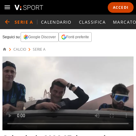
ACCEDI
SERIE A
CALENDARIO
CLASSIFICA
MARCATO
Seguici su:
Google Discover
Fonti preferite
CALCIO
SERIE A