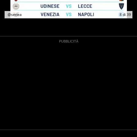
@seriea
8
di
39