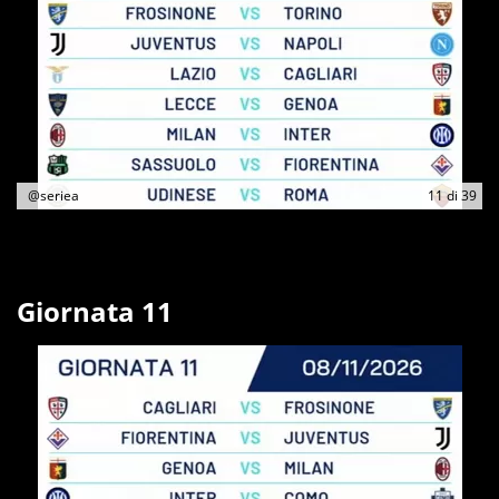
@seriea
11
di
39
Giornata 11