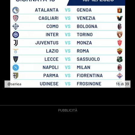
@seriea
16
di
39