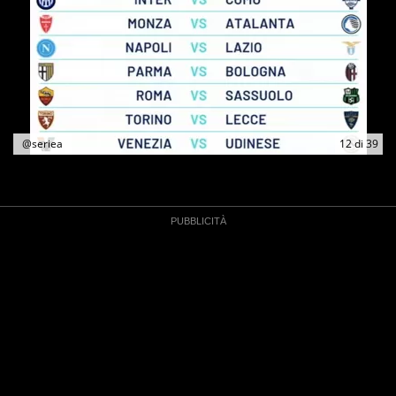
@seriea
12
di
39