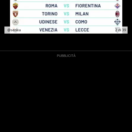
@seriea
2
di
39