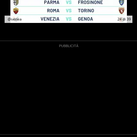
@seriea
24
di
39