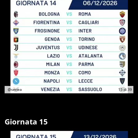
@seriea
15
di
39
Giornata 15