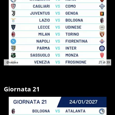
@seriea
21
di
39
Giornata 21