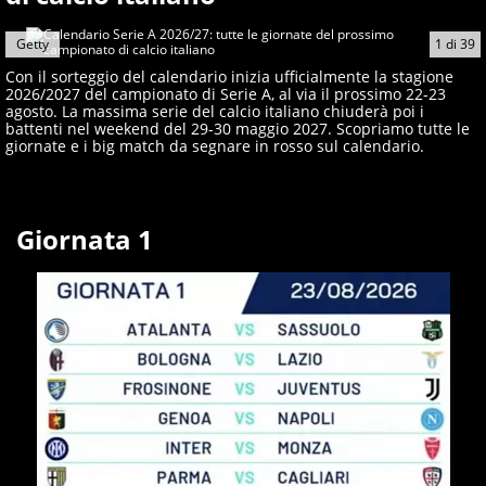
giornalisti ed esperti di sport abili sia nel gioco di
rimessa quando intercettano le notizie e le rilanciano
Getty
1
di
39
verso la rete, sia nella costruzione dal basso quando
creano contenuti 100% originali ed esclusivi.
Con il sorteggio del calendario inizia ufficialmente la stagione
2026/2027 del campionato di Serie A, al via il prossimo 22-23
agosto. La massima serie del calcio italiano chiuderà poi i
battenti nel weekend del 29-30 maggio 2027. Scopriamo tutte le
giornate e i big match da segnare in rosso sul calendario.
Giornata 1