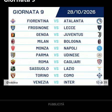
@seriea
10
di
39