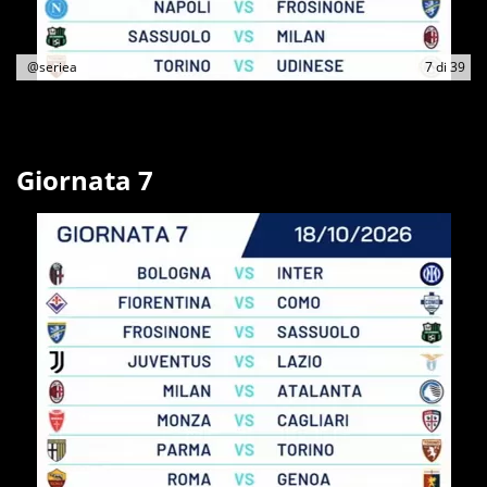
@seriea
7
di
39
Giornata 7