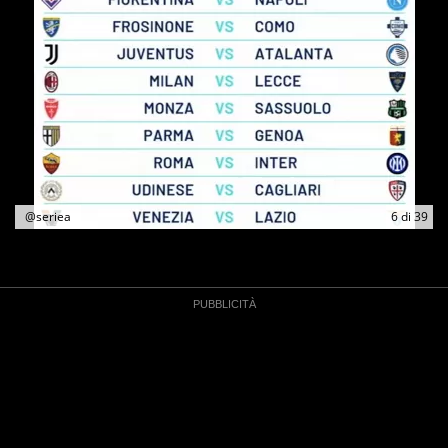
@seriea
6
di
39