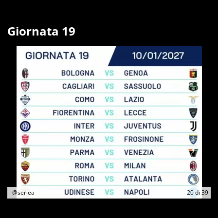
Giornata 19
@seriea
20
di
39