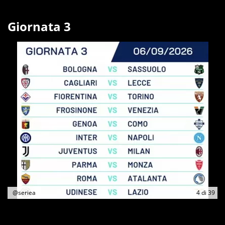
Giornata 3
@seriea
4
di
39