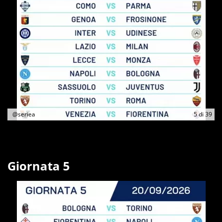
@seriea
5
di
39
Giornata 5