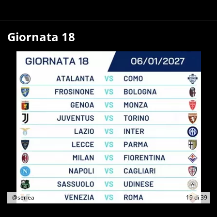
Giornata 18
@seriea
19
di
39