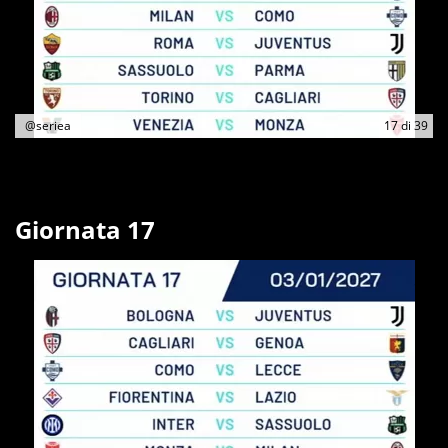
@seriea
17
di
39
Giornata 17