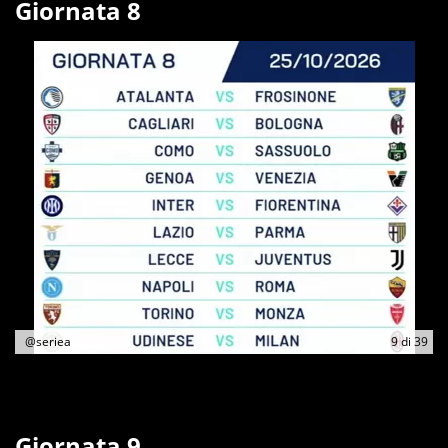
Giornata 8
@seriea
9
di
39
Giornata 9