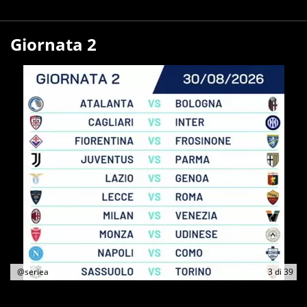
Giornata 2
@seriea
3
di
39