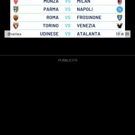
@seriea
18
di
39