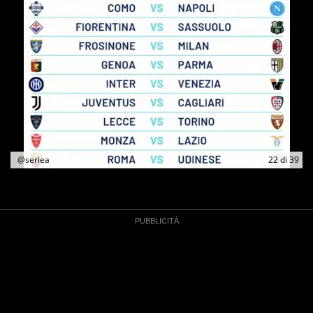
@seriea
22
di
39