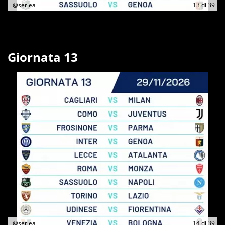
@seriea
13
di
39
Giornata 13
@seriea
14
di
39