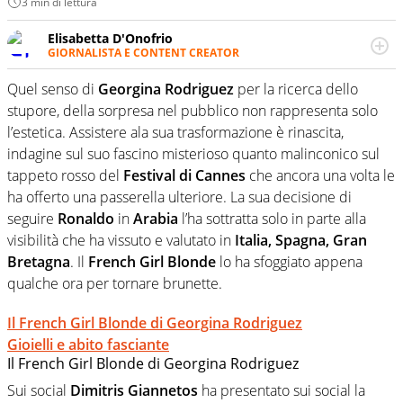
3 min di lettura
Elisabetta D'Onofrio
GIORNALISTA E CONTENT CREATOR
Giornalista professionista dal 2007, scrive per curiosità
personale e necessità: soprattutto di calcio, di sport e dei
Quel senso di
Georgina Rodriguez
per la ricerca dello
suoi protagonisti, concedendosi innocenti evasioni
stupore, della sorpresa nel pubblico non rappresenta solo
nell'ambito della creazione di format. Un tempo ala
l’estetica. Assistere ala sua trasformazione è rinascita,
destra, oggi si sente a suo agio nel ruolo di libero. Cura
indagine sul suo fascino misterioso quanto malinconico sul
una classifica riservata dei migliori 5 calciatori di sempre.
tappeto rosso del
Festival di Cannes
che ancora una volta le
ha offerto una passerella ulteriore. La sua decisione di
seguire
Ronaldo
in
Arabia
l’ha sottratta solo in parte alla
visibilità che ha vissuto e valutato in
Italia, Spagna, Gran
Bretagna
. Il
French Girl Blonde
lo ha sfoggiato appena
qualche ora per tornare brunette.
Il French Girl Blonde di Georgina Rodriguez
Gioielli e abito fasciante
Il French Girl Blonde di Georgina Rodriguez
Sui social
Dimitris Giannetos
ha presentato sui social la