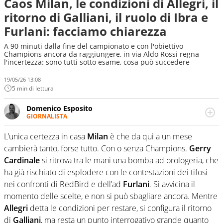
Caos Milan, le condizioni di Allegri, il
ritorno di Galliani, il ruolo di Ibra e
Furlani: facciamo chiarezza
A 90 minuti dalla fine del campionato e con l'obiettivo
Champions ancora da raggiungere, in via Aldo Rossi regna
l'incertezza: sono tutti sotto esame, cosa può succedere
19/05/26 13:08
5 min di lettura
Domenico Esposito
GIORNALISTA
Da vent’anni in campo e sul campo per vivere ogni evento
in tutte le sue sfaccettature. Passione smisurata per il
L’unica certezza in casa
Milan
è che da qui a un mese
calcio e per la sfera di cuoio. Il pallone è una cosa
cambierà tanto, forse tutto. Con o senza Champions.
Gerry
serissima, guai a dirgli di no
Cardinale
si ritrova tra le mani una bomba ad orologeria, che
ha già rischiato di esplodere con le contestazioni dei tifosi
nei confronti di RedBird e dell’ad
Furlani
. Si avvicina il
momento delle scelte, e non si può sbagliare ancora. Mentre
Allegri
detta le condizioni per restare, si configura il ritorno
di
Galliani
, ma resta un punto interrogativo grande quanto