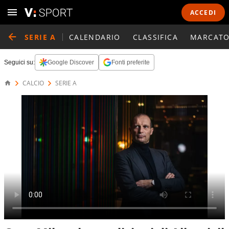
ACCEDI
SERIE A
CALENDARIO
CLASSIFICA
MARCATO
Seguici su:
Google Discover
Fonti preferite
CALCIO
SERIE A