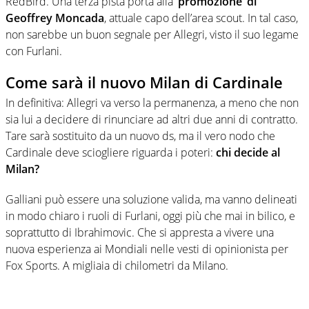
RedBird. Una terza pista porta alla
‘promozione’ di
Geoffrey Moncada
, attuale capo dell’area scout. In tal caso,
non sarebbe un buon segnale per Allegri, visto il suo legame
con Furlani.
Come sarà il nuovo Milan di Cardinale
In definitiva: Allegri va verso la permanenza, a meno che non
sia lui a decidere di rinunciare ad altri due anni di contratto.
Tare sarà sostituito da un nuovo ds, ma il vero nodo che
Cardinale deve sciogliere riguarda i poteri:
chi decide al
Milan?
Galliani può essere una soluzione valida, ma vanno delineati
in modo chiaro i ruoli di Furlani, oggi più che mai in bilico, e
soprattutto di Ibrahimovic. Che si appresta a vivere una
nuova esperienza ai Mondiali nelle vesti di opinionista per
Fox Sports. A migliaia di chilometri da Milano.