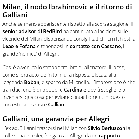
Milan, il nodo Ibrahimovic e il ritorno di
Galliani
Anche se meno appariscente rispetto alla scorsa stagione, il
senior advisor di RedBird
ha continuato a incidere sulle
vicende del Milan, dispensando consigli tattici non richiesti a
Leao e Fofana
e tenendosi
in contatto con Cassano
, il
grande ‘nemico’ di Allegri.
Così è avvenuto lo strappo tra Ibra e l’allenatore: il ‘boss’,
come si era auto-definito in una risposta piccata alla
leggenda
Boban
, è sparito da Milanello. L’impressione è che
tra i due, uno è di troppo: e
Cardinale
dovrà scegliere o
inventarsi qualcosa per evitare contatti diretti. In questo
contesto si inserisce
Galliani
.
Galliani, una garanzia per Allegri
L’ex ad, 31 anni trascorsi nel Milan con
Silvio Berlusconi
a
collezionare trofei, è legato ad Allegri da un
rapporto