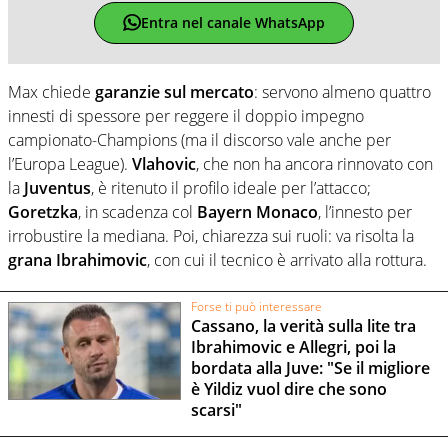
Entra nel canale WhatsApp
Max chiede
garanzie sul mercato
: servono almeno quattro
innesti di spessore per reggere il doppio impegno
campionato-Champions (ma il discorso vale anche per
l’Europa League).
Vlahovic
, che non ha ancora rinnovato con
la
Juventus
, è ritenuto il profilo ideale per l’attacco;
Goretzka
, in scadenza col
Bayern Monaco
, l’innesto per
irrobustire la mediana. Poi, chiarezza sui ruoli: va risolta la
grana Ibrahimovic
, con cui il tecnico è arrivato alla rottura.
Forse ti può interessare
Cassano, la verità sulla lite tra
Ibrahimovic e Allegri, poi la
bordata alla Juve: "Se il migliore
è Yildiz vuol dire che sono
scarsi"