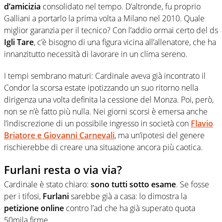
d’amicizia
consolidato nel tempo. D’altronde, fu proprio
Galliani a portarlo la prima volta a Milano nel 2010. Quale
miglior garanzia per il tecnico? Con l’addio ormai certo del ds
Igli Tare
, c’è bisogno di una figura vicina all’allenatore, che ha
innanzitutto necessità di lavorare in un clima sereno.
I tempi sembrano maturi: Cardinale aveva già incontrato il
Condor la scorsa estate ipotizzando un suo ritorno nella
dirigenza una volta definita la cessione del Monza. Poi, però,
non se n’è fatto più nulla. Nei giorni scorsi è emersa anche
l’indiscrezione di un possibile ingresso in società con
Flavio
Briatore e Giovanni Carnevali
, ma un’ipotesi del genere
rischierebbe di creare una situazione ancora più caotica.
Furlani resta o via via?
Cardinale è stato chiaro:
sono tutti sotto esame
. Se fosse
per i tifosi,
Furlani
sarebbe già a casa: lo dimostra la
petizione online
contro l’ad che ha già superato quota
50mila firme.