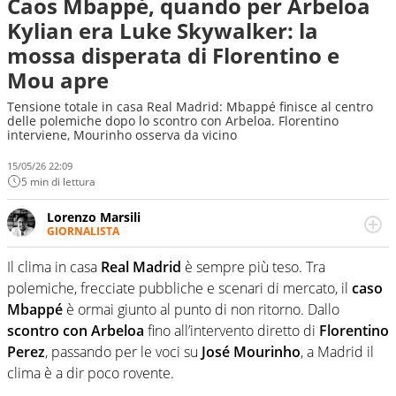
Caos Mbappé, quando per Arbeloa
Kylian era Luke Skywalker: la
mossa disperata di Florentino e
Mou apre
Tensione totale in casa Real Madrid: Mbappé finisce al centro
delle polemiche dopo lo scontro con Arbeloa. Florentino
interviene, Mourinho osserva da vicino
15/05/26 22:09
5 min di lettura
Lorenzo Marsili
GIORNALISTA
Giornalista pubblicista, redattore, divulgatore. E' una
delle anime video del sito: racconta in immagini un
Il clima in casa
Real Madrid
è sempre più teso. Tra
evento e lo fa come pochi altri
polemiche, frecciate pubbliche e scenari di mercato, il
caso
Mbappé
è ormai giunto al punto di non ritorno. Dallo
scontro con Arbeloa
fino all’intervento diretto di
Florentino
Perez
, passando per le voci su
José Mourinho
, a Madrid il
clima è a dir poco rovente.