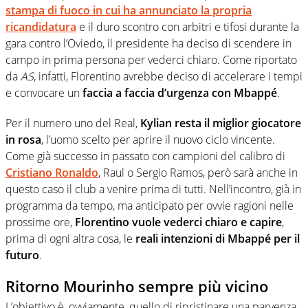
stampa di fuoco in cui ha annunciato la propria
ricandidatura
e il duro scontro con arbitri e tifosi durante la
gara contro l’Oviedo, il presidente ha deciso di scendere in
campo in prima persona per vederci chiaro. Come riportato
da
AS
, infatti, Florentino avrebbe deciso di accelerare i tempi
e convocare un
faccia a faccia d’urgenza con Mbappé
.
Per il numero uno del Real,
Kylian resta il miglior giocatore
in rosa
, l’uomo scelto per aprire il nuovo ciclo vincente.
Come già successo in passato con campioni del calibro di
Cristiano Ronaldo
, Raul o Sergio Ramos, però sarà anche in
questo caso il club a venire prima di tutti. Nell’incontro, già in
programma da tempo, ma anticipato per ovvie ragioni nelle
prossime ore,
Florentino vuole vederci chiaro e capire
,
prima di ogni altra cosa, le
reali intenzioni di Mbappé per il
futuro
.
Ritorno Mourinho sempre più vicino
L’obiettivo è, ovviamente, quello di ripristinare una parvenza