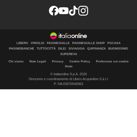
LIBERO
VIRGILIO
PAGINEGIALLE
PAGINEGIALLE SHOP
PGCASA
PAGINEBIANCHE
TUTTOCITTÀ
DILEI
SIVIAGGIA
QUIFINANZA
BUONISSIMO
SUPEREVA
Chi siamo
Note Legali
Privacy
Cookie Policy
Preferenze sui cookie
Aiuto
© Italiaonline S.p.A. 2026
Direzione e coordinamento di Libero Acquisition S.á r.l.
P. IVA 03970540963