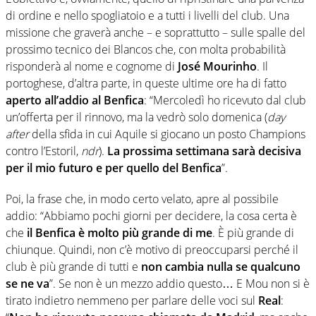
di ordine e nello spogliatoio e a tutti i livelli del club. Una
missione che graverà anche – e soprattutto – sulle spalle del
prossimo tecnico dei Blancos che, con molta probabilità
risponderà al nome e cognome di
José Mourinho
. Il
portoghese, d’altra parte, in queste ultime ore ha di fatto
aperto all’addio al Benfica
: “Mercoledì ho ricevuto dal club
un’offerta per il rinnovo, ma la vedrò solo domenica (
day
after
della sfida in cui Aquile si giocano un posto Champions
contro l’Estoril,
ndr
).
La prossima settimana sarà decisiva
per il mio futuro e per quello del Benfica
”.
Poi, la frase che, in modo certo velato, apre al possibile
addio: “Abbiamo pochi giorni per decidere, la cosa certa è
che
il Benfica è molto più grande di me
. È più grande di
chiunque. Quindi, non c’è motivo di preoccuparsi perché il
club è più grande di tutti e
non cambia nulla se qualcuno
se ne va
”. Se non è un mezzo addio questo… E Mou non si è
tirato indietro nemmeno per parlare delle voci sul
Real
: