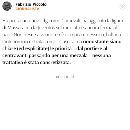
Fabrizio Piccolo
GIORNALISTA
Nella sua carriera ha seguito numerose manifestazioni
sportive e collaborato con agenzie e testate. Esperienza,
Ha preso un nuovo dg come Carnevali, ha aggiunto la figura
competenza, conoscenza e memoria storica. Si occupa
di Massara ma la Juventus sul mercato è ancora ferma al
prevalentemente di calcio
palo. Non riesce a vendere nè comprare nessuno, ballano
tanti nomi in entrata come in uscita ma
nonostante siano
chiare (ed esplicitate) le priorità – dal portiere al
centravanti passando per una mezzala – nessuna
trattativa è stata concretizzata.