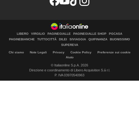
LIBERO
VIRGILIO
PAGINEGIALLE
PAGINEGIALLE SHOP
PGCASA
PAGINEBIANCHE
TUTTOCITTÀ
DILEI
SIVIAGGIA
QUIFINANZA
BUONISSIMO
SUPEREVA
Chi siamo
Note Legali
Privacy
Cookie Policy
Preferenze sui cookie
Aiuto
© Italiaonline S.p.A. 2026
Direzione e coordinamento di Libero Acquisition S.á r.l.
P. IVA 03970540963