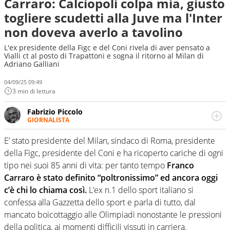
Carraro: Calciopoli colpa mia, giusto
togliere scudetti alla Juve ma l'Inter
non doveva averlo a tavolino
L'ex presidente della Figc e del Coni rivela di aver pensato a
Vialli ct al posto di Trapattoni e sogna il ritorno al Milan di
Adriano Galliani
04/09/25 09:49
3 min di lettura
Fabrizio Piccolo
GIORNALISTA
Nella sua carriera ha seguito numerose manifestazioni
sportive e collaborato con agenzie e testate. Esperienza,
E’ stato presidente del Milan, sindaco di Roma, presidente
competenza, conoscenza e memoria storica. Si occupa
della Figc, presidente del Coni e ha ricoperto cariche di ogni
prevalentemente di calcio
tipo nei suoi 85 anni di vita: per tanto tempo
Franco
Carraro è stato definito “poltronissimo” ed ancora oggi
c’è chi lo chiama così.
L’ex n.1 dello sport italiano si
confessa alla Gazzetta dello sport e parla di tutto, dal
mancato boicottaggio alle Olimpiadi nonostante le pressioni
della politica, ai momenti difficili vissuti in carriera.