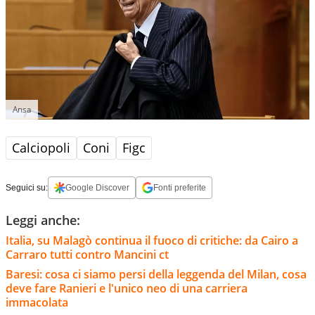
Ansa
Calciopoli
Coni
Figc
Seguici su:
Google Discover
Fonti preferite
Leggi anche:
Italia, su Malagò continua il fuoco di critiche: da Cairo a
Carraro tutti contro Mancini ct
Baresi: cosa ci siamo persi della leggenda del Milan, cosa
deve fare Ranieri e l'unico neo di una carriera
immacolata