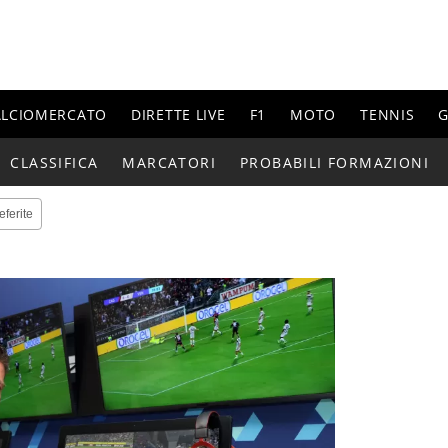
ALCIOMERCATO
DIRETTE LIVE
F1
MOTO
TENNIS
G
CLASSIFICA
MARCATORI
PROBABILI FORMAZIONI
eferite