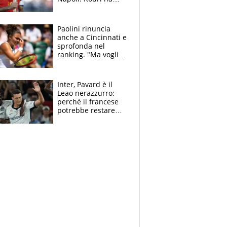
scelto il Barça,
Maresca vuole Enzo
Fernandez
Paolini rinuncia
anche a Cincinnati e
sprofonda nel
ranking. "Ma voglio
essere al 100% allo
US Open"
Inter, Pavard è il
Leao nerazzurro:
perché il francese
potrebbe restare
alla corte di Chivu