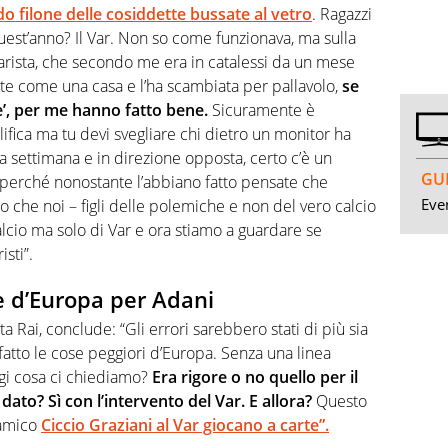
do filone delle cosiddette bussate al vetro
. Ragazzi
uest’anno? Il Var. Non so come funzionava, ma sulla
varista, che secondo me era in catalessi da un mese
te come una casa e l’ha scambiata per pallavolo,
se
re’, per me hanno fatto bene.
Sicuramente è
lifica ma tu devi svegliare chi dietro un monitor ha
 a settimana e in direzione opposta, certo c’è un
GUI
perché nonostante l’abbiano fatto pensate che
Even
nto che noi – figli delle polemiche e non del vero calcio
calcio ma solo di Var e ora stiamo a guardare se
sti”.
ore d’Europa per Adani
ta Rai, conclude: “Gli errori sarebbero stati di più sia
a fatto le cose peggiori d’Europa. Senza una linea
ggi cosa ci chiediamo?
Era rigore o no quello per il
 dato? Sì con l’intervento del Var. E allora?
Questo
 amico
Ciccio Graziani al Var giocano a carte”.