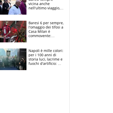
vicina anche
nell'ultimo viaggio,
la moglie Maura, i
figli e i suoi cari
circondati
Baresi 6 per sempre,
dall'affetto dei tifosi
l'omaggio dei tifosi a
Casa Milan è
commovente:
maglie, bandiere,
sciarpe, lacrime e
bigliettini
Napoli è mille colori:
per i 100 anni di
storia luci, lacrime e
fuochi d'artificio: De
Laurentiis salta al
coro anti-Juve