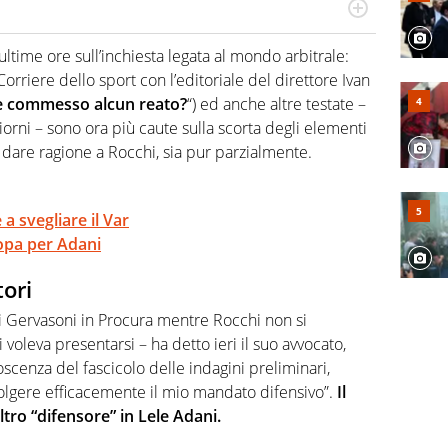
numerose manifestazioni sportive e collaborato con
, competenza, conoscenza e memoria storica. Si occupa
ultime ore sull’inchiesta legata al mondo arbitrale:
Corriere dello sport con l’editoriale del direttore Ivan
se commesso alcun reato?
“) ed anche altre testate –
 giorni – sono ora più caute sulla scorta degli elementi
a dare ragione a Rocchi, sia pur parzialmente.
a svegliare il Var
ropa per Adani
tori
di Gervasoni in Procura mentre Rocchi non si
voleva presentarsi – ha detto ieri il suo avvocato,
scenza del fascicolo delle indagini preliminari,
volgere efficacemente il mio mandato difensivo”.
Il
tro “difensore” in Lele Adani.