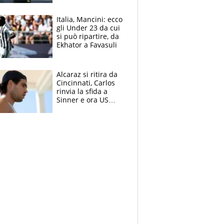
nero per gli arbitri
Italia, Mancini: ecco
gli Under 23 da cui
si può ripartire, da
Ekhator a Favasuli
Alcaraz si ritira da
Cincinnati, Carlos
rinvia la sfida a
Sinner e ora US
Open di nuovo a
rischio