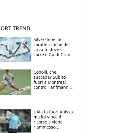
ORT TREND
Silverstone, le
caratteristiche del
circuito dove si
corre il Gp di Gran
Bretagna del
Motomondiale
Cobolli, che
succede? Subito
fuori a Montreal
contro Hanfmann,
per Flavio è tutta
colpa della tosse
L'Aia fa fuori Abisso
ma lui vince il
ricorso e viene
riammesso:
continua momento