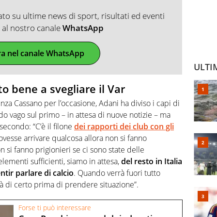
o su ultime news di sport, risultati ed eventi
ti al nostro canale
WhatsApp
ra nel canale WhatsApp
ULTI
o bene a svegliare il Var
enza Cassano per l’occasione, Adani ha diviso i capi di
o vago sul primo – in attesa di nuove notizie – ma
econdo: “C’è il filone
dei rapporti dei club con gli
vesse arrivare qualcosa allora non si fanno
on si fanno prigionieri se ci sono state delle
lementi sufficienti, siamo in attesa,
del resto in Italia
tir parlare di calcio
. Quando verrà fuori tutto
 di certo prima di prendere situazione”.
Forse ti può interessare