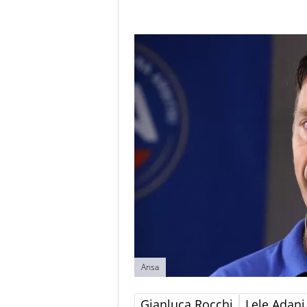
Ansa
Gianluca Rocchi
Lele Adani