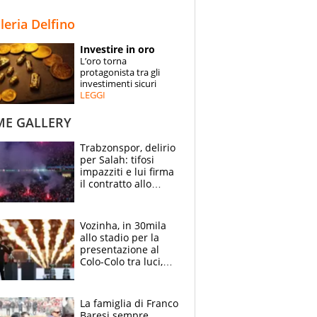
STORIE
lleria Delfino
SPECIALI
Investire in oro
L’oro torna
ESPERTI
protagonista tra gli
investimenti sicuri
LEGGI
CONTATTI
ME GALLERY
Trabzonspor, delirio
per Salah: tifosi
impazziti e lui firma
il contratto allo
stadio
Vozinha, in 30mila
allo stadio per la
presentazione al
Colo-Colo tra luci,
spettacolo, elicotteri
e paracadutisti
La famiglia di Franco
Baresi sempre