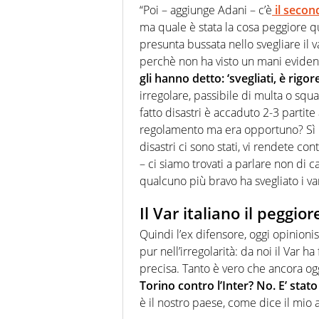
“Poi – aggiunge Adani – c’è
il secon
ma quale è stata la cosa peggiore q
presunta bussata nello svegliare il 
perchè non ha visto un mani eviden
gli hanno detto: ‘svegliati, è rigo
irregolare, passibile di multa o squa
fatto disastri è accaduto 2-3 partite
regolamento ma era opportuno? Sì 
disastri ci sono stati, vi rendete co
– ci siamo trovati a parlare non di 
qualcuno più bravo ha svegliato i vari
Il Var italiano il peggi
Quindi l’ex difensore, oggi opinionis
pur nell’irregolarità: da noi il Var h
precisa. Tanto è vero che ancora o
Torino contro l’Inter? No. E’ stato
è il nostro paese, come dice il mio