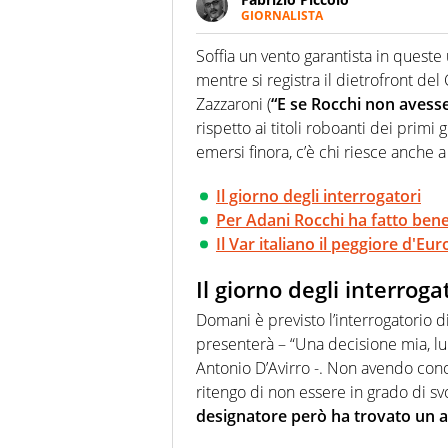
GIORNALISTA
Nella sua carriera ha seguito 
agenzie e testate. Esperienza
Soffia un vento garantista in queste 
prevalentemente di calcio
mentre si registra il dietrofront del 
Zazzaroni (
“E se Rocchi non aves
rispetto ai titoli roboanti dei primi
emersi finora, c’è chi riesce anche 
Il giorno degli interrogatori
Per Adani Rocchi ha fatto bene 
Il Var italiano il peggiore d'Eu
Il giorno degli interroga
Domani è previsto l’interrogatorio 
presenterà – “Una decisione mia, lui 
Antonio D’Avirro -. Non avendo cono
ritengo di non essere in grado di s
designatore però ha trovato un al