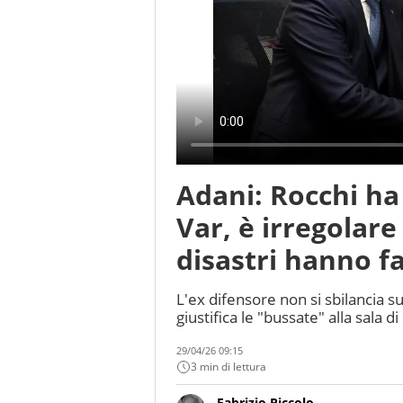
Adani: Rocchi ha 
Var, è irregolar
disastri hanno f
L'ex difensore non si sbilancia s
giustifica le "bussate" alla sala 
29/04/26 09:15
3 min di lettura
Fabrizio Piccolo