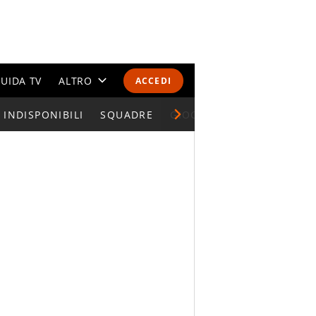
UIDA TV
ALTRO
ACCEDI
INDISPONIBILI
CALENDARI E CLASSIFICHE
SQUADRE
GIOCATORI SERIE A
ALTRI SPORT
MONDIALI 2026
OLIMPIADI
GOSSIP
LIFESTYLE