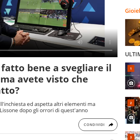
Gioie
ULTI
fatto bene a svegliare il
e ma avete visto che
atto?
ull'inchiesta ed aspetta altri elementi ma
di Lissone dopo gli orrori di quest'anno
CONDIVIDI