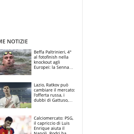
ME NOTIZIE
Beffa Paltrinieri, 4°
al fotofinish nella
knockout agli
Europei: la Senna
regala (quasi) solo
amarezze a Greg
Lazio, Ratkov può
cambiare il mercato:
l’offerta russa, i
dubbi di Gattuso,
Pinamonti, Gimenez
e il nome a sorpresa
Calciomercato: PSG,
il capriccio di Luis
Enrique aiuta il
Napoli. Rodri ha