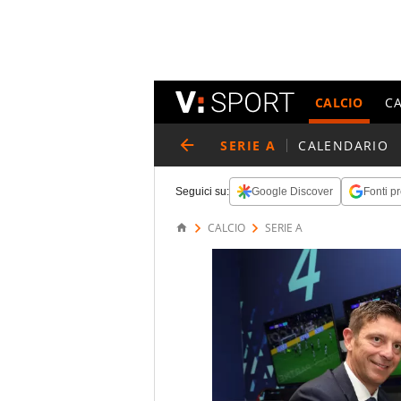
CALCIO
C
SERIE A
CALENDARIO
Seguici su:
Google Discover
Fonti pr
CALCIO
SERIE A