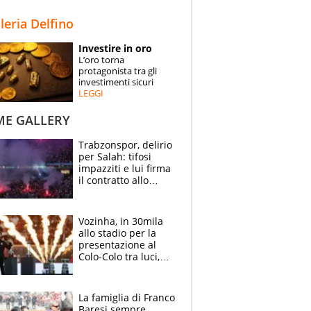
STORIE
lleria Delfino
SPECIALI
Investire in oro
L’oro torna
ESPERTI
protagonista tra gli
investimenti sicuri
LEGGI
CONTATTI
ME GALLERY
Trabzonspor, delirio
per Salah: tifosi
impazziti e lui firma
il contratto allo
stadio
Vozinha, in 30mila
allo stadio per la
presentazione al
Colo-Colo tra luci,
spettacolo, elicotteri
e paracadutisti
La famiglia di Franco
Baresi sempre