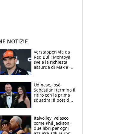
ME NOTIZIE
Verstappen via da
Red Bull: Montoya
svela la richiesta
assurda di Max e lo
avverte: “Sicuro
Mercedes e
McLaren siano
Udinese, Josè
meglio?”
Sebastiani termina il
ritiro con la prima
squadra: il post del
figlio di Amadeus e
Sanremo sullo
sfondo
Italvolley, Velasco
come Phil Jackson:
due libri per ogni
azzurra agli Europei.