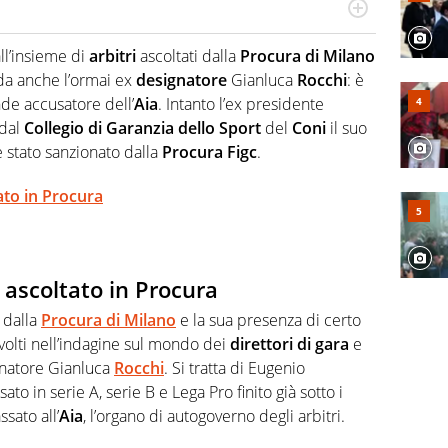
Virgilio Sport segue anche il calcio ma è con la
nze e passioni. Cura la comunicazione di HaBaWaBa, il
ll’insieme di
arbitri
ascoltati dalla
Procura di Milano
olo per bambini al mondo
rda anche l’ormai ex
designatore
Gianluca
Rocchi
: è
nde accusatore dell’
Aia
. Intanto l’ex presidente
 dal
Collegio di Garanzia dello Sport
del
Coni
il suo
 stato sanzionato dalla
Procura
Figc
.
ato in Procura
 ascoltato in Procura
 dalla
Procura di Milano
e la sua presenza di certo
volti nell’indagine sul mondo dei
direttori di gara
e
gnatore Gianluca
Rocchi
. Si tratta di Eugenio
sato in serie A, serie B e Lega Pro finito già sotto i
ssato all’
Aia
, l’organo di autogoverno degli arbitri.