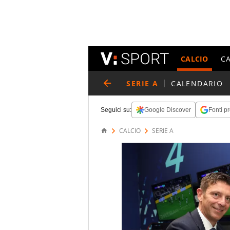
CALCIO
C
SERIE A
CALENDARIO
Seguici su:
Google Discover
Fonti pr
CALCIO
SERIE A