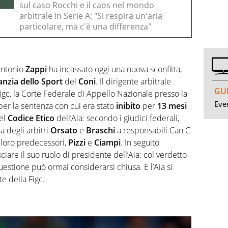
sul caso Rocchi e il caos nel mondo
arbitrale in Serie A: "Si respira un'aria
particolare, ma c'è una differenza"
 Antonio
Zappi
ha incassato oggi una nuova sconfitta,
anzia dello Sport
del
Coni
. Il dirigente arbitrale
GUI
igc, la Corte Federale di Appello Nazionale presso la
Even
 per la sentenza con cui era stato
inibito
per
13
mesi
del
Codice Etico
dell’Aia: secondo i giudici federali,
a degli arbitri
Orsato
e
Braschi
a responsabili Can C
 loro predecessori,
Pizzi
e
Ciampi
. In seguito
sciare il suo ruolo di presidente dell’Aia: col verdetto
uestione può ormai considerarsi chiusa. E l’Aia si
e della Figc.