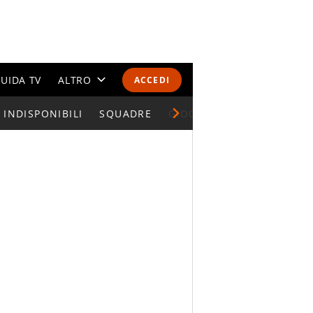
UIDA TV
ALTRO
ACCEDI
INDISPONIBILI
CALENDARI E CLASSIFICHE
SQUADRE
GIOCATORI SERIE A
ALTRI SPORT
MONDIALI 2026
OLIMPIADI
GOSSIP
LIFESTYLE