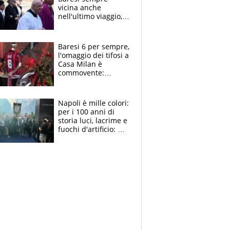
vicina anche
nell'ultimo viaggio,
la moglie Maura, i
figli e i suoi cari
circondati
Baresi 6 per sempre,
dall'affetto dei tifosi
l'omaggio dei tifosi a
Casa Milan è
commovente:
maglie, bandiere,
sciarpe, lacrime e
bigliettini
Napoli è mille colori:
per i 100 anni di
storia luci, lacrime e
fuochi d'artificio: De
Laurentiis salta al
coro anti-Juve