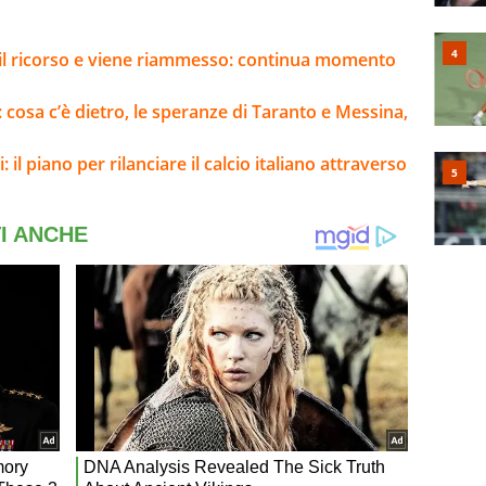
e il ricorso e viene riammesso: continua momento
i: cosa c’è dietro, le speranze di Taranto e Messina,
: il piano per rilanciare il calcio italiano attraverso