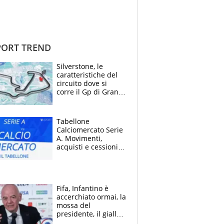
ORT TREND
Silverstone, le
caratteristiche del
circuito dove si
corre il Gp di Gran
Bretagna del
Motomondiale
Tabellone
Calciomercato Serie
A. Movimenti,
acquisti e cessioni:
estate 2026-27
Fifa, Infantino è
accerchiato ormai, la
mossa del
presidente, il giallo
dimissioni e la verità