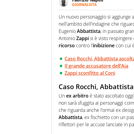
GIORNALISTA
Giornalista professionista, per 
pallanuoto che esalta compete
Un nuovo personaggio si aggiunge a
più grande festival di waterp
nell’ambito dell’indagine che rigua
Eugenio
Abbattista
, in passato gra
Antonio
Zappi
si è visto respingere
ricorso
contro l’
inibizione
con cui è
Caso Rocchi, Abbattista ascolt
Il grande accusatore dell’Aia
Zappi sconfitto al Coni
Caso Rocchi, Abbattista
Un
ex
arbitro
è stato ascoltato oggi
non sarà sfuggita ai personaggi coin
che riguarda anche l’ormai ex desi
Abbattista
, ex fischietto con un pas
riflettori per le accuse lanciate in pa