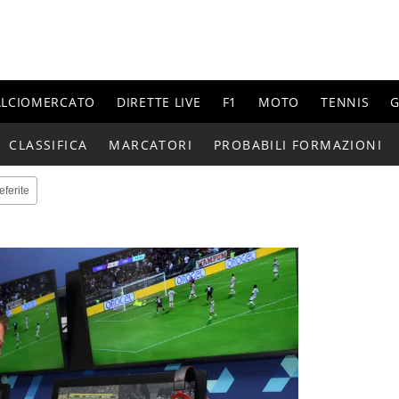
ALCIOMERCATO
DIRETTE LIVE
F1
MOTO
TENNIS
G
CLASSIFICA
MARCATORI
PROBABILI FORMAZIONI
eferite