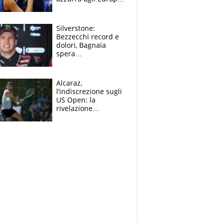
Quello per Sylla è
“geniale”
Silverstone:
Bezzecchi record e
dolori, Bagnaia
spera
nell'antidolorifico,
Marquez si tira fuori
e vota Aprilia
Alcaraz,
l’indiscrezione sugli
US Open: la
rivelazione
dell’amico
giornalista e il piano
B. Rune verso la
rinuncia