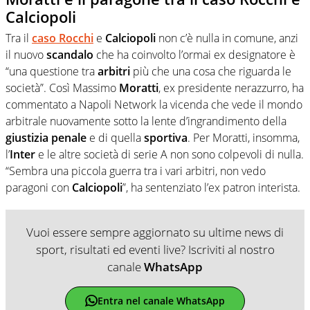
Calciopoli
Tra il
caso Rocchi
e
Calciopoli
non c’è nulla in comune, anzi
il nuovo
scandalo
che ha coinvolto l’ormai ex designatore è
“una questione tra
arbitri
più che una cosa che riguarda le
società”. Così Massimo
Moratti
, ex presidente nerazzurro, ha
commentato a Napoli Network la vicenda che vede il mondo
arbitrale nuovamente sotto la lente d’ingrandimento della
giustizia
penale
e di quella
sportiva
. Per Moratti, insomma,
l’
Inter
e le altre società di serie A non sono colpevoli di nulla.
“Sembra una piccola guerra tra i vari arbitri, non vedo
paragoni con
Calciopoli
”, ha sentenziato l’ex patron interista.
Vuoi essere sempre aggiornato su ultime news di
sport, risultati ed eventi live? Iscriviti al nostro
canale
WhatsApp
Entra nel canale WhatsApp