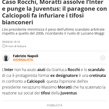
Caso Rocchi, Moratti assolve l’Inter
e punge la Juventus: il paragone con
Calciopoli fa infuriare i tifosi
bianconeri
L’ex presidente minimizza il peso dell’ultimo scandalo arbitrale
rispetto a quello del 2006, ricordando il ruolo di Luciano Moggi
30/04/26 18:16
4 min di lettura
Fabrizio Napoli
GIORNALISTA
Giornalista professionista, per Virgilio Sport segue anche
il calcio ma è con la pallanuoto che esalta competenze e
L’
Inter
non ha avuto
aiuti
da Gianluca
Rocchi
e lo
scandalo
passioni. Cura la comunicazione di HaBaWaBa, il più
di cui è protagonista l’ormai
ex designatore
è una
cretinata
grande festival di waterpolo per bambini al mondo
in confronto a
Calciopoli
: questa l’opinione dell’ex
presidente nerazzurro Massimo
Moratti
che ha scatenato la
reazione sui social dei
tifosi
della
Juventus
.