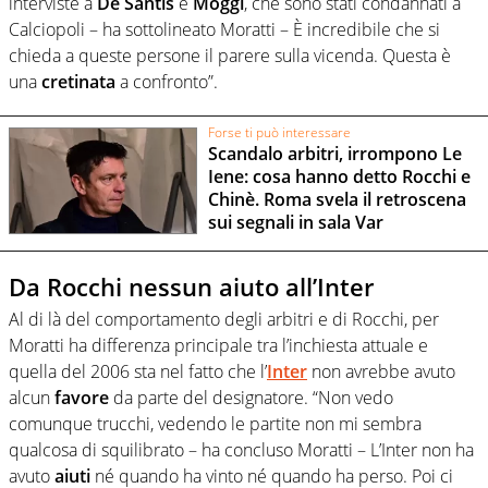
interviste a
De
Santis
e
Moggi
, che sono stati condannati a
Calciopoli – ha sottolineato Moratti – È incredibile che si
chieda a queste persone il parere sulla vicenda. Questa è
una
cretinata
a confronto”.
Forse ti può interessare
Scandalo arbitri, irrompono Le
Iene: cosa hanno detto Rocchi e
Chinè. Roma svela il retroscena
sui segnali in sala Var
Da Rocchi nessun aiuto all’Inter
Al di là del comportamento degli arbitri e di Rocchi, per
Moratti ha differenza principale tra l’inchiesta attuale e
quella del 2006 sta nel fatto che l’
Inter
non avrebbe avuto
alcun
favore
da parte del designatore. “Non vedo
comunque trucchi, vedendo le partite non mi sembra
qualcosa di squilibrato – ha concluso Moratti – L’Inter non ha
avuto
aiuti
né quando ha vinto né quando ha perso. Poi ci