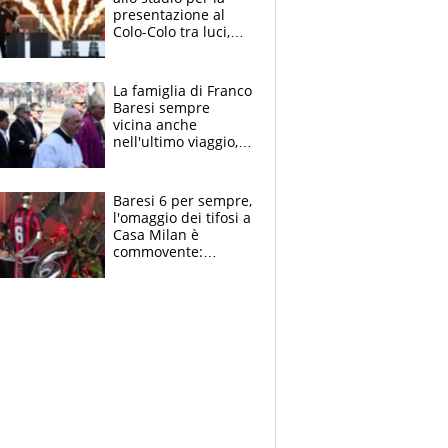
presentazione al
Colo-Colo tra luci,
spettacolo, elicotteri
e paracadutisti
La famiglia di Franco
Baresi sempre
vicina anche
nell'ultimo viaggio,
la moglie Maura, i
figli e i suoi cari
circondati
Baresi 6 per sempre,
dall'affetto dei tifosi
l'omaggio dei tifosi a
Casa Milan è
commovente:
maglie, bandiere,
sciarpe, lacrime e
bigliettini