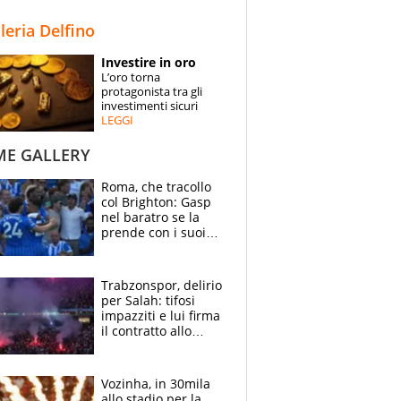
STORIE
lleria Delfino
SPECIALI
Investire in oro
L’oro torna
ESPERTI
protagonista tra gli
investimenti sicuri
LEGGI
CONTATTI
ME GALLERY
Roma, che tracollo
col Brighton: Gasp
nel baratro se la
prende con i suoi
cambiando tutti
Trabzonspor, delirio
per Salah: tifosi
impazziti e lui firma
il contratto allo
stadio
Vozinha, in 30mila
allo stadio per la