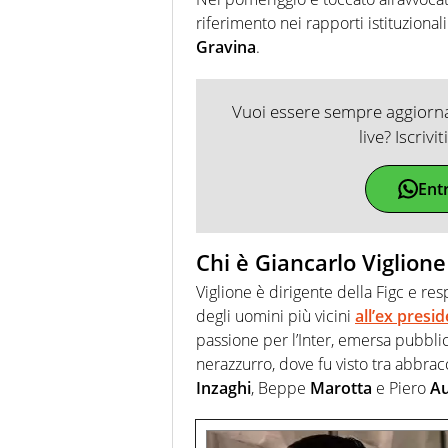
riferimento nei rapporti istituzional
Gravina
.
Vuoi essere sempre aggiornat
live? Iscrivi
Ent
Chi è Giancarlo Viglione
Viglione è dirigente della Figc e res
degli uomini più vicini
all’ex presi
passione per l’Inter, emersa pubbli
nerazzurro, dove fu visto tra abbra
Inzaghi
, Beppe
Marotta
e Piero
Au