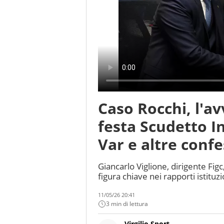
Caso Rocchi, l'av
festa Scudetto In
Var e altre confe
Giancarlo Viglione, dirigente Figc
figura chiave nei rapporti istituz
11/05/26 20:41
3 min di lettura
Virgilio Sport