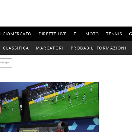
ALCIOMERCATO
DIRETTE LIVE
F1
MOTO
TENNIS
G
CLASSIFICA
MARCATORI
PROBABILI FORMAZIONI
eferite