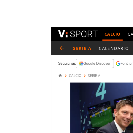
CALCIO
C
SERIE A
CALENDARIO
Seguici su:
Google Discover
Fonti pr
CALCIO
SERIE A