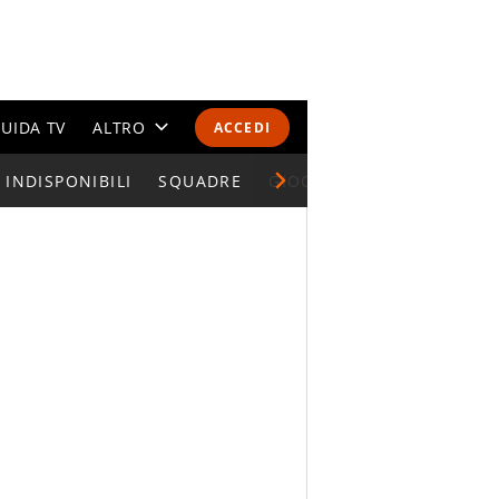
UIDA TV
ALTRO
ACCEDI
INDISPONIBILI
CALENDARI E CLASSIFICHE
SQUADRE
GIOCATORI SERIE A
ALTRI SPORT
MONDIALI 2026
OLIMPIADI
GOSSIP
LIFESTYLE