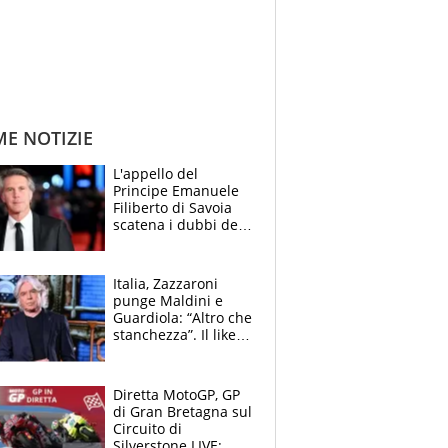
ME NOTIZIE
L'appello del
Principe Emanuele
Filiberto di Savoia
scatena i dubbi dei
tifosi: "E' una
trappola"
Italia, Zazzaroni
punge Maldini e
Guardiola: “Altro che
stanchezza”. Il like
di Mancini e le
polemiche sui social
Diretta MotoGP, GP
di Gran Bretagna sul
Circuito di
Silverstone LIVE: