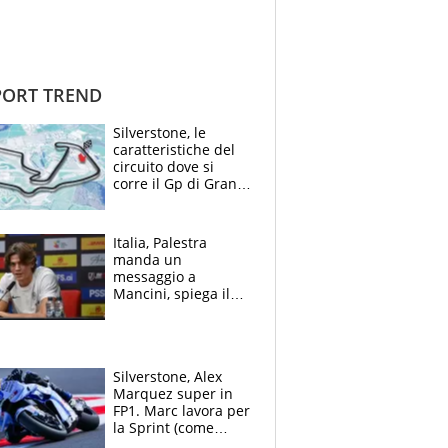
ORT TREND
Silverstone, le
caratteristiche del
circuito dove si
corre il Gp di Gran
Bretagna del
Motomondiale
Italia, Palestra
manda un
messaggio a
Mancini, spiega il
motivo del no
all’Inter e lancia
l'alleanza con
Donnarumma
Silverstone, Alex
Marquez super in
FP1. Marc lavora per
la Sprint (come
Martin), bene