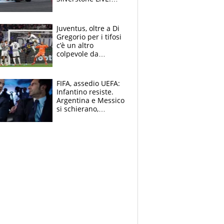
Aprilia vuole
un'altra impresa,
Ducati in affanno
Juventus, oltre a Di
Gregorio per i tifosi
c’è un altro
colpevole da
mandar via
FIFA, assedio UEFA:
Infantino resiste.
Argentina e Messico
si schierano,
CONCACAF spaccata