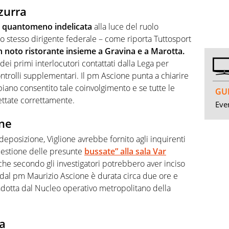
zurra
a
quantomeno indelicata
alla luce del ruolo
 lo stesso dirigente federale – come riporta Tuttosport
n noto ristorante insieme a Gravina e a Marotta.
ei primi interlocutori contattati dalla Lega per
controlli supplementari. Il pm Ascione punta a chiarire
iano consentito tale coinvolgimento e se tutte le
GUI
ettate correttamente.
Even
one
posizione, Viglione avrebbe fornito agli inquirenti
uestione delle presunte
bussate” alla sala Var
che secondo gli investigatori potrebbero aver inciso
ne dal pm Maurizio Ascione è durata circa due ore e
ndotta dal Nucleo operativo metropolitano della
ra