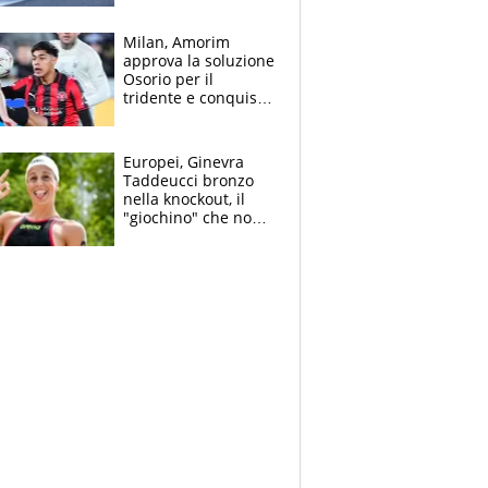
Bezzecchi
Milan, Amorim
approva la soluzione
Osorio per il
tridente e conquista
Jashari: la frecciata
dello svizzero all'ex
Allegri
Europei, Ginevra
Taddeucci bronzo
nella knockout, il
"giochino" che non
le piace: "La Senna?
Oggi era pulita"