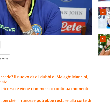
eferite
succede? Il nuovo dt e i dubbi di Malagò: Mancini,
mata
e il ricorso e viene riammesso: continua momento
: perché il francese potrebbe restare alla corte di