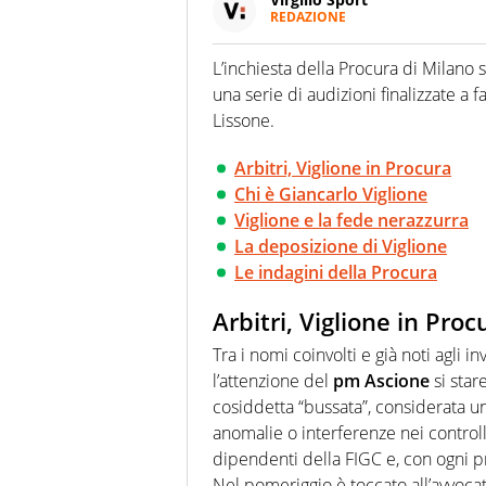
REDAZIONE
Da oltre 20 anni informa in m
sport. Calcio, calciomercato,
L’inchiesta della Procura di Milano s
Virgilio Sport i tifosi e gli 
una serie di audizioni finalizzate a
completa e zero faziosità. La 
esperti di sport abili sia nel 
Lissone.
rilanciano verso la rete, sia
100% originali ed esclusivi.
Arbitri, Viglione in Procura
Chi è Giancarlo Viglione
Viglione e la fede nerazzurra
La deposizione di Viglione
Le indagini della Procura
Arbitri, Viglione in Proc
Tra i nomi coinvolti e già noti agli i
l’attenzione del
pm Ascione
si star
cosiddetta “bussata”, considerata 
anomalie o interferenze nei controll
dipendenti della FIGC e, con ogni p
Nel pomeriggio è toccato all’avvoca