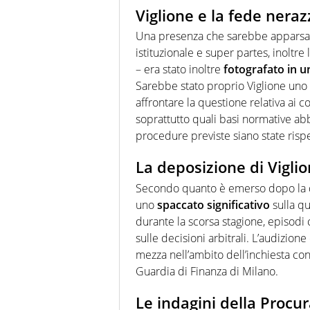
Viglione e la fede neraz
Una presenza che sarebbe appars
istituzionale e super partes, inoltre
– era stato inoltre
fotografato in u
Sarebbe stato proprio Viglione uno d
affrontare la questione relativa ai 
soprattutto quali basi normative abb
procedure previste siano state risp
La deposizione di Vigli
Secondo quanto è emerso dopo la de
uno
spaccato significativo
sulla q
durante la scorsa stagione, episodi 
sulle decisioni arbitrali. L’audizio
mezza nell’ambito dell’inchiesta co
Guardia di Finanza di Milano.
Le indagini della Procu