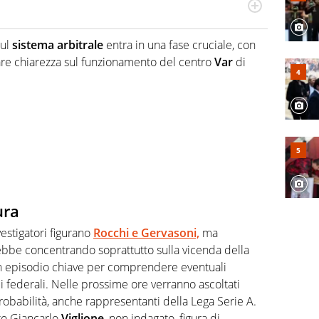
odo obiettivo e appassionato su tutto il mondo dello
 F1, Motomondiale ma anche tennis, volley, basket: su
ul
sistema arbitrale
entra in una fase cruciale, con
appassionati sanno che troveranno sempre copertura
 fare chiarezza sul funzionamento del centro
Var
di
squadra di Virgilio Sport è formata da giornalisti ed
gioco di rimessa quando intercettano le notizie e le
 nella costruzione dal basso quando creano contenuti
ura
nvestigatori figurano
Rocchi e Gervasoni,
ma
ebbe concentrando soprattutto sulla vicenda della
un episodio chiave per comprendere eventuali
i federali. Nelle prossime ore verranno ascoltati
robabilità, anche rappresentanti della Lega Serie A.
to Giancarlo
Viglione
, non indagato, figura di