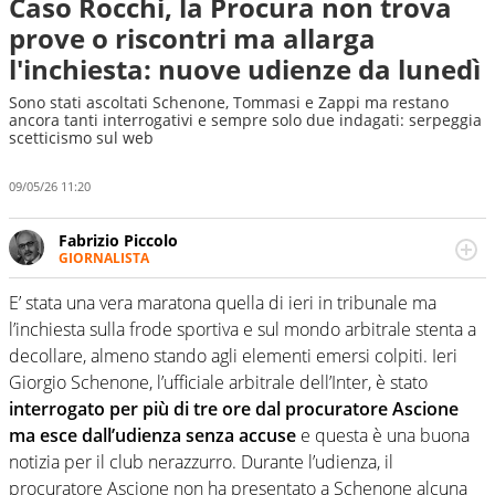
Caso Rocchi, la Procura non trova
prove o riscontri ma allarga
l'inchiesta: nuove udienze da lunedì
Sono stati ascoltati Schenone, Tommasi e Zappi ma restano
ancora tanti interrogativi e sempre solo due indagati: serpeggia
scetticismo sul web
09/05/26 11:20
Fabrizio Piccolo
GIORNALISTA
Nella sua carriera ha seguito numerose manifestazioni
sportive e collaborato con agenzie e testate. Esperienza,
E’ stata una vera maratona quella di ieri in tribunale ma
competenza, conoscenza e memoria storica. Si occupa
l’inchiesta sulla frode sportiva e sul mondo arbitrale stenta a
prevalentemente di calcio
decollare, almeno stando agli elementi emersi colpiti. Ieri
Giorgio Schenone, l’ufficiale arbitrale dell’Inter, è stato
interrogato per più di tre ore dal procuratore Ascione
ma esce dall’udienza senza accuse
e questa è una buona
notizia per il club nerazzurro. Durante l’udienza, il
procuratore Ascione non ha presentato a Schenone alcuna