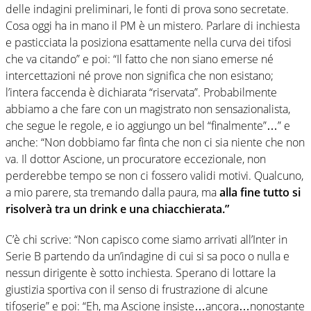
delle indagini preliminari, le fonti di prova sono secretate.
Cosa oggi ha in mano il PM è un mistero. Parlare di inchiesta
e pasticciata la posiziona esattamente nella curva dei tifosi
che va citando” e poi: “Il fatto che non siano emerse né
intercettazioni né prove non significa che non esistano;
l’intera faccenda è dichiarata “riservata”. Probabilmente
abbiamo a che fare con un magistrato non sensazionalista,
che segue le regole, e io aggiungo un bel “finalmente”…” e
anche: “Non dobbiamo far finta che non ci sia niente che non
va. Il dottor Ascione, un procuratore eccezionale, non
perderebbe tempo se non ci fossero validi motivi. Qualcuno,
a mio parere, sta tremando dalla paura, ma
alla fine tutto si
risolverà tra un drink e una chiacchierata.”
C’è chi scrive: “Non capisco come siamo arrivati ​​all’Inter in
Serie B partendo da un’indagine di cui si sa poco o nulla e
nessun dirigente è sotto inchiesta. Sperano di lottare la
giustizia sportiva con il senso di frustrazione di alcune
tifoserie” e poi: “Eh, ma Ascione insiste…ancora…nonostante