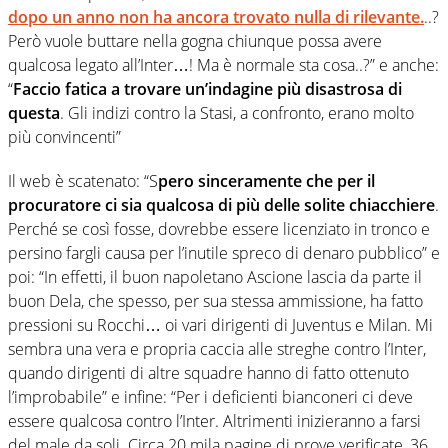
dopo un anno non ha ancora trovato nulla di rilevante.
..?
Però vuole buttare nella gogna chiunque possa avere
qualcosa legato all’Inter…! Ma è normale sta cosa..?” e anche:
“
Faccio fatica a trovare un’indagine più disastrosa di
questa
. Gli indizi contro la Stasi, a confronto, erano molto
più convincenti”
Il web è scatenato: “S
pero sinceramente che per il
procuratore ci sia qualcosa di più delle solite chiacchiere
.
Perché se così fosse, dovrebbe essere licenziato in tronco e
persino fargli causa per l’inutile spreco di denaro pubblico” e
poi: “In effetti, il buon napoletano Ascione lascia da parte il
buon Dela, che spesso, per sua stessa ammissione, ha fatto
pressioni su Rocchi… oi vari dirigenti di Juventus e Milan. Mi
sembra una vera e propria caccia alle streghe contro l’Inter,
quando dirigenti di altre squadre hanno di fatto ottenuto
l’improbabile” e infine: “Per i deficienti bianconeri ci deve
essere qualcosa contro l’Inter. Altrimenti inizieranno a farsi
del male da soli. Circa 20 mila pagine di prove verificate, 36