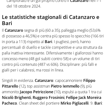
campionato e un gol proprio contro il
Catanzaro
nell’1-1
del 18 ottobre 2024.
Le statistiche stagionali di Catanzaro e
Bari
Il
Catanzaro
segna di più (60 a 35), palleggia meglio (53,6%
di possesso a 46,5%) e centra più spesso lo specchio (166 tiri
in porta a 113) rispetto al
Bari
. I pugliesi, però, hanno
percentuali di duello e tackle competitive e una struttura da
palla inattiva interessante. Difensivamente i giallorossi hanno
concesso meno (48 gol subiti contro 58) e un volume di tiri
contro più contenuto (487 vs 606). Disciplinare: più falli e
gialli per i calabresi, ma rossi in linea.
Singoli in evidenza.
Catanzaro
: capocannoniere
Filippo
Pittarello
(12), top assistman
Pietro Iemmello
(9), più
ammonito
Jacopo Petriccione
(10), espulsi a quota 1 tra cui
Nicolò Brighenti
,
Ruggero Frosinini
,
Fellipe Jack Moreira
Pacheco
. Clean sheet del portiere
Mirko Pigliacelli
: 9.
Bari
: