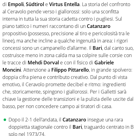
di
Empoli
,
Südtirol
e
Virtus Entella
. La storia del confronto
al Ceravolo pende verso i giallorossi: solo una sconfitta
interna in tutta la sua storia cadetta contro i pugliesi. Sul
piano tattico i numeri raccontano di un
Catanzaro
propositivo (possesso, precisione al tiro e pericolosità tra le
linee), ma anche incline a qualche ingenuità in area: i rigori
concessi sono un campanello d’allarme. Il
Bari
, dal canto suo,
costruisce meno in zona calda ma sa colpire sulle corsie con
le tracce di
Mehdi Dorval
e con il fisico di
Gabriele
Moncini
. Attenzione a
Filippo Pittarello
, in grande spolvero:
doppia cifra piena e contributo creativo. Dal punto di vista
emotivo, il Ceravolo promette decibel e ritmo: ingredienti
che, storicamente, spingono i giallorossi. Per i Galletti sarà
chiave la gestione delle transizioni e la pulizia delle uscite dal
basso, per non concedere campo ai tiratori di casa.
Dopo il 2-1 dell’andata, il
Catanzaro
insegue una rara
doppietta stagionale contro il
Bari
, traguardo centrato in B
solo nel 1973/74.