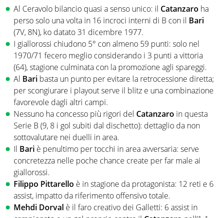
Al Ceravolo bilancio quasi a senso unico: il
Catanzaro
ha
perso solo una volta in 16 incroci interni di B con il
Bari
(7V, 8N), ko datato 31 dicembre 1977.
I giallorossi chiudono 5° con almeno 59 punti: solo nel
1970/71 fecero meglio considerando i 3 punti a vittoria
(64), stagione culminata con la promozione agli spareggi.
Al
Bari
basta un punto per evitare la retrocessione diretta;
per scongiurare i playout serve il blitz e una combinazione
favorevole dagli altri campi.
Nessuno ha concesso più rigori del
Catanzaro
in questa
Serie B (9, 8 i gol subiti dal dischetto): dettaglio da non
sottovalutare nei duelli in area.
Il
Bari
è penultimo per tocchi in area avversaria: serve
concretezza nelle poche chance create per far male ai
giallorossi.
Filippo Pittarello
è in stagione da protagonista: 12 reti e 6
assist, impatto da riferimento offensivo totale.
Mehdi Dorval
è il faro creativo dei Galletti: 6 assist in