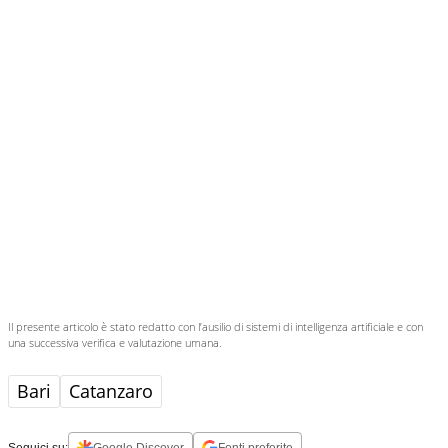
Simone Sozza di Seregno. Assistenti: Monaco-Zanellati; IV:
Mucera; VAR: Gariglio; AVAR: Volpi.
Il presente articolo è stato redatto con l’ausilio di sistemi di intelligenza artificiale e con
una successiva verifica e valutazione umana.
Bari
Catanzaro
Seguici su:
Google Discover
Fonti preferite