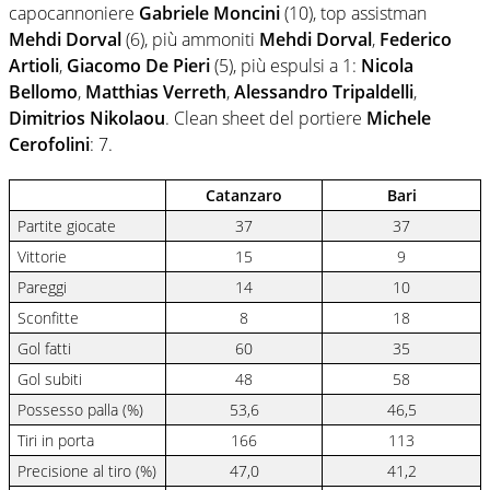
capocannoniere
Gabriele Moncini
(10), top assistman
Mehdi Dorval
(6), più ammoniti
Mehdi Dorval
,
Federico
Artioli
,
Giacomo De Pieri
(5), più espulsi a 1:
Nicola
Bellomo
,
Matthias Verreth
,
Alessandro Tripaldelli
,
Dimitrios Nikolaou
. Clean sheet del portiere
Michele
Cerofolini
: 7.
Catanzaro
Bari
Partite giocate
37
37
Vittorie
15
9
Pareggi
14
10
Sconfitte
8
18
Gol fatti
60
35
Gol subiti
48
58
Possesso palla (%)
53,6
46,5
Tiri in porta
166
113
Precisione al tiro (%)
47,0
41,2