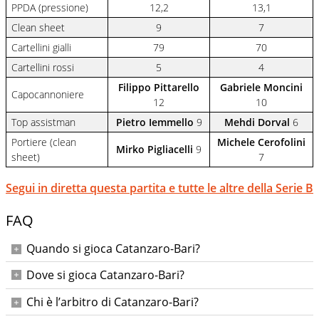
PPDA (pressione)
12,2
13,1
Clean sheet
9
7
Cartellini gialli
79
70
Cartellini rossi
5
4
Filippo Pittarello
Gabriele Moncini
Capocannoniere
12
10
Top assistman
Pietro Iemmello
9
Mehdi Dorval
6
Portiere (clean
Michele Cerofolini
Mirko Pigliacelli
9
sheet)
7
Segui in diretta questa partita e tutte le altre della Serie B
FAQ
Quando si gioca Catanzaro-Bari?
Sabato 9 maggio 2026, calcio d’inizio alle ore 20:30.
Dove si gioca Catanzaro-Bari?
Allo stadio Nicola Ceravolo di Catanzaro.
Chi è l’arbitro di Catanzaro-Bari?