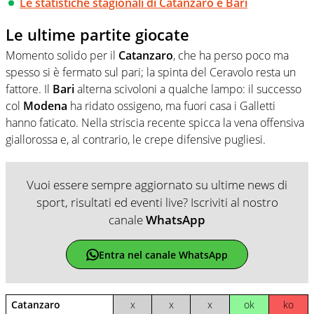
Le statistiche stagionali di Catanzaro e Bari
Le ultime partite giocate
Momento solido per il
Catanzaro
, che ha perso poco ma
spesso si è fermato sul pari; la spinta del Ceravolo resta un
fattore. Il
Bari
alterna scivoloni a qualche lampo: il successo
col
Modena
ha ridato ossigeno, ma fuori casa i Galletti
hanno faticato. Nella striscia recente spicca la vena offensiva
giallorossa e, al contrario, le crepe difensive pugliesi.
Vuoi essere sempre aggiornato su ultime news di
sport, risultati ed eventi live? Iscriviti al nostro
canale
WhatsApp
Entra nel canale WhatsApp
Catanzaro
x
x
x
ok
ko