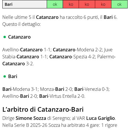
Bari
ok
ko
ko
ko
ok
Nelle ultime 5 il
Catanzaro
ha raccolto 6 punti, il
Bari
6.
Questo il dettaglio:
Catanzaro
Avellino-
Catanzaro
1-1;
Catanzaro
-Modena 2-2; Juve
Stabia-
Catanzaro
1-1;
Catanzaro
-Spezia 4-2; Palermo-
Catanzaro
3-2.
Bari
Bari
-Modena 3-1; Monza-
Bari
2-0;
Bari
-Venezia 0-3;
Avellino-
Bari
2-0;
Bari
-Virtus Entella 2-0.
L’arbitro di Catanzaro-Bari
Dirige
Simone Sozza
di Seregno; al VAR
Luca Gariglio
.
Nella Serie B 2025-26 Sozza ha arbitrato 4 gare: 1 rigore