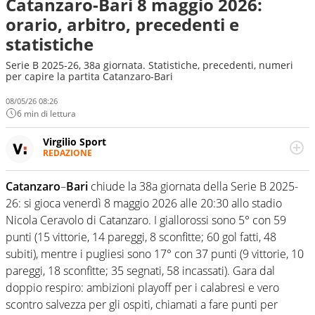
Catanzaro-Bari 8 maggio 2026:
orario, arbitro, precedenti e
statistiche
Serie B 2025-26, 38a giornata. Statistiche, precedenti, numeri
per capire la partita Catanzaro-Bari
08/05/26 08:26
6 min di lettura
Virgilio Sport
REDAZIONE
Da oltre 20 anni informa in modo obiettivo e
appassionato su tutto il mondo dello sport. Calcio,
Catanzaro
–
Bari
chiude la 38a giornata della Serie B 2025-
calciomercato, F1, Motomondiale ma anche tennis,
26: si gioca venerdì 8 maggio 2026 alle 20:30 allo stadio
volley, basket: su Virgilio Sport i tifosi e gli appassionati
sanno che troveranno sempre copertura completa e
Nicola Ceravolo di Catanzaro. I giallorossi sono 5° con 59
zero faziosità. La squadra di Virgilio Sport è formata da
punti (15 vittorie, 14 pareggi, 8 sconfitte; 60 gol fatti, 48
giornalisti ed esperti di sport abili sia nel gioco di
subiti), mentre i pugliesi sono 17° con 37 punti (9 vittorie, 10
rimessa quando intercettano le notizie e le rilanciano
pareggi, 18 sconfitte; 35 segnati, 58 incassati). Gara dal
verso la rete, sia nella costruzione dal basso quando
creano contenuti 100% originali ed esclusivi.
doppio respiro: ambizioni playoff per i calabresi e vero
scontro salvezza per gli ospiti, chiamati a fare punti per