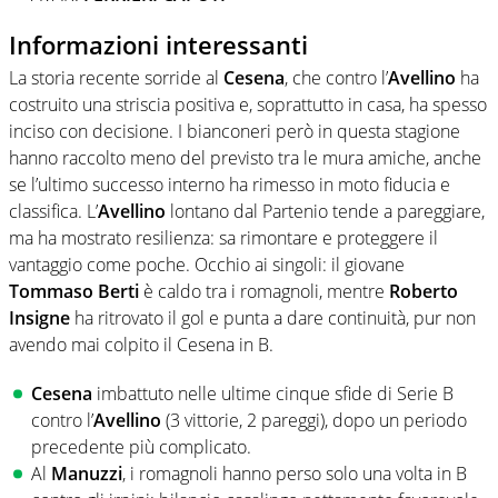
Informazioni interessanti
La storia recente sorride al
Cesena
, che contro l’
Avellino
ha
costruito una striscia positiva e, soprattutto in casa, ha spesso
inciso con decisione. I bianconeri però in questa stagione
hanno raccolto meno del previsto tra le mura amiche, anche
se l’ultimo successo interno ha rimesso in moto fiducia e
classifica. L’
Avellino
lontano dal Partenio tende a pareggiare,
ma ha mostrato resilienza: sa rimontare e proteggere il
vantaggio come poche. Occhio ai singoli: il giovane
Tommaso Berti
è caldo tra i romagnoli, mentre
Roberto
Insigne
ha ritrovato il gol e punta a dare continuità, pur non
avendo mai colpito il Cesena in B.
Cesena
imbattuto nelle ultime cinque sfide di Serie B
contro l’
Avellino
(3 vittorie, 2 pareggi), dopo un periodo
precedente più complicato.
Al
Manuzzi
, i romagnoli hanno perso solo una volta in B