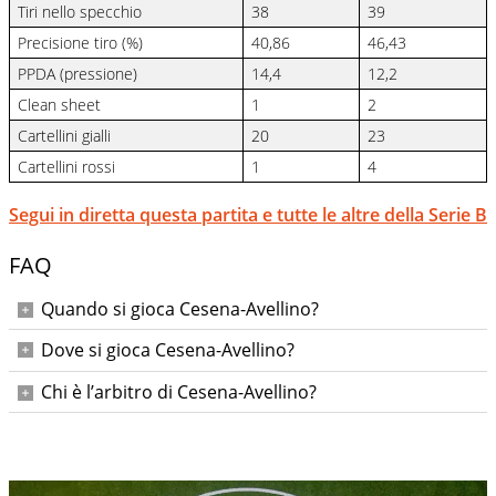
Tiri nello specchio
38
39
Precisione tiro (%)
40,86
46,43
PPDA (pressione)
14,4
12,2
Clean sheet
1
2
Cartellini gialli
20
23
Cartellini rossi
1
4
Segui in diretta questa partita e tutte le altre della Serie B
FAQ
Quando si gioca Cesena-Avellino?
Domenica 9 novembre 2025 alle ore 15:00.
Dove si gioca Cesena-Avellino?
All’Orogel Stadium - Dino Manuzzi di Cesena.
Chi è l’arbitro di Cesena-Avellino?
Fabio Maresca. Assistenti: Palermo e Barone; IV uomo:
Zanotti; VAR: Marini; AVAR: Ferrieri Caputi.