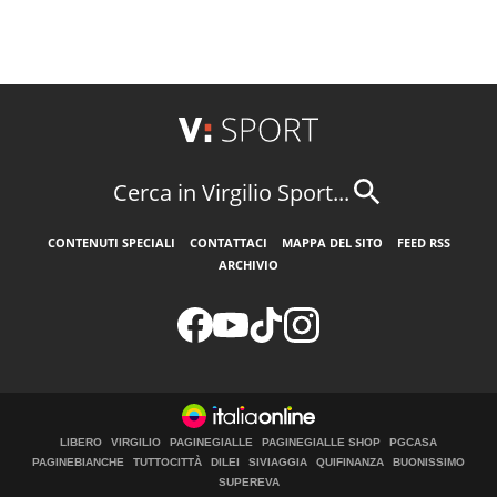
Cerca in Virgilio Sport...
CONTENUTI SPECIALI
CONTATTACI
MAPPA DEL SITO
FEED RSS
ARCHIVIO
LIBERO
VIRGILIO
PAGINEGIALLE
PAGINEGIALLE SHOP
PGCASA
PAGINEBIANCHE
TUTTOCITTÀ
DILEI
SIVIAGGIA
QUIFINANZA
BUONISSIMO
SUPEREVA