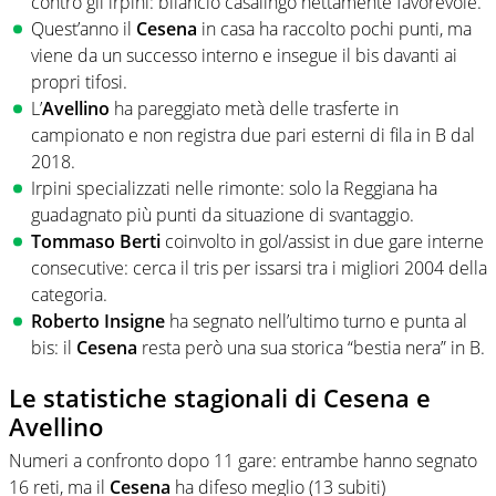
contro gli irpini: bilancio casalingo nettamente favorevole.
Quest’anno il
Cesena
in casa ha raccolto pochi punti, ma
viene da un successo interno e insegue il bis davanti ai
propri tifosi.
L’
Avellino
ha pareggiato metà delle trasferte in
campionato e non registra due pari esterni di fila in B dal
2018.
Irpini specializzati nelle rimonte: solo la Reggiana ha
guadagnato più punti da situazione di svantaggio.
Tommaso Berti
coinvolto in gol/assist in due gare interne
consecutive: cerca il tris per issarsi tra i migliori 2004 della
categoria.
Roberto Insigne
ha segnato nell’ultimo turno e punta al
bis: il
Cesena
resta però una sua storica “bestia nera” in B.
Le statistiche stagionali di Cesena e
Avellino
Numeri a confronto dopo 11 gare: entrambe hanno segnato
16 reti, ma il
Cesena
ha difeso meglio (13 subiti)