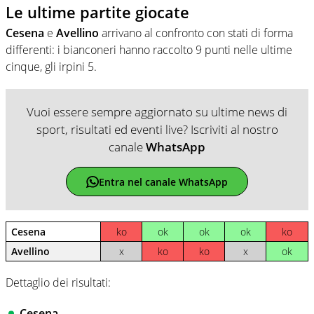
Le ultime partite giocate
Cesena
e
Avellino
arrivano al confronto con stati di forma
differenti: i bianconeri hanno raccolto 9 punti nelle ultime
cinque, gli irpini 5.
Vuoi essere sempre aggiornato su ultime news di
sport, risultati ed eventi live? Iscriviti al nostro
canale
WhatsApp
Entra nel canale WhatsApp
Cesena
ko
ok
ok
ok
ko
Avellino
x
ko
ko
x
ok
Dettaglio dei risultati:
Cesena