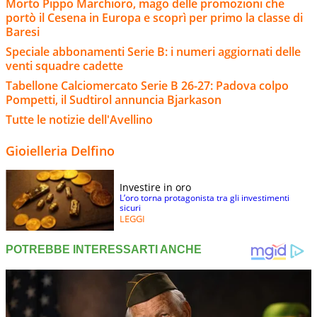
Morto Pippo Marchioro, mago delle promozioni che
portò il Cesena in Europa e scoprì per primo la classe di
Baresi
Speciale abbonamenti Serie B: i numeri aggiornati delle
venti squadre cadette
Tabellone Calciomercato Serie B 26-27: Padova colpo
Pompetti, il Sudtirol annuncia Bjarkason
Tutte le notizie dell'Avellino
Gioielleria Delfino
Investire in oro
L’oro torna protagonista tra gli investimenti
sicuri
LEGGI