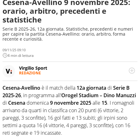
Cesena-Avellino 9 novembre 2025:
orario, arbitro, precedenti e
statistiche
Serie B 2025-26, 12a giornata. Statistiche, precedenti e numeri
per capire la partita Cesena-Avellino: orario, arbitro, forma
recente e curiosità.
09/11/25 09:10
4 min di lettura
Virgilio Sport
REDAZIONE
Da oltre 20 anni informa in modo obiettivo e
appassionato su tutto il mondo dello sport. Calcio,
Cesena-Avellino
è il match della
12a giornata
di
Serie B
calciomercato, F1, Motomondiale ma anche tennis,
2025-26
, in programma all’
Orogel Stadium – Dino Manuzzi
volley, basket: su Virgilio Sport i tifosi e gli appassionati
sanno che troveranno sempre copertura completa e
di
Cesena
domenica
9 novembre 2025
alle
15
. I romagnoli
zero faziosità. La squadra di Virgilio Sport è formata da
arrivano da quarti in classifica con 20 punti (6 vittorie, 2
giornalisti ed esperti di sport abili sia nel gioco di
pareggi, 3 sconfitte), 16 gol fatti e 13 subiti; gli irpini sono
rimessa quando intercettano le notizie e le rilanciano
settimi a quota 16 (4 vittorie, 4 pareggi, 3 sconfitte), con 16
verso la rete, sia nella costruzione dal basso quando
creano contenuti 100% originali ed esclusivi.
reti segnate e 19 incassate.