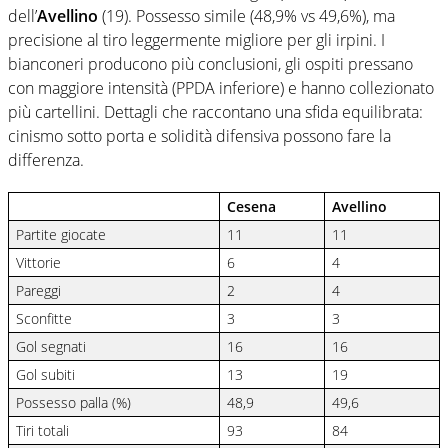
dell’
Avellino
(19). Possesso simile (48,9% vs 49,6%), ma
precisione al tiro leggermente migliore per gli irpini. I
bianconeri producono più conclusioni, gli ospiti pressano
con maggiore intensità (PPDA inferiore) e hanno collezionato
più cartellini. Dettagli che raccontano una sfida equilibrata:
cinismo sotto porta e solidità difensiva possono fare la
differenza.
Cesena
Avellino
Partite giocate
11
11
Vittorie
6
4
Pareggi
2
4
Sconfitte
3
3
Gol segnati
16
16
Gol subiti
13
19
Possesso palla (%)
48,9
49,6
Tiri totali
93
84