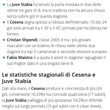
La
Juve Stabia
ha tenuto la porta inviolata in due delle
ultime tre gare di B, ma in trasferta non ha ancora chiuso
senza subire gol in questa stagione.
Il
Cesena
segna spesso a ridosso dell’intervallo: 10 dei 24
gol sono arrivati tra il 30’ e il 45’, primato per incidenza nel
torneo.
Cristian Shpendi
, classe 2003, è tra i più giovani
marcatori con un bottino di rilievo nelle ultime due
stagioni tra top-5 campionati e seconde divisioni europee.
Fabio Maistro
è a quota 4 assist in stagione: eguagliato il
suo miglior dato in una singola Serie B.
Le statistiche stagionali di Cesena e
Juve Stabia
Dati alla mano, il
Cesena
produce e concretizza di più (24
gol, conversione 16,33%) ma concede qualcosina (17 subiti);
la
Juve Stabia
palleggia di più (possesso 54,2%) e difende
meglio sul lungo periodo (19 gol subiti con 6 clean sheet),