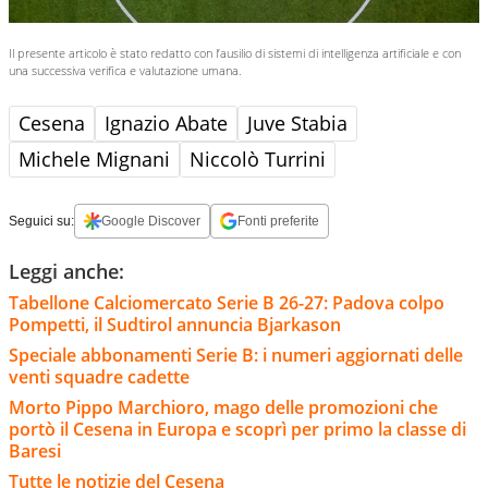
Il presente articolo è stato redatto con l’ausilio di sistemi di intelligenza artificiale e con
una successiva verifica e valutazione umana.
Cesena
Ignazio Abate
Juve Stabia
Michele Mignani
Niccolò Turrini
Seguici su:
Google Discover
Fonti preferite
Leggi anche:
Tabellone Calciomercato Serie B 26-27: Padova colpo
Pompetti, il Sudtirol annuncia Bjarkason
Speciale abbonamenti Serie B: i numeri aggiornati delle
venti squadre cadette
Morto Pippo Marchioro, mago delle promozioni che
portò il Cesena in Europa e scoprì per primo la classe di
Baresi
Tutte le notizie del Cesena