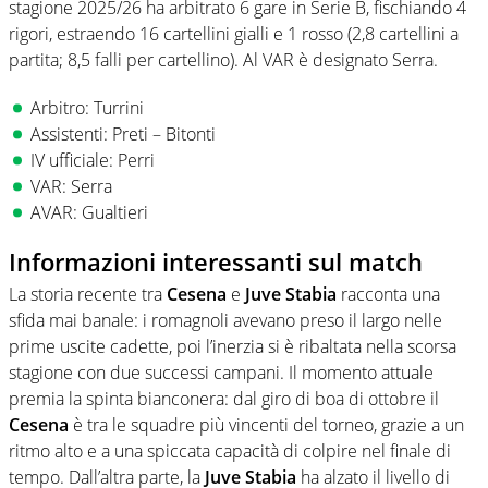
stagione 2025/26 ha arbitrato 6 gare in Serie B, fischiando 4
rigori, estraendo 16 cartellini gialli e 1 rosso (2,8 cartellini a
partita; 8,5 falli per cartellino). Al VAR è designato Serra.
Arbitro: Turrini
Assistenti: Preti – Bitonti
IV ufficiale: Perri
VAR: Serra
AVAR: Gualtieri
Informazioni interessanti sul match
La storia recente tra
Cesena
e
Juve Stabia
racconta una
sfida mai banale: i romagnoli avevano preso il largo nelle
prime uscite cadette, poi l’inerzia si è ribaltata nella scorsa
stagione con due successi campani. Il momento attuale
premia la spinta bianconera: dal giro di boa di ottobre il
Cesena
è tra le squadre più vincenti del torneo, grazie a un
ritmo alto e a una spiccata capacità di colpire nel finale di
tempo. Dall’altra parte, la
Juve Stabia
ha alzato il livello di