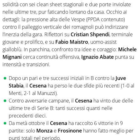
solidità con sei clean sheet stagionali e due porte inviolate
nelle ultime tre, pur faticando lontano da casa. Occhio ai
dettagli: la pressione alta delle Vespe (PPDA contenuto)
contro il palleggio verticale dei romagnoli può indirizzare
l’inerzia della gara. Riflettori su
Cristian Shpendi
, terminale
giovane e prolifico, e su
Fabio Maistro
, uomo-assist
gialloblù. In panchina, confronto tra idee e coraggio:
Michele
Mignani
cerca continuità offensiva,
Ignazio Abate
punta su
intensità e transizioni.
Dopo un pari e tre successi iniziali in B contro la
Juve
Stabia
, il
Cesena
ha perso le due sfide più recenti (1-0 al
Menti, 2-1 al Manuzzi).
Contro avversarie campane, il
Cesena
ha vinto due delle
ultime tre di Serie B: tanti successi quanti nelle
precedenti dieci.
Da metà ottobre il
Cesena
ha raccolto 6 vittorie in 9
partite: solo
Monza
e
Frosinone
hanno fatto meglio per
punti totali nel periodo.