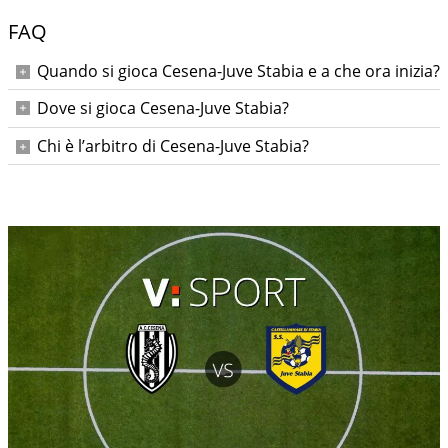
FAQ
Quando si gioca Cesena-Juve Stabia e a che ora inizia?
Sabato 20 dicembre 2025 alle ore 15:00.
Dove si gioca Cesena-Juve Stabia?
All’Orogel Stadium - Dino Manuzzi di Cesena.
Chi è l’arbitro di Cesena-Juve Stabia?
Niccolò Turrini. Assistenti: Preti e Bitonti; IV ufficiale: Perri;
VAR: Serra; AVAR: Gualtieri.