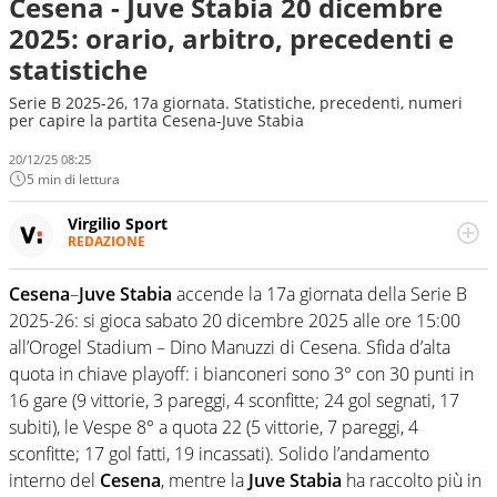
Cesena - Juve Stabia 20 dicembre
2025: orario, arbitro, precedenti e
statistiche
Serie B 2025-26, 17a giornata. Statistiche, precedenti, numeri
per capire la partita Cesena-Juve Stabia
20/12/25 08:25
5 min di lettura
Virgilio Sport
REDAZIONE
Da oltre 20 anni informa in modo obiettivo e
appassionato su tutto il mondo dello sport. Calcio,
Cesena
–
Juve Stabia
accende la 17a giornata della Serie B
calciomercato, F1, Motomondiale ma anche tennis,
2025-26: si gioca sabato 20 dicembre 2025 alle ore 15:00
volley, basket: su Virgilio Sport i tifosi e gli appassionati
sanno che troveranno sempre copertura completa e
all’Orogel Stadium – Dino Manuzzi di Cesena. Sfida d’alta
zero faziosità. La squadra di Virgilio Sport è formata da
quota in chiave playoff: i bianconeri sono 3° con 30 punti in
giornalisti ed esperti di sport abili sia nel gioco di
16 gare (9 vittorie, 3 pareggi, 4 sconfitte; 24 gol segnati, 17
rimessa quando intercettano le notizie e le rilanciano
subiti), le Vespe 8° a quota 22 (5 vittorie, 7 pareggi, 4
verso la rete, sia nella costruzione dal basso quando
creano contenuti 100% originali ed esclusivi.
sconfitte; 17 gol fatti, 19 incassati). Solido l’andamento
interno del
Cesena
, mentre la
Juve Stabia
ha raccolto più in