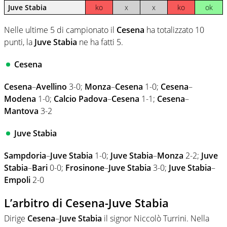
Juve Stabia
ko
x
x
ko
ok
Nelle ultime 5 di campionato il
Cesena
ha totalizzato 10
punti, la
Juve Stabia
ne ha fatti 5.
Cesena
Cesena
–
Avellino
3-0;
Monza
–
Cesena
1-0;
Cesena
–
Modena
1-0;
Calcio Padova
–
Cesena
1-1;
Cesena
–
Mantova
3-2
Juve Stabia
Sampdoria
–
Juve Stabia
1-0;
Juve Stabia
–
Monza
2-2;
Juve
Stabia
–
Bari
0-0;
Frosinone
–
Juve Stabia
3-0;
Juve Stabia
–
Empoli
2-0
L’arbitro di Cesena-Juve Stabia
Dirige
Cesena
–
Juve Stabia
il signor Niccolò Turrini. Nella