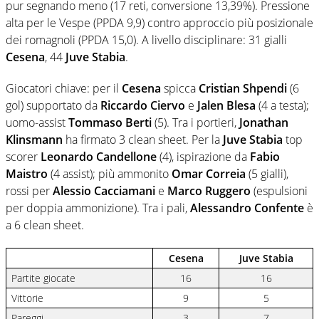
pur segnando meno (17 reti, conversione 13,39%). Pressione
alta per le Vespe (PPDA 9,9) contro approccio più posizionale
dei romagnoli (PPDA 15,0). A livello disciplinare: 31 gialli
Cesena
, 44
Juve Stabia
.
Giocatori chiave: per il
Cesena
spicca
Cristian Shpendi
(6
gol) supportato da
Riccardo Ciervo
e
Jalen Blesa
(4 a testa);
uomo-assist
Tommaso Berti
(5). Tra i portieri,
Jonathan
Klinsmann
ha firmato 3 clean sheet. Per la
Juve Stabia
top
scorer
Leonardo Candellone
(4), ispirazione da
Fabio
Maistro
(4 assist); più ammonito
Omar Correia
(5 gialli),
rossi per
Alessio Cacciamani
e
Marco Ruggero
(espulsioni
per doppia ammonizione). Tra i pali,
Alessandro Confente
è
a 6 clean sheet.
Cesena
Juve Stabia
Partite giocate
16
16
Vittorie
9
5
Pareggi
3
7