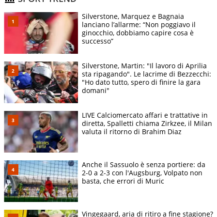
Silverstone, Marquez e Bagnaia
lanciano l’allarme: “Non poggiavo il
ginocchio, dobbiamo capire cosa è
successo”
Silverstone, Martin: "Il lavoro di Aprilia
sta ripagando". Le lacrime di Bezzecchi:
"Ho dato tutto, spero di finire la gara
domani"
LIVE Calciomercato affari e trattative in
diretta, Spalletti chiama Zirkzee, il Milan
valuta il ritorno di Brahim Diaz
Anche il Sassuolo è senza portiere: da
2-0 a 2-3 con l'Augsburg, Volpato non
basta, che errori di Muric
Vingegaard, aria di ritiro a fine stagione?