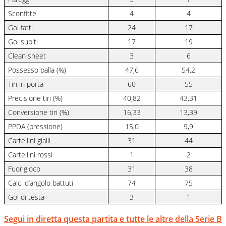
Sconfitte
4
4
Gol fatti
24
17
Gol subiti
17
19
Clean sheet
3
6
Possesso palla (%)
47,6
54,2
Tiri in porta
60
55
Precisione tiri (%)
40,82
43,31
Conversione tiri (%)
16,33
13,39
PPDA (pressione)
15,0
9,9
Cartellini gialli
31
44
Cartellini rossi
1
2
Fuorigioco
31
38
Calci d’angolo battuti
74
75
Gol di testa
3
1
Segui in diretta questa partita e tutte le altre della Serie B