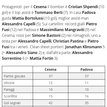
Protagonisti: per il
Cesena
il bomber è
Cristian Shpendi
(10
gol) e il top assist è
Tommaso Berti
(7). In casa
Padova
guida
Mattia Bortolussi
(10 gol), miglior assist-man
Alessandro Capelli
(5). Sui cartellini: record gialli
Pietro
Fusi
(12) nel Padova e
Massimiliano Mangraviti
(9) nel
Cesena; rossi per
Simone Bastoni
(2) nei romagnoli, uno a
testa per
Alessandro Capelli
,
Christian Pastina
e
Pietro
Fusi
tra i veneti. Clean sheet portieri:
Jonathan Klinsmann
5
(+
Alessandro Siano
2) e, dall’altra parte,
Alessandro
Sorrentino
6 (+
Mattia Fortin
3).
Cesena
Padova
Partite giocate
37
37
Vittorie
12
11
Pareggi
10
10
Sconfitte
15
16
Gol segnati
42
35