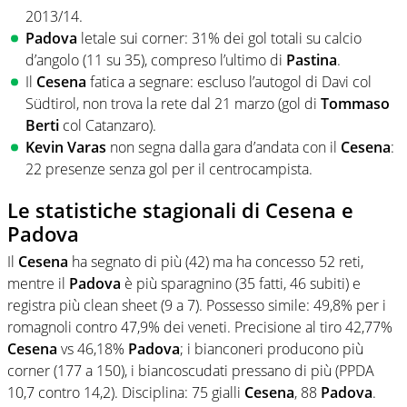
2013/14.
Padova
letale sui corner: 31% dei gol totali su calcio
d’angolo (11 su 35), compreso l’ultimo di
Pastina
.
Il
Cesena
fatica a segnare: escluso l’autogol di Davi col
Südtirol, non trova la rete dal 21 marzo (gol di
Tommaso
Berti
col Catanzaro).
Kevin Varas
non segna dalla gara d’andata con il
Cesena
:
22 presenze senza gol per il centrocampista.
Le statistiche stagionali di Cesena e
Padova
Il
Cesena
ha segnato di più (42) ma ha concesso 52 reti,
mentre il
Padova
è più sparagnino (35 fatti, 46 subiti) e
registra più clean sheet (9 a 7). Possesso simile: 49,8% per i
romagnoli contro 47,9% dei veneti. Precisione al tiro 42,77%
Cesena
vs 46,18%
Padova
; i bianconeri producono più
corner (177 a 150), i biancoscudati pressano di più (PPDA
10,7 contro 14,2). Disciplina: 75 gialli
Cesena
, 88
Padova
.