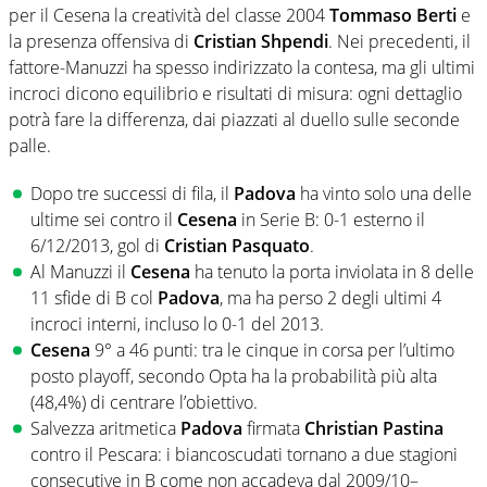
per il Cesena la creatività del classe 2004
Tommaso Berti
e
la presenza offensiva di
Cristian Shpendi
. Nei precedenti, il
fattore-Manuzzi ha spesso indirizzato la contesa, ma gli ultimi
incroci dicono equilibrio e risultati di misura: ogni dettaglio
potrà fare la differenza, dai piazzati al duello sulle seconde
palle.
Dopo tre successi di fila, il
Padova
ha vinto solo una delle
ultime sei contro il
Cesena
in Serie B: 0-1 esterno il
6/12/2013, gol di
Cristian Pasquato
.
Al Manuzzi il
Cesena
ha tenuto la porta inviolata in 8 delle
11 sfide di B col
Padova
, ma ha perso 2 degli ultimi 4
incroci interni, incluso lo 0-1 del 2013.
Cesena
9° a 46 punti: tra le cinque in corsa per l’ultimo
posto playoff, secondo Opta ha la probabilità più alta
(48,4%) di centrare l’obiettivo.
Salvezza aritmetica
Padova
firmata
Christian Pastina
contro il Pescara: i biancoscudati tornano a due stagioni
consecutive in B come non accadeva dal 2009/10–