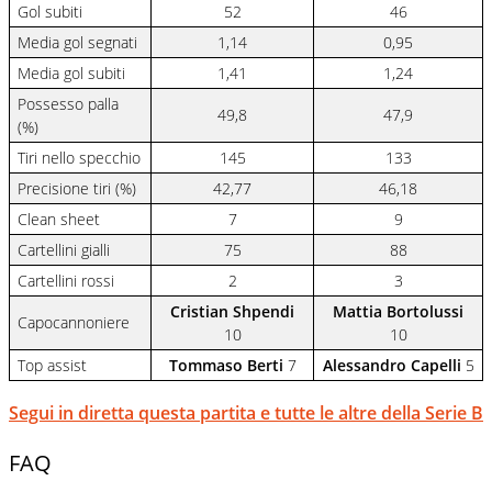
Gol subiti
52
46
Media gol segnati
1,14
0,95
Media gol subiti
1,41
1,24
Possesso palla
49,8
47,9
(%)
Tiri nello specchio
145
133
Precisione tiri (%)
42,77
46,18
Clean sheet
7
9
Cartellini gialli
75
88
Cartellini rossi
2
3
Cristian Shpendi
Mattia Bortolussi
Capocannoniere
10
10
Top assist
Tommaso Berti
7
Alessandro Capelli
5
Segui in diretta questa partita e tutte le altre della Serie B
FAQ