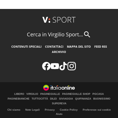
Cerca in Virgilio Sport...
CONTENUTI SPECIALI
CONTATTACI
MAPPA DEL SITO
FEED RSS
ARCHIVIO
LIBERO
VIRGILIO
PAGINEGIALLE
PAGINEGIALLE SHOP
PGCASA
PAGINEBIANCHE
TUTTOCITTÀ
DILEI
SIVIAGGIA
QUIFINANZA
BUONISSIMO
SUPEREVA
Chi siamo
Note Legali
Privacy
Cookie Policy
Preferenze sui cookie
Aiuto