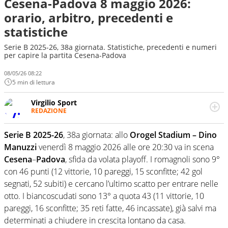
Cesena-Padova 8 maggio 2026:
orario, arbitro, precedenti e
statistiche
Serie B 2025-26, 38a giornata. Statistiche, precedenti e numeri
per capire la partita Cesena-Padova
08/05/26 08:22
5 min di lettura
Virgilio Sport
REDAZIONE
Da oltre 20 anni informa in modo obiettivo e
appassionato su tutto il mondo dello sport. Calcio,
Serie B 2025-26
, 38a giornata: allo
Orogel Stadium – Dino
calciomercato, F1, Motomondiale ma anche tennis,
Manuzzi
venerdì 8 maggio 2026 alle ore 20:30 va in scena
volley, basket: su Virgilio Sport i tifosi e gli appassionati
sanno che troveranno sempre copertura completa e
Cesena
–
Padova
, sfida da volata playoff. I romagnoli sono 9°
zero faziosità. La squadra di Virgilio Sport è formata da
con 46 punti (12 vittorie, 10 pareggi, 15 sconfitte; 42 gol
giornalisti ed esperti di sport abili sia nel gioco di
segnati, 52 subiti) e cercano l’ultimo scatto per entrare nelle
rimessa quando intercettano le notizie e le rilanciano
otto. I biancoscudati sono 13° a quota 43 (11 vittorie, 10
verso la rete, sia nella costruzione dal basso quando
creano contenuti 100% originali ed esclusivi.
pareggi, 16 sconfitte; 35 reti fatte, 46 incassate), già salvi ma
determinati a chiudere in crescita lontano da casa.