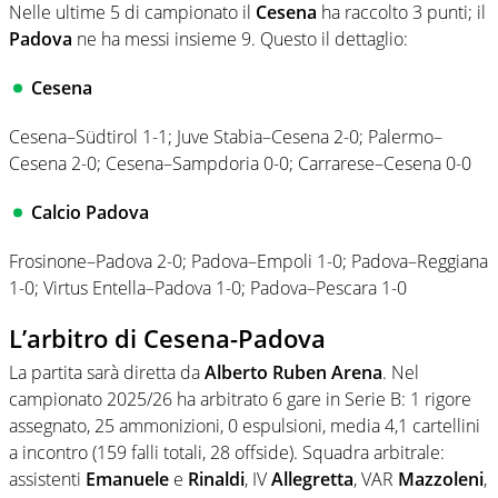
Nelle ultime 5 di campionato il
Cesena
ha raccolto 3 punti; il
Padova
ne ha messi insieme 9. Questo il dettaglio:
Cesena
Cesena–Südtirol 1-1; Juve Stabia–Cesena 2-0; Palermo–
Cesena 2-0; Cesena–Sampdoria 0-0; Carrarese–Cesena 0-0
Calcio Padova
Frosinone–Padova 2-0; Padova–Empoli 1-0; Padova–Reggiana
1-0; Virtus Entella–Padova 1-0; Padova–Pescara 1-0
L’arbitro di Cesena-Padova
La partita sarà diretta da
Alberto Ruben Arena
. Nel
campionato 2025/26 ha arbitrato 6 gare in Serie B: 1 rigore
assegnato, 25 ammonizioni, 0 espulsioni, media 4,1 cartellini
a incontro (159 falli totali, 28 offside). Squadra arbitrale:
assistenti
Emanuele
e
Rinaldi
, IV
Allegretta
, VAR
Mazzoleni
,