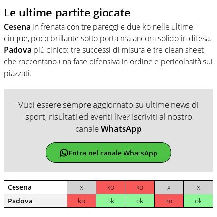
Le ultime partite giocate
Cesena
in frenata con tre pareggi e due ko nelle ultime
cinque, poco brillante sotto porta ma ancora solido in difesa.
Padova
più cinico: tre successi di misura e tre clean sheet
che raccontano una fase difensiva in ordine e pericolosità sui
piazzati.
Vuoi essere sempre aggiornato su ultime news di
sport, risultati ed eventi live? Iscriviti al nostro
canale
WhatsApp
Entra nel canale WhatsApp
Cesena
x
ko
ko
x
x
Padova
ko
ok
ok
ko
ok