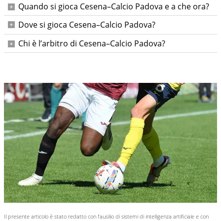
Quando si gioca Cesena–Calcio Padova e a che ora?
Sabato 9 maggio 2026 alle ore 20:30 (38a giornata di Serie
Dove si gioca Cesena–Calcio Padova?
B).
All’Orogel Stadium – Dino Manuzzi di Cesena.
Chi è l’arbitro di Cesena–Calcio Padova?
Alberto Ruben Arena; assistenti Emanuele e Rinaldi; IV
Allegretta; VAR Mazzoleni; AVAR Monaldi.
Il presente articolo è stato redatto con l’ausilio di sistemi di intelligenza artificiale e con