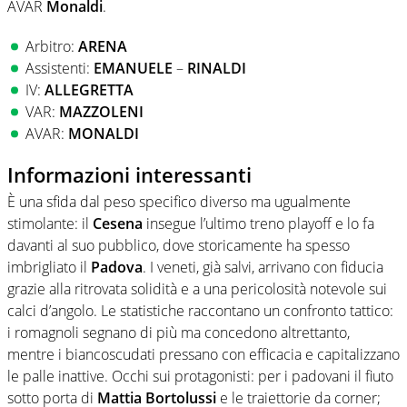
AVAR
Monaldi
.
Arbitro:
ARENA
Assistenti:
EMANUELE
–
RINALDI
IV:
ALLEGRETTA
VAR:
MAZZOLENI
AVAR:
MONALDI
Informazioni interessanti
È una sfida dal peso specifico diverso ma ugualmente
stimolante: il
Cesena
insegue l’ultimo treno playoff e lo fa
davanti al suo pubblico, dove storicamente ha spesso
imbrigliato il
Padova
. I veneti, già salvi, arrivano con fiducia
grazie alla ritrovata solidità e a una pericolosità notevole sui
calci d’angolo. Le statistiche raccontano un confronto tattico:
i romagnoli segnano di più ma concedono altrettanto,
mentre i biancoscudati pressano con efficacia e capitalizzano
le palle inattive. Occhi sui protagonisti: per i padovani il fiuto
sotto porta di
Mattia Bortolussi
e le traiettorie da corner;