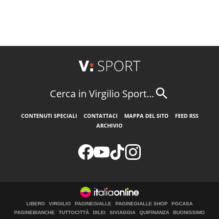
Cerca in Virgilio Sport...
CONTENUTI SPECIALI
CONTATTACI
MAPPA DEL SITO
FEED RSS
ARCHIVIO
LIBERO
VIRGILIO
PAGINEGIALLE
PAGINEGIALLE SHOP
PGCASA
PAGINEBIANCHE
TUTTOCITTÀ
DILEI
SIVIAGGIA
QUIFINANZA
BUONISSIMO