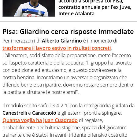
accordo a sorpresa col Pisa,
contratto annuale per l'ex Juve,
Inter e Atalanta
Pisa: Gilardino cerca risposte immediate
Per i nerazzurri di
Alberto Gilardino
è il momento di
trasformare il lavoro estivo in risultati concreti
.
L’allenatore, soddisfatto della preparazione, mette l’accento
sull’aspetto caratteriale della squadra: “Il gruppo ha lavorato
con dedizione ed entusiasmo, e questo dovrà essere la
nostra benzina. Incontriamo un avversario organizzato che
difende bene e sa ripartire, dovremo restare sempre dentro
la partita e sfruttare le nostre armi”.
Il modulo scelto sarà il 3-4-2-1, con la retroguardia guidata da
Canestrelli
e
Caracciolo
e gli esterni pronti a spingere.
Quanta voglia ha Juan Cuadrado
di regalare,
probabilmente per l’ultima stagione, sprazzi del giocatore
trainante che è stato? In avanti tridente offensivo costruito