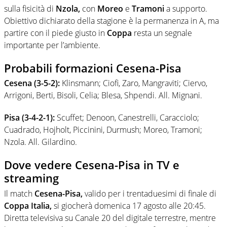
sulla fisicità di
Nzola,
con
Moreo
e
Tramoni
a supporto.
Obiettivo dichiarato della stagione è la permanenza in A, ma
partire con il piede giusto in
Coppa
resta un segnale
importante per l’ambiente.
Probabili formazioni Cesena-Pisa
Cesena (3-5-2):
Klinsmann; Ciofi, Zaro, Mangraviti; Ciervo,
Arrigoni, Berti, Bisoli, Celia; Blesa, Shpendi. All. Mignani.
Pisa (3-4-2-1):
Scuffet; Denoon, Canestrelli, Caracciolo;
Cuadrado, Hojholt, Piccinini, Durmush; Moreo, Tramoni;
Nzola. All. Gilardino.
Dove vedere Cesena-Pisa in TV e
streaming
Il match
Cesena-Pisa,
valido per i trentaduesimi di finale di
Coppa Italia,
si giocherà domenica 17 agosto alle 20:45.
Diretta televisiva su Canale 20 del digitale terrestre, mentre