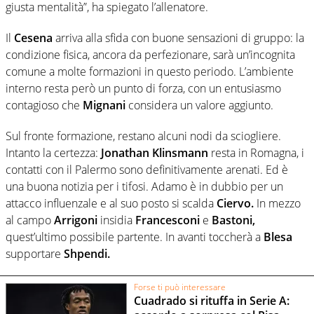
giusta mentalità”, ha spiegato l’allenatore.
Il
Cesena
arriva alla sfida con buone sensazioni di gruppo: la
condizione fisica, ancora da perfezionare, sarà un’incognita
comune a molte formazioni in questo periodo. L’ambiente
interno resta però un punto di forza, con un entusiasmo
contagioso che
Mignani
considera un valore aggiunto.
Sul fronte formazione, restano alcuni nodi da sciogliere.
Intanto la certezza:
Jonathan Klinsmann
resta in Romagna, i
contatti con il Palermo sono definitivamente arenati. Ed è
una buona notizia per i tifosi. Adamo è in dubbio per un
attacco influenzale e al suo posto si scalda
Ciervo.
In mezzo
al campo
Arrigoni
insidia
Francesconi
e
Bastoni,
quest’ultimo possibile partente. In avanti toccherà a
Blesa
supportare
Shpendi.
Forse ti può interessare
Cuadrado si rituffa in Serie A: