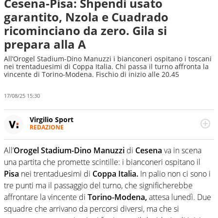
Cesena-Pisa: Shpendi usato
garantito, Nzola e Cuadrado
ricominciano da zero. Gila si
prepara alla A
All’Orogel Stadium-Dino Manuzzi i bianconeri ospitano i toscani
nei trentaduesimi di Coppa Italia. Chi passa il turno affronta la
vincente di Torino-Modena. Fischio di inizio alle 20.45
17/08/25 15:30
Virgilio Sport
REDAZIONE
Da oltre 20 anni informa in modo obiettivo e
appassionato su tutto il mondo dello sport. Calcio,
All’
Orogel Stadium-Dino Manuzzi
di
Cesena
va in scena
calciomercato, F1, Motomondiale ma anche tennis,
una partita che promette scintille: i bianconeri ospitano il
volley, basket: su Virgilio Sport i tifosi e gli appassionati
sanno che troveranno sempre copertura completa e
Pisa
nei trentaduesimi di
Coppa Italia.
In palio non ci sono i
zero faziosità. La squadra di Virgilio Sport è formata da
tre punti ma il passaggio del turno, che significherebbe
giornalisti ed esperti di sport abili sia nel gioco di
affrontare la vincente di
Torino-Modena,
attesa lunedì. Due
rimessa quando intercettano le notizie e le rilanciano
squadre che arrivano da percorsi diversi, ma che si
verso la rete, sia nella costruzione dal basso quando