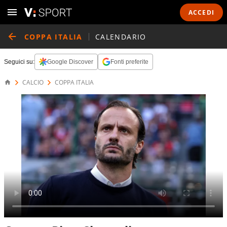
ACCEDI
COPPA ITALIA
CALENDARIO
Seguici su:
Google Discover
Fonti preferite
CALCIO
COPPA ITALIA