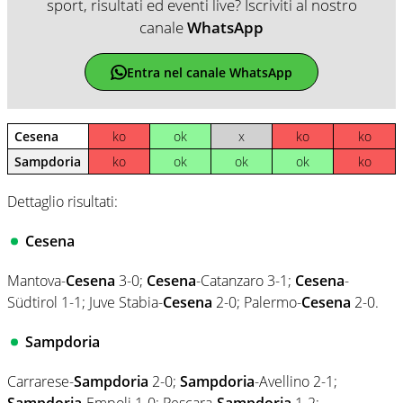
sport, risultati ed eventi live? Iscriviti al nostro
canale
WhatsApp
Entra nel canale WhatsApp
Cesena
ko
ok
x
ko
ko
Sampdoria
ko
ok
ok
ok
ko
Dettaglio risultati:
Cesena
Mantova-
Cesena
3-0;
Cesena
-Catanzaro 3-1;
Cesena
-
Südtirol 1-1; Juve Stabia-
Cesena
2-0; Palermo-
Cesena
2-0.
Sampdoria
Carrarese-
Sampdoria
2-0;
Sampdoria
-Avellino 2-1;