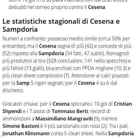
debuttò nel torneo proprio contro il
Cesena
.
Le statistiche stagionali di Cesena e
Sampdoria
Numeri a confronto: possesso medio simile (circa 50% per
entrambe), ma il
Cesena
segna di più (42) e concede di più
(52) rispetto alla
Sampdoria
(34 fatti, 47 subiti). Romagnoli
più produttivi al tiro (328 conclusioni, 141 nello specchio) e
più fallosi (73 gialli), blucerchiati con PPDA migliore (10.3) e
più clean sheet complessivi (7). Attenzione ai calci piazzati:
per la
Samp
5 rigori segnati; per il
Cesena
4 su 6 dal
dischetto.
Giocatori chiave: per il
Cesena
spiccano i 10 gol di
Cristian
Shpendi
e i 7 assist di
Tommaso Berti
; record di
ammonizioni a
Massimiliano Mangraviti
(9), mentre
Simone Bastoni
è il più sanzionato con rossi (2). Tra i pali,
Jonathan Klinsmann
conta 5 clean sheet. Nella
Sampdoria