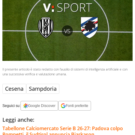
Il presente articolo è stato redatto con l’ausilio di sistemi di intelligenza artificiale e con
una successiva verifica e valutazione umana.
Cesena
Sampdoria
Seguici su:
Google Discover
Fonti preferite
Leggi anche:
Tabellone Calciomercato Serie B 26-27: Padova colpo
Pompetti, il Sudtirol annuncia Bjarkason