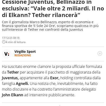
Cessione Juventus, Bellinazzo in
esclusiva: “Vale oltre 2 miliardi. Il no
di Elkann? Tether rilancerà”
Con il giornalista Marco Bellinazzo, esperto di economia e
finanza sportiva de ‘Il Sole 24 Ore’, scopriamo qualcosa in più
sull'interesse di Tether nei confronti della Juventus
17/12/25 08:18
4 min di lettura
Virgilio Sport
REDAZIONE
Da oltre 20 anni informa in modo obiettivo e
appassionato su tutto il mondo dello sport. Calcio,
Ha suscitato enorme clamore la proposta ufficiale formulata
calciomercato, F1, Motomondiale ma anche tennis,
da
Tether
per acquistare il pacchetto di maggioranza della
volley, basket: su Virgilio Sport i tifosi e gli appassionati
sanno che troveranno sempre copertura completa e
Juventus,
appartenente alla
Exor,
holding controllata dalla
zero faziosità. La squadra di Virgilio Sport è formata da
famiglia
Agnelli.
Una notizia che, inevitabilmente, ha fatto
giornalisti ed esperti di sport abili sia nel gioco di
molto discutere e ha costretto l’amministratore delegato
rimessa quando intercettano le notizie e le rilanciano
John Elkann
ad intervenire pubblicamente.
verso la rete, sia nella costruzione dal basso quando
creano contenuti 100% originali ed esclusivi.