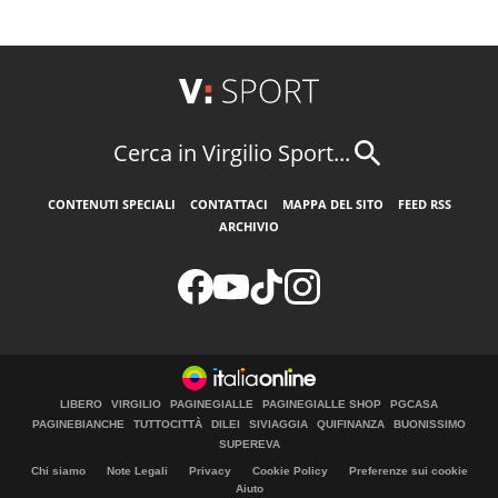
Cerca in Virgilio Sport...
CONTENUTI SPECIALI
CONTATTACI
MAPPA DEL SITO
FEED RSS
ARCHIVIO
LIBERO
VIRGILIO
PAGINEGIALLE
PAGINEGIALLE SHOP
PGCASA
PAGINEBIANCHE
TUTTOCITTÀ
DILEI
SIVIAGGIA
QUIFINANZA
BUONISSIMO
SUPEREVA
Chi siamo
Note Legali
Privacy
Cookie Policy
Preferenze sui cookie
Aiuto