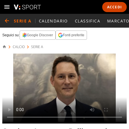
ACCEDI
SERIE A
CALENDARIO
CLASSIFICA
MARCATO
Seguici su:
Google Discover
Fonti preferite
CALCIO
SERIE A