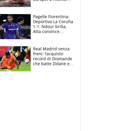
allenamenti fermi,
cosa succede
adesso
Pagelle Fiorentina-
Deportivo La Coruña
1-1: Ndour brilla,
Atta convince.
Pongracic rovina
tutto nel finale
Real Madrid senza
freni: l’acquisto
record di Diomande
che batte Zidane e
Ronaldo. Vinicius
rinnova: le cifre