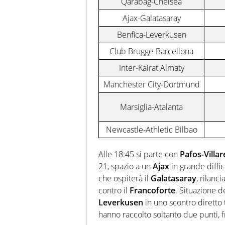
Qarabag-Chelsea
Ajax-Galatasaray
Benfica-Leverkusen
Club Brugge-Barcellona
Inter-Kairat Almaty
Manchester City-Dortmund
Marsiglia-Atalanta
Newcastle-Athletic Bilbao
Alle 18:45 si parte con
Pafos-Villar
21, spazio a un
Ajax
in grande diffic
che ospiterà il
Galatasaray
, rilanc
contro il
Francoforte
. Situazione d
Leverkusen
in uno scontro diretto t
hanno raccolto soltanto due punti, fr