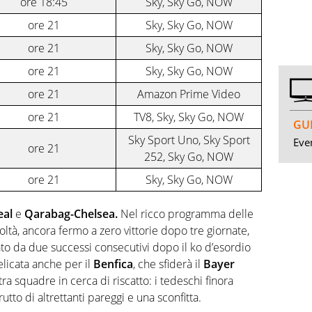
ore 18:45
Sky, Sky Go, NOW
ore 21
Sky, Sky Go, NOW
ore 21
Sky, Sky Go, NOW
ore 21
Sky, Sky Go, NOW
ore 21
Amazon Prime Video
ore 21
TV8, Sky, Sky Go, NOW
GUI
Sky Sport Uno, Sky Sport
Even
ore 21
252, Sky Go, NOW
ore 21
Sky, Sky Go, NOW
eal
e
Qarabag-Chelsea.
Nel ricco programma delle
oltà, ancora fermo a zero vittorie dopo tre giornate,
iato da due successi consecutivi dopo il ko d’esordio
elicata anche per il
Benfica
, che sfiderà il
Bayer
ra squadre in cerca di riscatto: i tedeschi finora
utto di altrettanti pareggi e una sconfitta.