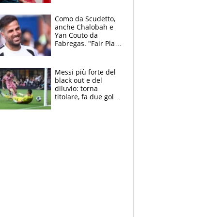
da risolvere
Como da Scudetto,
anche Chalobah e
Yan Couto da
Fabregas. "Fair Play
Finanziario?
Pagheremo la
multa"
Messi più forte del
black out e del
diluvio: torna
titolare, fa due gol e
un assist e trascina
l'Inter Miami, altro
che ritiro