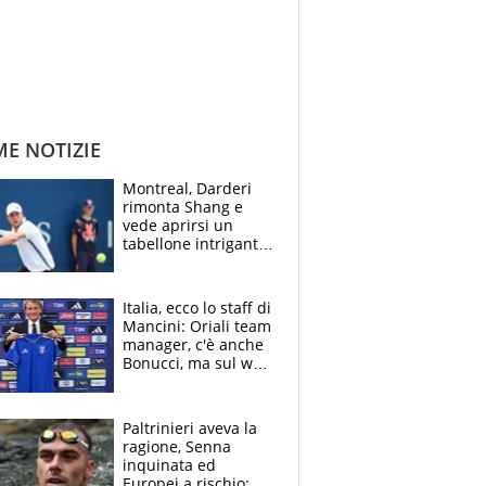
ME NOTIZIE
Montreal, Darderi
rimonta Shang e
vede aprirsi un
tabellone intrigante:
"Penso solo a
Borges, ma sono
felice del mio livello"
Italia, ecco lo staff di
Mancini: Oriali team
manager, c'è anche
Bonucci, ma sul web
infuria la polemica
Paltrinieri aveva la
ragione, Senna
inquinata ed
Europei a rischio: