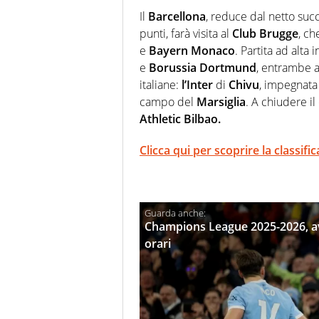
Il
Barcellona
, reduce dal netto su
punti, farà visita al
Club
Brugge
, ch
e
Bayern
Monaco
. Partita ad alta 
e
Borussia
Dortmund
, entrambe a
italiane:
l’Inter
di
Chivu
, impegnata
campo del
Marsiglia
. A chiudere il
Athletic Bilbao.
Clicca qui per scoprire la classific
Champions League 2025-2026, avv
orari