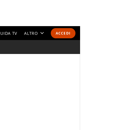
UIDA TV
ALTRO
ACCEDI
CALENDARI E CLASSIFICHE
ALTRI SPORT
MONDIALI 2026
OLIMPIADI
GOSSIP
LIFESTYLE