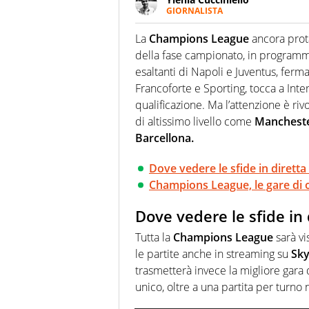
GIORNALISTA
Appassionatissima di tutto lo s
sguardo sull'extra campo, dove
La
Champions
League
ancora prota
riesce a restituire
della fase campionato, in program
esaltanti di Napoli e Juventus, ferm
Francoforte e Sporting, tocca a Inter
qualificazione. Ma l’attenzione è riv
di altissimo livello come
Mancheste
Barcellona.
Dove vedere le sfide in diretta
Champions League, le gare di 
Dove vedere le sfide in 
Tutta la
Champions League
sarà vi
le partite anche in streaming su
Sk
trasmetterà invece la migliore gara 
unico, oltre a una partita per turno 