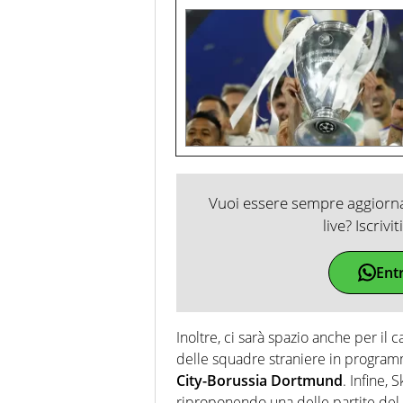
Vuoi essere sempre aggiornat
live? Iscrivi
Ent
Inoltre, ci sarà spazio anche per il c
delle squadre straniere in program
City-Borussia Dortmund
. Infine, 
riproponendo una delle partite del 