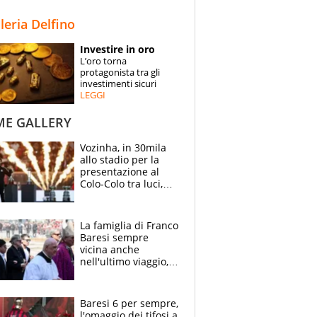
STORIE
lleria Delfino
SPECIALI
Investire in oro
L’oro torna
ESPERTI
protagonista tra gli
investimenti sicuri
LEGGI
CONTATTI
ME GALLERY
Vozinha, in 30mila
allo stadio per la
presentazione al
Colo-Colo tra luci,
spettacolo, elicotteri
e paracadutisti
La famiglia di Franco
Baresi sempre
vicina anche
nell'ultimo viaggio,
la moglie Maura, i
figli e i suoi cari
circondati
Baresi 6 per sempre,
dall'affetto dei tifosi
l'omaggio dei tifosi a