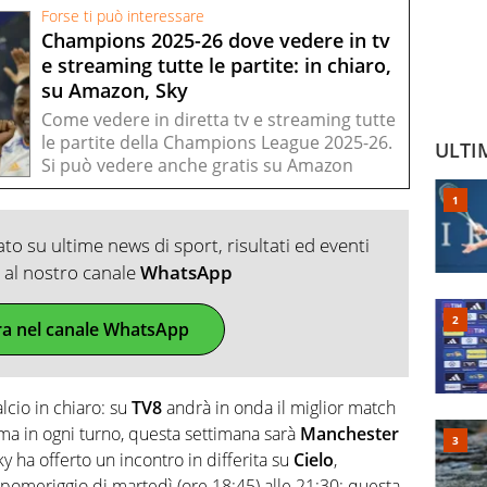
Forse ti può interessare
Champions 2025-26 dove vedere in tv
e streaming tutte le partite: in chiaro,
su Amazon, Sky
Come vedere in diretta tv e streaming tutte
le partite della Champions League 2025-26.
ULTI
Si può vedere anche gratis su Amazon
o su ultime news di sport, risultati ed eventi
ti al nostro canale
WhatsApp
ra nel canale WhatsApp
alcio in chiaro: su
TV8
andrà in onda il miglior match
ma in ogni turno, questa settimana sarà
Manchester
Sky ha offerto un incontro in differita su
Cielo
,
pomeriggio di martedì (ore 18:45) alle 21:30: questa