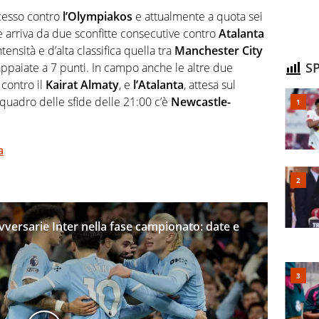
ccesso contro
l’Olympiakos
e attualmente a quota sei
e arriva da due sconfitte consecutive contro
Atalanta
intensità e d’alta classifica quella tra
Manchester
City
SP
ppaiate a 7 punti. In campo anche le altre due
 contro il
Kairat
Almaty
, e
l’Atalanta
, attesa sul
 quadro delle sfide delle 21:00 c’è
Newcastle-
a
ersarie Inter nella fase campionato: date e