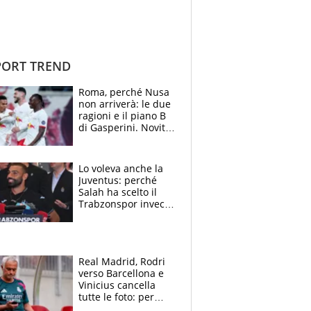
ORT TREND
Roma, perché Nusa
non arriverà: le due
ragioni e il piano B
di Gasperini. Novità
su Pellegrini e
Cacciamani
Lo voleva anche la
Juventus: perché
Salah ha scelto il
Trabzonspor invece
di un top club
Real Madrid, Rodri
verso Barcellona e
Vinicius cancella
tutte le foto: per
Mourinho due grane