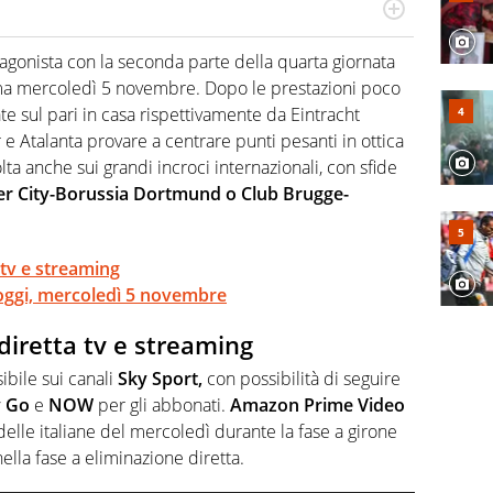
port: scrive di calcio giocato ma non rinuncia allo
 spesso si trovano risposte che il rettangolo verde non
gonista con la seconda parte della quarta giornata
ma mercoledì 5 novembre. Dopo le prestazioni poco
ate sul pari in casa rispettivamente da Eintracht
 e Atalanta provare a centrare punti pesanti in ottica
olta anche sui grandi incroci internazionali, con sfide
r City-Borussia Dortmund o Club Brugge-
 tv e streaming
oggi, mercoledì 5 novembre
diretta tv e streaming
sibile sui canali
Sky Sport,
con possibilità di seguire
y Go
e
NOW
per gli abbonati.
Amazon Prime Video
delle italiane del mercoledì durante la fase a girone
nella fase a eliminazione diretta.