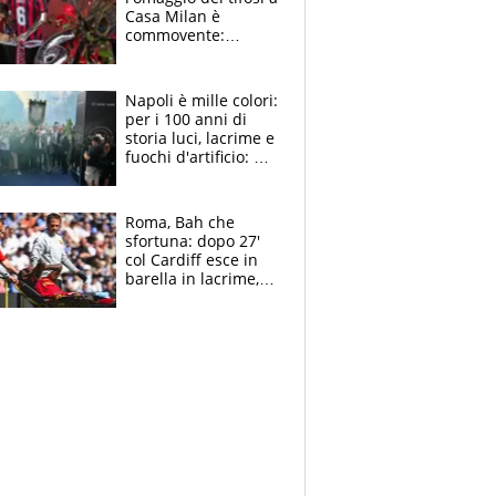
Casa Milan è
commovente:
maglie, bandiere,
sciarpe, lacrime e
bigliettini
Napoli è mille colori:
per i 100 anni di
storia luci, lacrime e
fuochi d'artificio: De
Laurentiis salta al
coro anti-Juve
Roma, Bah che
sfortuna: dopo 27'
col Cardiff esce in
barella in lacrime,
Dybala rigore da
schiaffi, i giallorossi
prendono 3 gol in
45'