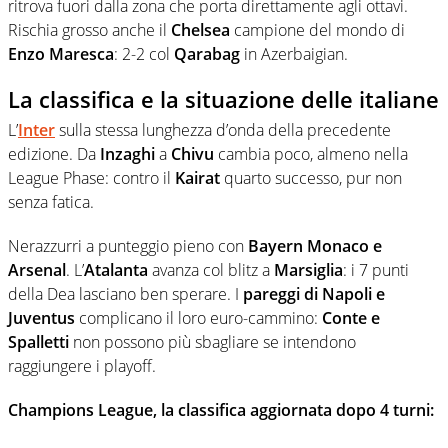
ritrova fuori dalla zona che porta direttamente agli ottavi.
Rischia grosso anche il
Chelsea
campione del mondo di
Enzo Maresca
: 2-2 col
Qarabag
in Azerbaigian.
La classifica e la situazione delle italiane
L’
Inter
sulla stessa lunghezza d’onda della precedente
edizione. Da
Inzaghi
a
Chivu
cambia poco, almeno nella
League Phase: contro il
Kairat
quarto successo, pur non
senza fatica.
Nerazzurri a punteggio pieno con
Bayern Monaco e
Arsenal
. L’
Atalanta
avanza col blitz a
Marsiglia
: i 7 punti
della Dea lasciano ben sperare. I
pareggi di Napoli e
Juventus
complicano il loro euro-cammino:
Conte e
Spalletti
non possono più sbagliare se intendono
raggiungere i playoff.
Champions League, la classifica aggiornata dopo 4 turni: