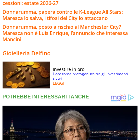
cessioni: estate 2026-27
Donnarumma, papera contro le K-League All Stars:
Maresca lo salva, i tifosi del City lo attaccano
Donnarumma, posto a rischio al Manchester City?
Maresca non è Luis Enrique, l’annuncio che interessa
Mancini
Gioielleria Delfino
Investire in oro
L’oro torna protagonista tra gli investimenti
sicuri
LEGGI