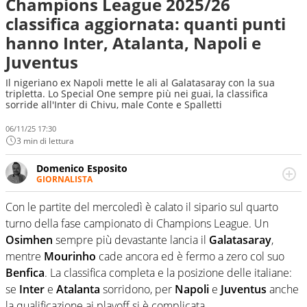
Champions League 2025/26
classifica aggiornata: quanti punti
hanno Inter, Atalanta, Napoli e
Juventus
Il nigeriano ex Napoli mette le ali al Galatasaray con la sua
tripletta. Lo Special One sempre più nei guai, la classifica
sorride all'Inter di Chivu, male Conte e Spalletti
06/11/25 17:30
3 min di lettura
Domenico Esposito
GIORNALISTA
Da vent’anni in campo e sul campo per vivere ogni evento
in tutte le sue sfaccettature. Passione smisurata per il
Con le partite del mercoledì è calato il sipario sul quarto
calcio e per la sfera di cuoio. Il pallone è una cosa
turno della fase campionato di Champions League. Un
serissima, guai a dirgli di no
Osimhen
sempre più devastante lancia il
Galatasaray
,
mentre
Mourinho
cade ancora ed è fermo a zero col suo
Benfica
. La classifica completa e la posizione delle italiane:
se
Inter
e
Atalanta
sorridono, per
Napoli
e
Juventus
anche
la qualificazione ai playoff si è complicata.