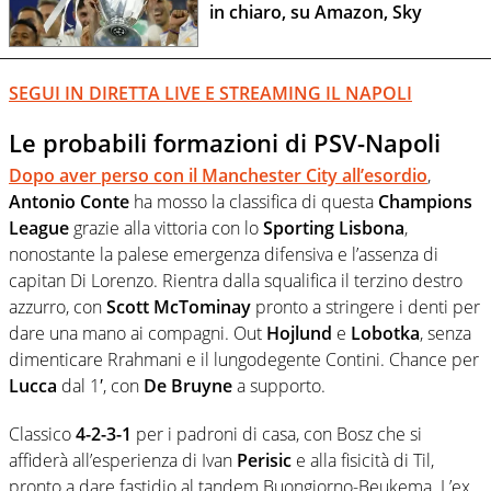
in chiaro, su Amazon, Sky
SEGUI IN DIRETTA LIVE E STREAMING IL NAPOLI
Le probabili formazioni di PSV-Napoli
Dopo aver perso con il Manchester City all’esordio
,
Antonio Conte
ha mosso la classifica di questa
Champions
League
grazie alla vittoria con lo
Sporting Lisbona
,
nonostante la palese emergenza difensiva e l’assenza di
capitan Di Lorenzo. Rientra dalla squalifica il terzino destro
azzurro, con
Scott McTominay
pronto a stringere i denti per
dare una mano ai compagni. Out
Hojlund
e
Lobotka
, senza
dimenticare Rrahmani e il lungodegente Contini. Chance per
Lucca
dal 1′, con
De Bruyne
a supporto.
Classico
4-2-3-1
per i padroni di casa, con Bosz che si
affiderà all’esperienza di Ivan
Perisic
e alla fisicità di Til,
pronto a dare fastidio al tandem Buongiorno-Beukema. L’ex