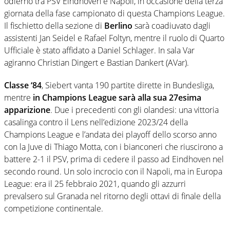
odierno tra PSV Eindhoven e Napoli, in occasione della terza
giornata della fase campionato di questa Champions League.
Il fischietto della sezione di
Berlino
sarà coadiuvato dagli
assistenti Jan Seidel e Rafael Foltyn, mentre il ruolo di Quarto
Ufficiale è stato affidato a Daniel Schlager. In sala Var
agiranno Christian Dingert e Bastian Dankert (AVar).
Classe ‘84
, Siebert vanta 190 partite dirette in Bundesliga,
mentre
in Champions League sarà alla sua 27esima
apparizione
. Due i precedenti con gli olandesi: una vittoria
casalinga contro il Lens nell’edizione 2023/24 della
Champions League e l’andata dei playoff dello scorso anno
con la Juve di Thiago Motta, con i bianconeri che riuscirono a
battere 2-1 il PSV, prima di cedere il passo ad Eindhoven nel
secondo round. Un solo incrocio con il Napoli, ma in Europa
League: era il 25 febbraio 2021, quando gli azzurri
prevalsero sul Granada nel ritorno degli ottavi di finale della
competizione continentale.