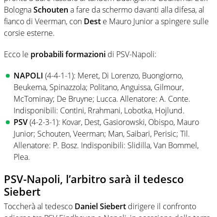
Bologna
Schouten
a fare da schermo davanti alla difesa, al
fianco di Veerman, con
Dest
e Mauro Junior a spingere sulle
corsie esterne.
Ecco le
probabili formazioni
di PSV-Napoli:
NAPOLI
(4-4-1-1): Meret, Di Lorenzo, Buongiorno,
Beukema, Spinazzola; Politano, Anguissa, Gilmour,
McTominay; De Bruyne; Lucca. Allenatore: A. Conte.
Indisponibili: Contini, Rrahmani, Lobotka, Hojlund.
PSV
(4-2-3-1): Kovar, Dest, Gasiorowski, Obispo, Mauro
Junior; Schouten, Veerman; Man, Saibari, Perisic; Til.
Allenatore: P. Bosz. Indisponibili: Slidilla, Van Bommel,
Plea.
PSV-Napoli, l’arbitro sarà il tedesco
Siebert
Toccherà al tedesco
Daniel Siebert
dirigere il confronto