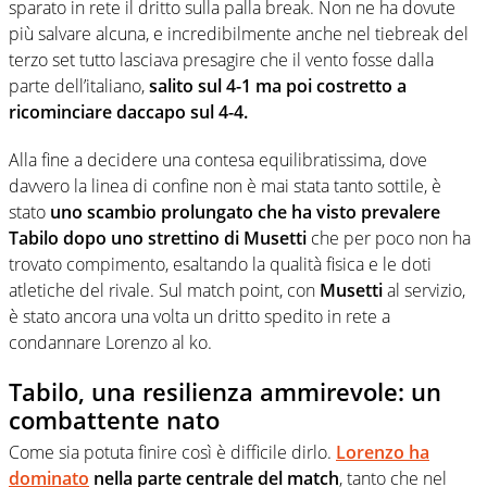
sparato in rete il dritto sulla palla break. Non ne ha dovute
più salvare alcuna, e incredibilmente anche nel tiebreak del
terzo set tutto lasciava presagire che il vento fosse dalla
parte dell’italiano,
salito sul 4-1 ma poi costretto a
ricominciare daccapo sul 4-4.
Alla fine a decidere una contesa equilibratissima, dove
davvero la linea di confine non è mai stata tanto sottile, è
stato
uno scambio prolungato che ha visto prevalere
Tabilo dopo uno strettino di Musetti
che per poco non ha
trovato compimento, esaltando la qualità fisica e le doti
atletiche del rivale. Sul match point, con
Musetti
al servizio,
è stato ancora una volta un dritto spedito in rete a
condannare Lorenzo al ko.
Tabilo, una resilienza ammirevole: un
combattente nato
Come sia potuta finire così è difficile dirlo.
Lorenzo ha
dominato
nella parte centrale del match
, tanto che nel