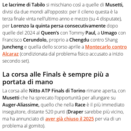
Le lacrime di Tabilo
si mischiano così a quelle di
Musetti,
divisi da due mondi all’opposto: per il cileno questa è la
terza finale vinta nell’ultimo anno e mezzo (su 4 disputate),
per
Lorenzo la quinta persa consecutivamente
dopo
quelle del 2024 al
Queen’s
con Tommy
Paul,
a
Umago
con
Francisco
Cerundolo,
proprio a
Chengdu
contro Shang
Juncheng
e quella dello scorso aprile a
Montecarlo contro
Alcaraz
(condizionata dal problema fisico accusato a inizio
secondo set).
La corsa alle Finals è sempre più a
portata di mano
La corsa alle
Nitto ATP Finals di Torino
rimane aperta, con
Musetti
che ha sprecato l’opportunità per allungare su
Auger-Aliassime,
quello che nella
Race
è il più immediato
inseguitore, distante 520 punti (
Draper
sarebbe più vicino,
ma ha annunciato di
aver già chiuso il 2025
per via di un
problema al gomito).