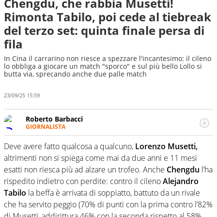
Chengdu, che rabbia Musetti!
Rimonta Tabilo, poi cede al tiebreak
del terzo set: quinta finale persa di
fila
In Cina il carrarino non riesce a spezzare l'incantesimo: il cileno
lo obbliga a giocare un match "sporco" e sul più bello Lollo si
butta via, sprecando anche due palle match
23/09/25 15:59
Roberto Barbacci
GIORNALISTA
Giornalista (pubblicista) sportivo a tutto campo, è il
tuttologo di Virgilio Sport. Provate a chiedergli di boxe, di
Deve avere fatto qualcosa a qualcuno,
Lorenzo Musetti,
scherma, di volley o di curling: ve ne farà innamorare
altrimenti non si spiega come mai da due anni e 11 mesi
esatti non riesca più ad alzare un trofeo. Anche
Chengdu
l’ha
rispedito indietro con perdite: contro il cileno
Alejandro
Tabilo
la beffa è arrivata di soppiatto, battuto da un rivale
che ha servito peggio (70% di punti con la prima contro l’82%
di Musetti, addirittura 46% con la seconda rispetto al 58%