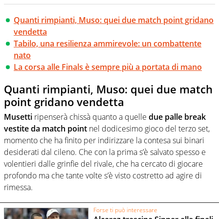
Quanti rimpianti, Muso: quei due match point gridano
vendetta
Tabilo, una resilienza ammirevole: un combattente
nato
La corsa alle Finals è sempre più a portata di mano
Quanti rimpianti, Muso: quei due match
point gridano vendetta
Musetti
ripenserà chissà quanto a quelle
due palle break
vestite da match point
nel dodicesimo gioco del terzo set,
momento che ha finito per indirizzare la contesa sui binari
desiderati dal cileno. Che con la prima s’è salvato spesso e
volentieri dalle grinfie del rivale, che ha cercato di giocare
profondo ma che tante volte s’è visto costretto ad agire di
rimessa.
Forse ti può interessare