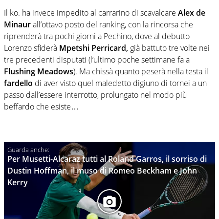
Il ko. ha invece impedito al carrarino di scavalcare
Alex de
Minaur
all’ottavo posto del ranking, con la rincorsa che
riprenderà tra pochi giorni a Pechino, dove al debutto
Lorenzo sfiderà
Mpetshi Perricard,
già battuto tre volte nei
tre precedenti disputati (l’ultimo poche settimane fa a
Flushing Meadows
). Ma chissà quanto peserà nella testa il
fardello
di aver visto quel maledetto digiuno di tornei a un
passo dall’essere interrotto, prolungato nel modo più
beffardo che esiste…
Per Musetti-Alcaraz tutti al Roland Garros, il sorriso di
Dustin Hoffman, il muso di Romeo Beckham e John
Kerry