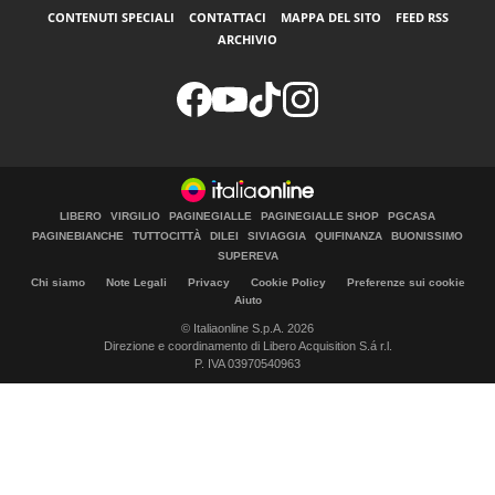
CONTENUTI SPECIALI
CONTATTACI
MAPPA DEL SITO
FEED RSS
ARCHIVIO
LIBERO
VIRGILIO
PAGINEGIALLE
PAGINEGIALLE SHOP
PGCASA
PAGINEBIANCHE
TUTTOCITTÀ
DILEI
SIVIAGGIA
QUIFINANZA
BUONISSIMO
SUPEREVA
Chi siamo
Note Legali
Privacy
Cookie Policy
Preferenze sui cookie
Aiuto
© Italiaonline S.p.A. 2026
Direzione e coordinamento di Libero Acquisition S.á r.l.
P. IVA 03970540963