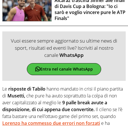
Alcaraz trascina Sinner alle finali
di Davis Cup a Bologna: "Io ci
sarò e voglio vincere pure le ATP
Finals"
Vuoi essere sempre aggiornato su ultime news di
sport, risultati ed eventi live? Iscriviti al nostro
canale
WhatsApp
Entra nel canale WhatsApp
Le
risposte di Tabilo
hanno mandato in crisi il piano partita
di
Musetti,
che pure ha avuto soprattutto la colpa di non
aver capitalizzato al meglio le
9 palle break avute a
disposizione, di cui appena due convertite.
Il cileno se l’è
fatta bastare una nell’ottavo game del primo set, quando
Lorenzo
ha commesso due errori non forzati
e ha