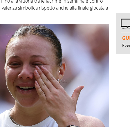
. Fino alla vittoria tra le lacrime in semifinale contro
alenza simbolica rispetto anche alla finale giocata a
GUI
Even