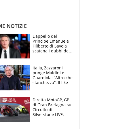
ME NOTIZIE
L'appello del
Principe Emanuele
Filiberto di Savoia
scatena i dubbi dei
tifosi: "E' una
trappola"
Italia, Zazzaroni
punge Maldini e
Guardiola: “Altro che
stanchezza”. Il like
di Mancini e le
polemiche sui social
Diretta MotoGP, GP
di Gran Bretagna sul
Circuito di
Silverstone LIVE:
partiti, subito una
caduta