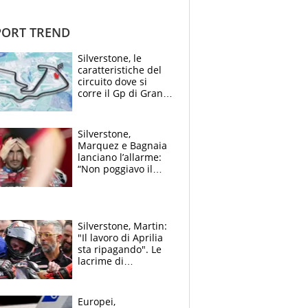
ORT TREND
Silverstone, le
caratteristiche del
circuito dove si
corre il Gp di Gran
Bretagna del
Motomondiale
Silverstone,
Marquez e Bagnaia
lanciano l’allarme:
“Non poggiavo il
ginocchio, dobbiamo
capire cosa è
successo”
Silverstone, Martin:
"Il lavoro di Aprilia
sta ripagando". Le
lacrime di
Bezzecchi: "Ho dato
tutto, spero di finire
la gara domani"
Europei,