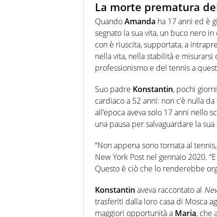
La morte prematura de
Quando
Amanda
ha 17 anni ed è gi
segnato la sua vita, un buco nero in
con è riuscita, supportata, a intrap
nella vita, nella stabilità e misurar
professionismo e del tennis a questi 
Suo padre
Konstantin
, pochi giorn
cardiaco a 52 anni: non c’è nulla d
all’epoca aveva solo 17 anni nello sc
una pausa per salvaguardare la sua 
“Non appena sono tornata al tennis, 
New York Post nel gennaio 2020. “E
Questo è ciò che lo renderebbe org
Konstantin
aveva raccontato al
New
trasferiti dalla loro casa di Mosca ag
maggiori opportunità a
Maria
, che 