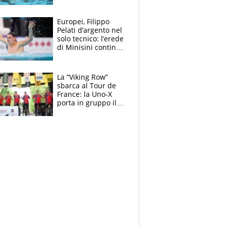
medagliere, ora
tocca a Ceccon, Curti
e compagni
Europei, Filippo
continuare
Pelati d’argento nel
solo tecnico: l’erede
di Minisini continua
a stupire, Los
Angeles è già nel
mirino
La “Viking Row”
sbarca al Tour de
France: la Uno-X
porta in gruppo il
rito della Norvegia
di Haaland e
compagni