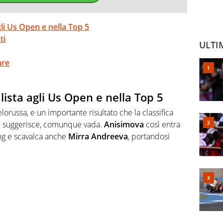
li Us Open e nella Top 5
ti
ULTI
are
sta agli Us Open e nella Top 5
ielorussa, e un importante risultato che la classifica
 ci suggerisce, comunque vada.
Anisimova
così entra
ing e scavalca anche
Mirra Andreeva
, portandosi