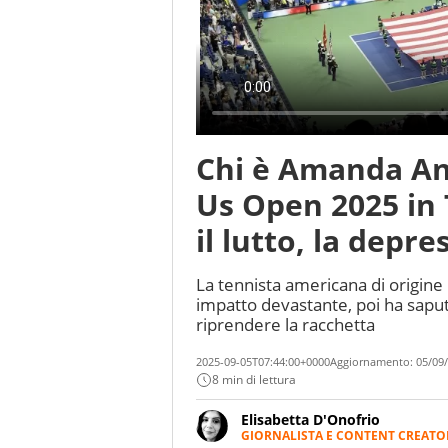
Chi è Amanda Ani
Us Open 2025 in 
il lutto, la depr
La tennista americana di origine
impatto devastante, poi ha saput
riprendere la racchetta
2025-09-05T07:44:00+0000
Aggiornamento:
05/09/
8 min di lettura
Elisabetta D'Onofrio
GIORNALISTA E CONTENT CREATO