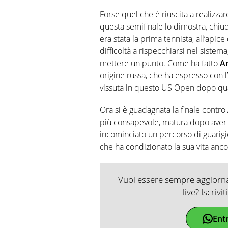
Giornalista professionista dal 
soprattutto di calcio, di sport
Forse quel che è riuscita a realizza
nell'ambito della creazione di 
questa semifinale lo dimostra, chiu
ruolo di libero. Cura una classi
era stata la prima tennista, all’api
difficoltà a rispecchiarsi nel sistem
mettere un punto. Come ha fatto
A
origine russa, che ha espresso con 
vissuta in questo US Open dopo qu
Ora si è guadagnata la finale contro
più consapevole, matura dopo aver 
incominciato un percorso di guarigi
che ha condizionato la sua vita anco
Vuoi essere sempre aggiornat
live? Iscrivi
Ent