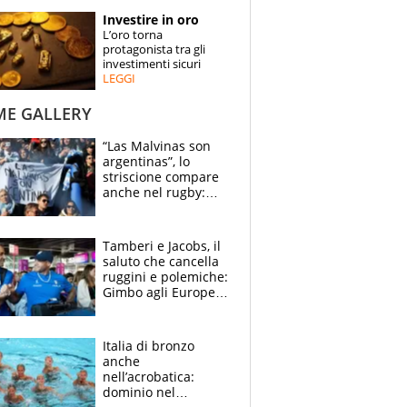
STORIE
Investire in oro
L’oro torna
SPECIALI
protagonista tra gli
investimenti sicuri
LEGGI
ESPERTI
ME GALLERY
CONTATTI
“Las Malvinas son
argentinas”, lo
striscione compare
anche nel rugby:
dopo Messi e
compagni ormai è
un caso
Tamberi e Jacobs, il
saluto che cancella
ruggini e polemiche:
Gimbo agli Europei
cerca un altro
miracolo
Italia di bronzo
anche
nell’acrobatica:
dominio nel