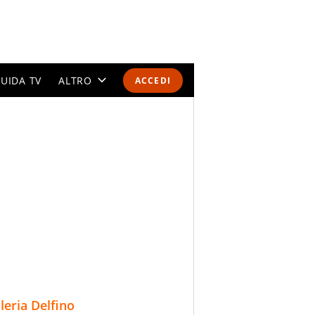
UIDA TV
ALTRO
ACCEDI
CALENDARI E CLASSIFICHE
ALTRI SPORT
MONDIALI 2026
OLIMPIADI
GOSSIP
LIFESTYLE
lleria Delfino