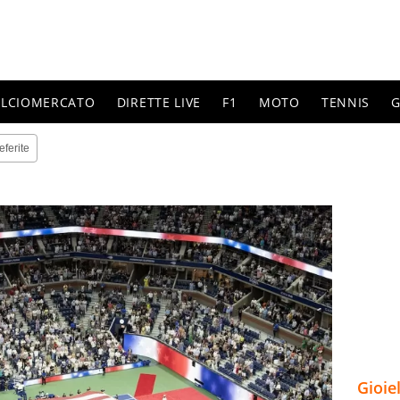
ALCIOMERCATO
DIRETTE LIVE
F1
MOTO
TENNIS
G
eferite
Gioie