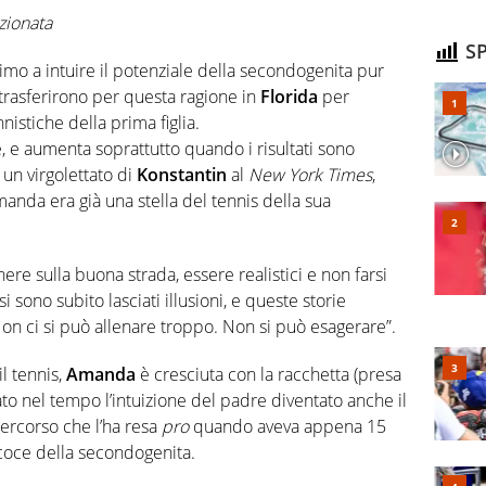
zionata
SP
imo a intuire il potenziale della secondogenita pur
trasferirono per questa ragione in
Florida
per
nistiche della prima figlia.
 e aumenta soprattutto quando i risultati sono
 un virgolettato di
Konstantin
al
New York Times
,
nda era già una stella del tennis della sua
nere sulla buona strada, essere realistici e non farsi
si sono subito lasciati illusioni, e queste storie
on ci si può allenare troppo. Non si può esagerare”.
l tennis,
Amanda
è cresciuta con la racchetta (presa
to nel tempo l’intuizione del padre diventato anche il
rcorso che l’ha resa
pro
quando aveva appena 15
coce della secondogenita.