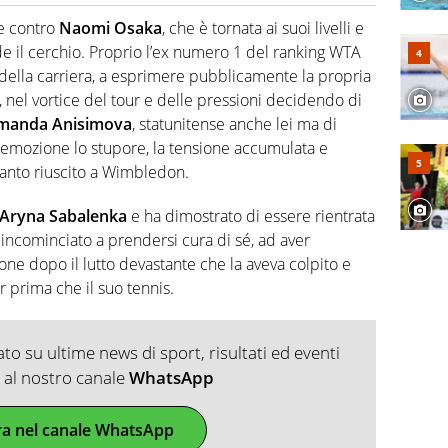
2007, scrive per curiosità personale e necessità:
 e dei suoi protagonisti, concedendosi innocenti evasioni
re contro
Naomi Osaka
, che è tornata ai suoi livelli e
format. Un tempo ala destra, oggi si sente a suo agio nel
de il cerchio. Proprio l’ex numero 1 del ranking WTA
fica riservata dei migliori 5 calciatori di sempre.
ce della carriera, a esprimere pubblicamente la propria
a, nel vortice del tour e delle pressioni decidendo di
manda Anisimova
, statunitense anche lei ma di
l’emozione lo stupore, la tensione accumulata e
anto riuscito a Wimbledon.
Aryna Sabalenka
e ha dimostrato di essere rientrata
incominciato a prendersi cura di sé, ad aver
one dopo il lutto devastante che la aveva colpito e
r prima che il suo tennis.
o su ultime news di sport, risultati ed eventi
ti al nostro canale
WhatsApp
ra nel canale WhatsApp