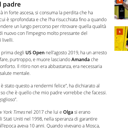
l padre
à in forte ascesa, si consuma la perdita che ha
 cui è sprofondata e che l’ha risucchiata fino a quando
rendere un lungo percorso per ritrovare quella qualità
si di nuovo con l’impegno molto pressante del
livelli.
i prima degli
US Open
nell’agosto 2019, ha un arresto
a fare, purtroppo, e muore lasciando
Amanda
che
onforto. Il ritiro non era abbastanza, era necessaria
salute mentale.
è stato questo a rendermi felice”, ha dichiarato al
 so che è quello che mio padre vorrebbe che facessi.
oglioso”.
 York Times
nel 2017 che lui e
Olga
si erano
li Stati Uniti nel 1998, nella speranza di garantire
all’epoca aveva 10 anni. Quando vivevano a Mosca,