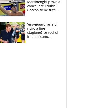
Martinenghi prova a
cancellare i dubbi:
Ceccon tiene tutti
col fiato sospeso.
Pellegrini punta su
Curtis
Vingegaard, aria di
ritiro a fine
stagione? Le voci si
intensificano.
Pogacar, niente
Sanremo nel 2027:
vuole la Roubaix