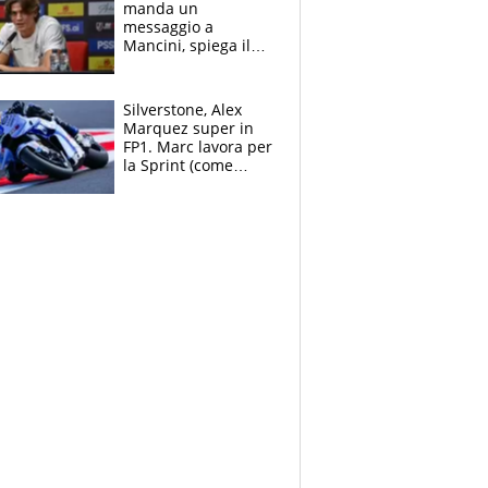
manda un
messaggio a
Mancini, spiega il
motivo del no
all’Inter e lancia
l'alleanza con
Silverstone, Alex
Donnarumma
Marquez super in
FP1. Marc lavora per
la Sprint (come
Martin), bene
Bezzecchi