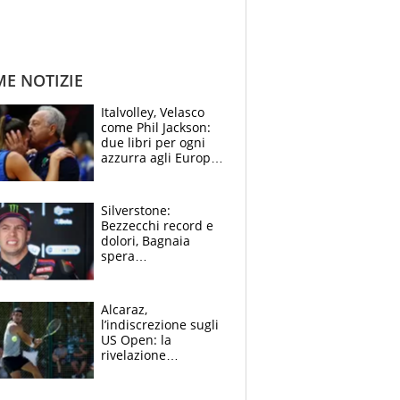
ME NOTIZIE
Italvolley, Velasco
come Phil Jackson:
due libri per ogni
azzurra agli Europei.
Quello per Sylla è
“geniale”
Silverstone:
Bezzecchi record e
dolori, Bagnaia
spera
nell'antidolorifico,
Marquez si tira fuori
e vota Aprilia
Alcaraz,
l’indiscrezione sugli
US Open: la
rivelazione
dell’amico
giornalista e il piano