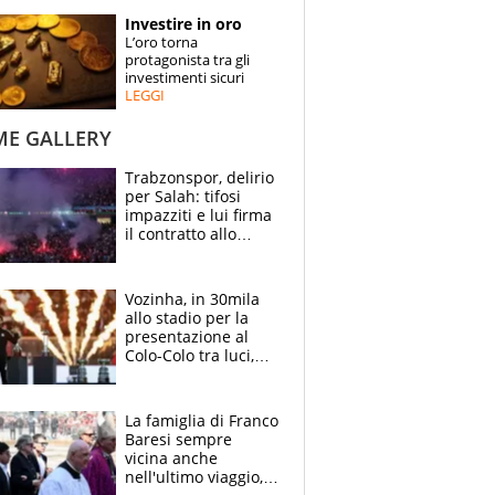
STORIE
Investire in oro
L’oro torna
SPECIALI
protagonista tra gli
investimenti sicuri
LEGGI
ESPERTI
ME GALLERY
CONTATTI
Trabzonspor, delirio
per Salah: tifosi
impazziti e lui firma
il contratto allo
stadio
Vozinha, in 30mila
allo stadio per la
presentazione al
Colo-Colo tra luci,
spettacolo, elicotteri
e paracadutisti
La famiglia di Franco
Baresi sempre
vicina anche
nell'ultimo viaggio,