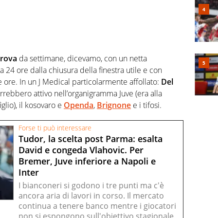
rova
da settimane, dicevamo, con un netta
 a 24 ore dalla chiusura della finestra utile e con
me ore. In un J Medical particolarmente affollato:
Del
vorrebbero attivo nell’organigramma Juve (era alla
lio), il kosovaro e
Openda
,
Brignone
e i tifosi.
Forse ti può interessare
Tudor, la scelta post Parma: esalta
David e congeda Vlahovic. Per
Bremer, Juve inferiore a Napoli e
Inter
I bianconeri si godono i tre punti ma c'è
ancora aria di lavori in corso. Il mercato
continua a tenere banco mentre i giocatori
non si espongono sull'obiettivo stagionale.