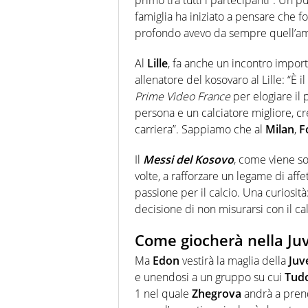
famiglia ha iniziato a pensare che f
profondo avevo da sempre quell’am
Al
Lille
, fa anche un incontro impor
allenatore del kosovaro al Lille: “È 
Prime Video France
per elogiare il 
persona e un calciatore migliore, cr
carriera”. Sappiamo che al
Milan
,
F
Il
Messi del Kosovo
, come viene so
volte, a rafforzare un legame di affe
passione per il calcio. Una curiosità:
decisione di non misurarsi con il calc
Come giocherà nella Ju
Ma
Edon
vestirà la maglia della
Juv
e unendosi a un gruppo su cui
Tud
1 nel quale
Zhegrova
andrà a prend