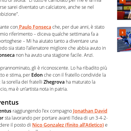
orse sarei diventato un calciatore, anche se nel
bizione”.
tante con
Paulo Fonseca
che, per due anni, è stato
il mio riferimento – diceva qualche settimana fa a
portoghese – Mi ha aiutato tanto a diventare una
edo sia stato l’allenatore migliore che abbia avuto in
onseca
non ha avuto una stagione facile. Anzi.
prannominato, gli è riconoscente. Lo ha ribadito più
tto e stima, per
Edon
che con il fratello condivide la
 la sorella dei fratelli
Zhegrova
ha maturato la
io, ma è un’artista nota in patria.
ventus
entus
raggiungendo l’ex compagno
Jonathan David
or
sta lavorando per portare avanti l’idea di un 3-4-2-
ere il posto di
Nico Gonzalez
(finito
all’Atletico
)
e