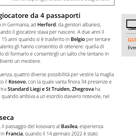
 giocatore da 4 passaporti
o in Germania, ad
Herford
, da genitori albanesi,
ando il giocatore stava per nascere. A due anni il
i 15 anni quando si è trasferito in
Belgio
per tentare
GUI
 talento gli hanno consentito di ottenere: quella di
Even
do di formarlo e consentirgli un salto che tentano in
diventi un mestiere.
uenza, quattro diverse possibilità per vestire la maglia
to il
Kosovo
, con la quale vanta finora 34 presenze e
 tra
Standard Liegi e St Truiden, Zhegrova
ha
ili quando ambiva a un esordio davvero notevole, nel
nseca
 il passaggio del kosovaro al
Basilea
, esperienza
 in
Francia
, quando il 14 gennaio 2022 è stato