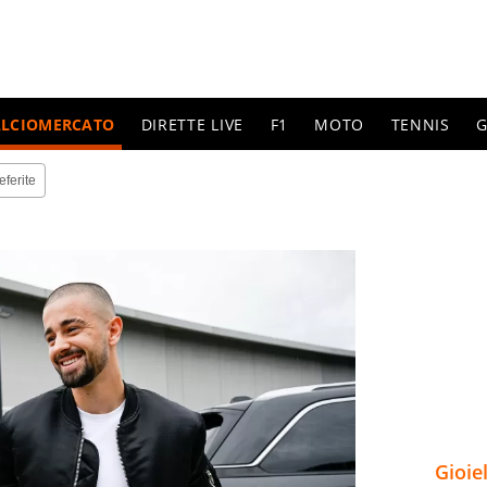
ALCIOMERCATO
DIRETTE LIVE
F1
MOTO
TENNIS
G
eferite
Gioie