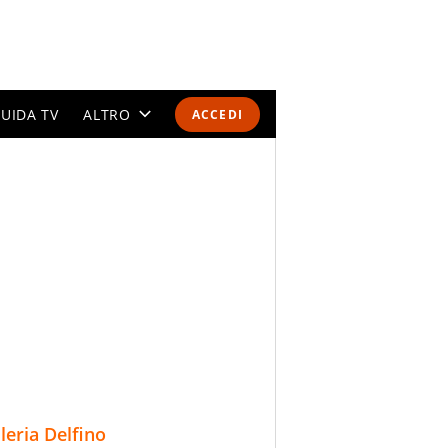
UIDA TV
ALTRO
ACCEDI
CALENDARI E CLASSIFICHE
ALTRI SPORT
MONDIALI 2026
OLIMPIADI
GOSSIP
LIFESTYLE
lleria Delfino