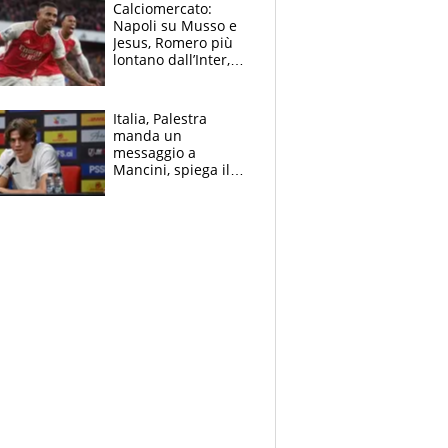
B. Rune verso la
Calciomercato:
rinuncia
Napoli su Musso e
Jesus, Romero più
lontano dall’Inter,
delirio Mastantuono,
Juve su Trubin. Il
tabellone
Italia, Palestra
manda un
messaggio a
Mancini, spiega il
motivo del no
all’Inter e lancia
l'alleanza con
Donnarumma