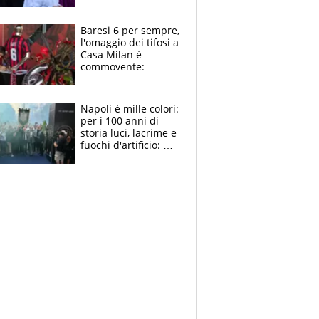
la moglie Maura, i
figli e i suoi cari
circondati
Baresi 6 per sempre,
dall'affetto dei tifosi
l'omaggio dei tifosi a
Casa Milan è
commovente:
maglie, bandiere,
sciarpe, lacrime e
bigliettini
Napoli è mille colori:
per i 100 anni di
storia luci, lacrime e
fuochi d'artificio: De
Laurentiis salta al
coro anti-Juve