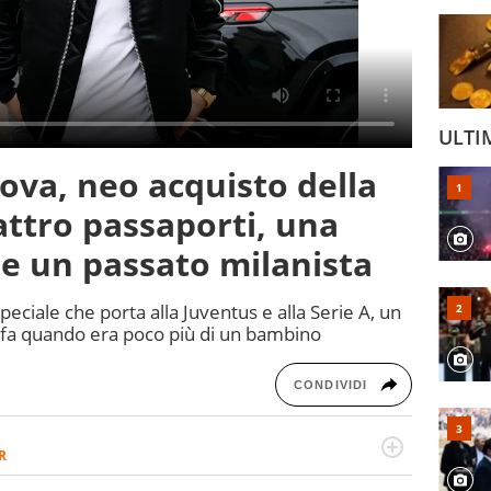
ULTI
ova, neo acquisto della
ttro passaporti, una
 e un passato milanista
peciale che porta alla Juventus e alla Serie A, un
 fa quando era poco più di un bambino
CONDIVIDI
R
2007, scrive per curiosità personale e necessità: