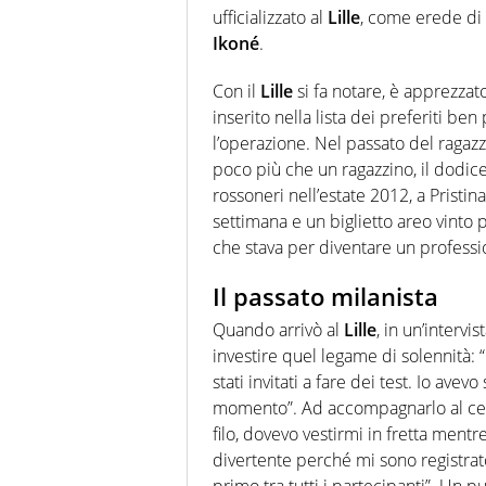
ufficializzato al
Lille
, come erede di u
Ikoné
.
Con il
Lille
si fa notare, è apprezzat
inserito nella lista dei preferiti be
l’operazione. Nel passato del ragazzo
poco più che un ragazzino, il dodi
rossoneri nell’estate 2012, a Pristina
settimana e un biglietto areo vinto 
che stava per diventare un professio
Il passato milanista
Quando arrivò al
Lille
, in un’intervi
investire quel legame di solennità: 
stati invitati a fare dei test. Io ave
momento”. Ad accompagnarlo al centr
filo, dovevo vestirmi in fretta mentr
divertente perché mi sono registrato 
primo tra tutti i partecipanti”. Un p