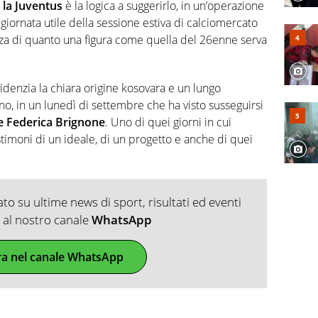
 e dei suoi protagonisti, concedendosi innocenti evasioni
la Juventus
è la logica a suggerirlo, in un’operazione
format. Un tempo ala destra, oggi si sente a suo agio nel
 giornata utile della sessione estiva di calciomercato
fica riservata dei migliori 5 calciatori di sempre.
za di quanto una figura come quella del 26enne serva
denzia la chiara origine kosovara e un lungo
ino, in un lunedì di settembre che ha visto susseguirsi
e Federica Brignone
. Uno di quei giorni in cui
stimoni di un ideale, di un progetto e anche di quei
o su ultime news di sport, risultati ed eventi
ti al nostro canale
WhatsApp
ra nel canale WhatsApp