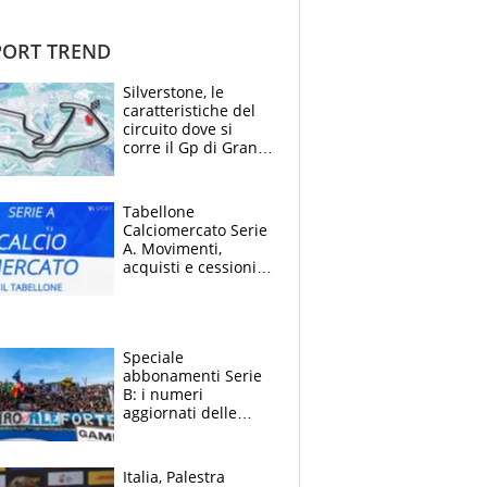
ORT TREND
Silverstone, le
caratteristiche del
circuito dove si
corre il Gp di Gran
Bretagna del
Motomondiale
Tabellone
Calciomercato Serie
A. Movimenti,
acquisti e cessioni:
estate 2026-27
Speciale
abbonamenti Serie
B: i numeri
aggiornati delle
venti squadre
cadette
Italia, Palestra