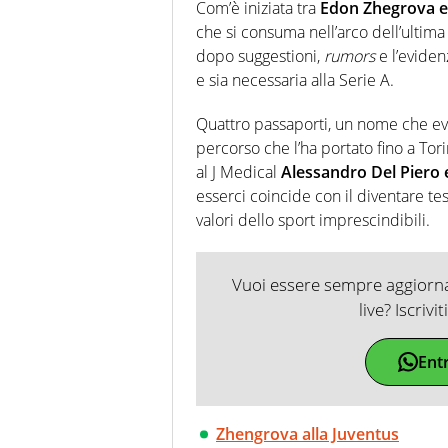
soprattutto di calcio, di sport
Com’è iniziata tra
Edon Zhegrova e 
nell'ambito della creazione di 
che si consuma nell’arco dell’ultima
ruolo di libero. Cura una classi
dopo suggestioni,
rumors
e l’eviden
e sia necessaria alla Serie A.
Quattro passaporti, un nome che evi
percorso che l’ha portato fino a Tor
al J Medical
Alessandro Del Piero 
esserci coincide con il diventare te
valori dello sport imprescindibili.
Vuoi essere sempre aggiornat
live? Iscrivi
Ent
Zhengrova alla Juventus