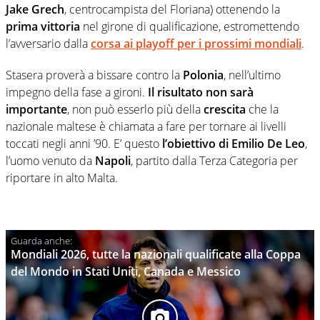
Jake Grech
, centrocampista del Floriana) ottenendo la
prima vittoria
nel girone di qualificazione, estromettendo
l’avversario dalla
corsa ai playoff per i prossimi mondiali
.
Stasera proverà a bissare contro la
Polonia
, nell’ultimo
impegno della fase a gironi.
Il risultato non sarà
importante
, non può esserlo più della
crescita
che la
nazionale maltese è chiamata a fare per tornare ai livelli
toccati negli anni ’90. E’ questo
l’obiettivo di Emilio De Leo
,
l’uomo venuto da
Napoli
, partito dalla Terza Categoria per
riportare in alto Malta.
Mondiali 2026, tutte la nazionali qualificate alla Coppa
del Mondo in Stati Uniti, Canada e Messico