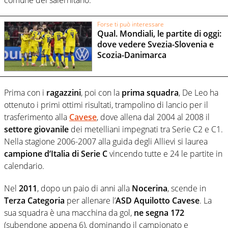
Forse ti può interessare
Qual. Mondiali, le partite di oggi:
dove vedere Svezia-Slovenia e
Scozia-Danimarca
Prima con i
ragazzini
, poi con la
prima squadra
, De Leo ha
ottenuto i primi ottimi risultati, trampolino di lancio per il
trasferimento alla
Cavese
, dove allena dal 2004 al 2008 il
settore giovanile
dei metelliani impegnati tra Serie C2 e C1.
Nella stagione 2006-2007 alla guida degli Allievi si laurea
campione d’Italia di Serie C
vincendo tutte e 24 le partite in
calendario.
Nel
2011
, dopo un paio di anni alla
Nocerina
, scende in
Terza Categoria
per allenare l’
ASD Aquilotto Cavese
. La
sua squadra è una macchina da gol,
ne segna 172
(subendone appena 6), dominando il campionato e