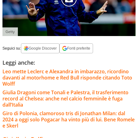
Getty
Seguici su:
Google Discover
Fonti preferite
Leggi anche:
Leo mette Leclerc e Alexandra in imbarazzo, ricordino
davanti al motorhome e Red Bull risponde citando Toto
Wolff
Giulia Dragoni come Tonali e Palestra, il trasferimento
record al Chelsea: anche nel calcio femminile è fuga
dall’Italia
Giro di Polonia, clamoroso tris di Jonathan Milan: dal
2024 a oggi solo Pogacar ha vinto più di lui. Bene Romele
e Skerl