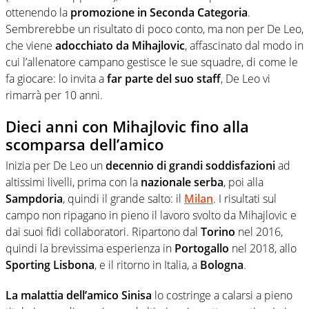
ottenendo la
promozione in Seconda Categoria
.
Sembrerebbe un risultato di poco conto, ma non per De Leo,
che viene
adocchiato da Mihajlovic
, affascinato dal modo in
cui l’allenatore campano gestisce le sue squadre, di come le
fa giocare: lo invita a
far parte del suo staff
, De Leo vi
rimarrà per 10 anni.
Dieci anni con Mihajlovic fino alla
scomparsa dell’amico
Inizia per De Leo un
decennio di grandi soddisfazioni
ad
altissimi livelli, prima con la
nazionale serba
, poi alla
Sampdoria
, quindi il grande salto: il
Milan
. I risultati sul
campo non ripagano in pieno il lavoro svolto da Mihajlovic e
dai suoi fidi collaboratori. Ripartono dal
Torino
nel 2016,
quindi la brevissima esperienza in
Portogallo
nel 2018, allo
Sporting Lisbona
, e il ritorno in Italia, a
Bologna
.
La malattia dell’amico Sinisa
lo costringe a calarsi a pieno