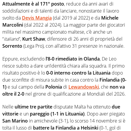
Attualmente è al 171° posto
, reduce da anni avari di
soddisfazioni e di talenti da lanciare, nonostante il lavoro
svolto da
Devis Mangia
(dal 2019 al 2022) e da
Michele
Marcolini
(dal 2022 al 2024). La maggior parte dei giocatori
milita nel massimo campionato maltese, c’è anche un
“
italiano
”,
Kurt Shaw
, difensore di 26 anni di proprietà del
Sorrento
(Lega Pro), con all’attivo 31 presenze in nazionale.
Eppure, escludendo
l’8-0 rimediato in Olanda
, De Leo
riesce subito a dare un’identità chiara alla squadra. Il primo
risultato positivo è lo
0-0 interno contro la Lituania
dopo
due sconfitte di misura subite in casa contro la
Finlandia (0-
1)
e sul campo della
Polonia
di
Lewandowski
, che
non va
oltre il 2-0
nel girone di qualificazione ai Mondiali del 2026.
Nelle
ultime tre partite
disputate Malta ha ottenuto
due
vittorie
e un
pareggio (1-1 in Lituania)
. Dopo aver piegato
San Marino
in amichevole (3-1), lo scorso 14 novembre si è
tolta il lusso di
battere la Finlandia a Helsinki
(0-1, gol di