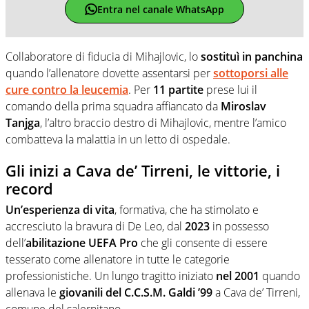
Entra nel canale WhatsApp
Collaboratore di fiducia di Mihajlovic, lo
sostituì in panchina
quando l’allenatore dovette assentarsi per
sottoporsi alle
cure contro la leucemia
. Per
11 partite
prese lui il
comando della prima squadra affiancato da
Miroslav
Tanjga
, l’altro braccio destro di Mihajlovic, mentre l’amico
combatteva la malattia in un letto di ospedale.
Gli inizi a Cava de’ Tirreni, le vittorie, i
record
Un’esperienza di vita
, formativa, che ha stimolato e
accresciuto la bravura di De Leo, dal
2023
in possesso
dell’
abilitazione UEFA Pro
che gli consente di essere
tesserato come allenatore in tutte le categorie
professionistiche. Un lungo tragitto iniziato
nel 2001
quando
allenava le
giovanili del C.C.S.M. Galdi ’99
a Cava de’ Tirreni,
comune del salernitano.