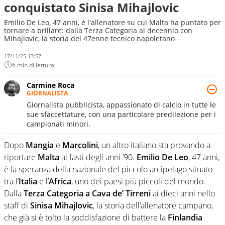
conquistato Sinisa Mihajlovic
Emilio De Leo, 47 anni, è l'allenatore su cui Malta ha puntato per
tornare a brillare: dalla Terza Categoria al decennio con
Mihajlovic, la storia del 47enne tecnico napoletano
17/11/25 13:57
6 min di lettura
Carmine Roca
GIORNALISTA
Giornalista pubblicista, appassionato di calcio in tutte le
sue sfaccettature, con una particolare predilezione per i
campionati minori.
Dopo
Mangia
e
Marcolini
, un altro italiano sta provando a
riportare
Malta
ai fasti degli anni ’90.
Emilio De Leo
, 47 anni,
è la speranza della nazionale del piccolo arcipelago situato
tra l’
Italia
e l’
Africa
, uno dei paesi più piccoli del mondo.
Dalla
Terza Categoria a Cava de’ Tirreni
ai dieci anni nello
staff di
Sinisa Mihajlovic
, la storia dell’allenatore campano,
che già si è tolto la soddisfazione di battere la
Finlandia