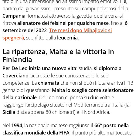
titolo in una dimensione ad altissimo impatto emotivo. Lui,
partito dai giovanissimi, cresciuto sui campi polverosi della
Campania
, formatosi attraverso la gavetta, quella vera, si
ritrova
allenatore dei felsinei per qualche mese
, fino al
6
settembre del 2022
.
Tre mesi dopo Mihajlovic si
spegnerà
, sconfitto dalla
leucemia
.
La ripartenza, Malta e la vittoria in
Finlandia
Per De Leo inizia una nuova vita
: studia,
si diploma a
Coverciano
, accresce le sue conoscenze e le sue
competenze. La
chiamata
che non si può rifiutare arriva il 13
gennaio di quest’anno:
Malta lo sceglie come selezionatore
della nazionale
. De Leo non ci pensa su due volte e
raggiunge l’arcipelago situato nel Mediterraneo tra l’Italia (la
Sicilia
dista appena 80 chilometri) e il Nord Africa.
Nel
1994
, la nazionale maltese raggiunse il
66° posto nella
classifica mondiale della FIFA
, il punto più alto mai toccato.