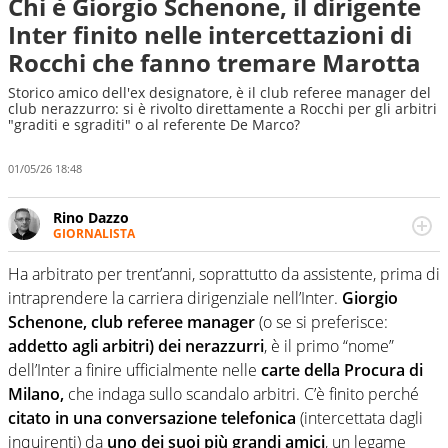
Chi è Giorgio Schenone, il dirigente
Inter finito nelle intercettazioni di
Rocchi che fanno tremare Marotta
Storico amico dell'ex designatore, è il club referee manager del
club nerazzurro: si è rivolto direttamente a Rocchi per gli arbitri
"graditi e sgraditi" o al referente De Marco?
01/05/26 18:48
Rino Dazzo
GIORNALISTA
Se mai ci fosse modo di traslare il glossario del calcio in
una nicchia di esperti, lui ne farebbe parte. Non si perde
Ha arbitrato per trent’anni, soprattutto da assistente, prima di
una svista arbitrale né gli umori social del mondo delle
intraprendere la carriera dirigenziale nell’Inter.
Giorgio
curve
Schenone, club referee manager
(o se si preferisce:
addetto agli arbitri) dei nerazzurri
, è il primo “nome”
dell’Inter a finire ufficialmente nelle
carte della Procura di
Milano,
che indaga sullo scandalo arbitri. C’è finito perché
citato in una conversazione telefonica
(intercettata dagli
inquirenti) da
uno dei suoi più grandi amici
, un legame