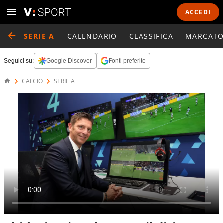
ACCEDI
SERIE A
CALENDARIO
CLASSIFICA
MARCATO
Seguici su:
Google Discover
Fonti preferite
CALCIO
SERIE A