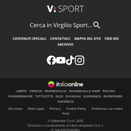
Cerca in Virgilio Sport...
CONTENUTI SPECIALI
CONTATTACI
MAPPA DEL SITO
FEED RSS
ARCHIVIO
LIBERO
VIRGILIO
PAGINEGIALLE
PAGINEGIALLE SHOP
PGCASA
PAGINEBIANCHE
TUTTOCITTÀ
DILEI
SIVIAGGIA
QUIFINANZA
BUONISSIMO
SUPEREVA
Chi siamo
Note Legali
Privacy
Cookie Policy
Preferenze sui cookie
Aiuto
© Italiaonline S.p.A. 2026
Direzione e coordinamento di Libero Acquisition S.á r.l.
P. IVA 03970540963