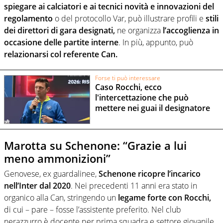
spiegare ai calciatori e ai tecnici novità e innovazioni del
regolamento
o del protocollo Var, può illustrare profili e
stili
dei direttori di gara designati,
ne organizza
l’accoglienza in
occasione delle partite interne
. In più, appunto, può
relazionarsi col referente Can.
Forse ti può interessare
Caso Rocchi, ecco
l'intercettazione che può
mettere nei guai il designatore
Marotta su Schenone: “Grazie a lui
meno ammonizioni”
Genovese, ex guardalinee,
Schenone ricopre l’incarico
nell’Inter dal 2020
. Nei precedenti 11 anni era stato in
organico alla Can, stringendo un
legame forte con Rocchi,
di cui – pare – fosse l’assistente preferito. Nel club
nerazzurro è docente per prima squadra e settore giovanile,