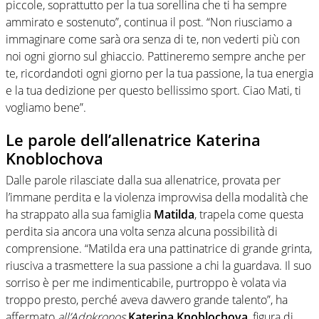
piccole, soprattutto per la tua sorellina che ti ha sempre
ammirato e sostenuto”, continua il post. “Non riusciamo a
immaginare come sarà ora senza di te, non vederti più con
noi ogni giorno sul ghiaccio. Pattineremo sempre anche per
te, ricordandoti ogni giorno per la tua passione, la tua energia
e la tua dedizione per questo bellissimo sport. Ciao Mati, ti
vogliamo bene”.
Le parole dell’allenatrice Katerina
Knoblochova
Dalle parole rilasciate dalla sua allenatrice, provata per
l’immane perdita e la violenza improvvisa della modalità che
ha strappato alla sua famiglia
Matilda
, trapela come questa
perdita sia ancora una volta senza alcuna possibilità di
comprensione. “Matilda era una pattinatrice di grande grinta,
riusciva a trasmettere la sua passione a chi la guardava. Il suo
sorriso è per me indimenticabile, purtroppo è volata via
troppo presto, perché aveva davvero grande talento”, ha
affermato
all’Adnkronos
Katerina Knoblochova
, figura di