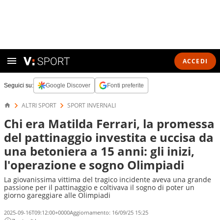
ACCEDI
Seguici su:
Google Discover
Fonti preferite
ALTRI SPORT
SPORT INVERNALI
Chi era Matilda Ferrari, la promessa
del pattinaggio investita e uccisa da
una betoniera a 15 anni: gli inizi,
l'operazione e sogno Olimpiadi
La giovanissima vittima del tragico incidente aveva una grande
passione per il pattinaggio e coltivava il sogno di poter un
giorno gareggiare alle Olimpiadi
2025-09-16T09:12:00+0000
Aggiornamento:
16/09/25 15:25