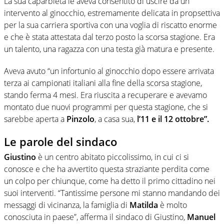
La sua caparbietà le aveva consentito di uscire da un
intervento al ginocchio, estremamente delicata in propsettiva
per la sua carriera sportiva con una voglia di riscatto enorme
e che è stata attestata dal terzo posto la scorsa stagione. Era
un talento, una ragazza con una testa già matura e presente.
Aveva avuto “un infortunio al ginocchio dopo essere arrivata
terza ai campionati italiani alla fine della scorsa stagione,
stando ferma 4 mesi. Era riuscita a recuperare e avevamo
montato due nuovi programmi per questa stagione, che si
sarebbe aperta a
Pinzolo
, a casa sua,
l’11 e il 12 ottobre”.
Le parole del sindaco
Giustino
è un centro abitato piccolissimo, in cui ci si
conosce e che ha avvertito questa straziante perdita come
un colpo per chiunque, come ha detto il primo cittadino nei
suoi interventi. “Tantissime persone mi stanno mandando dei
messaggi di vicinanza, la famiglia di
Matilda
è molto
conosciuta in paese”, afferma il sindaco di Giustino,
Manuel