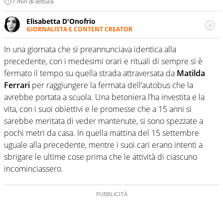
7 min di lettura
Elisabetta D'Onofrio
GIORNALISTA E CONTENT CREATOR
Giornalista professionista dal 2007, scrive per curiosità
personale e necessità: soprattutto di calcio, di sport e dei
In una giornata che si preannunciava identica alla
suoi protagonisti, concedendosi innocenti evasioni
precedente, con i medesimi orari e rituali di sempre si è
nell'ambito della creazione di format. Un tempo ala
fermato il tempo su quella strada attraversata da
Matilda
destra, oggi si sente a suo agio nel ruolo di libero. Cura
Ferrari
per raggiungere la fermata dell’autobus che la
una classifica riservata dei migliori 5 calciatori di sempre.
avrebbe portata a scuola. Una betoniera l’ha investita e la
vita, con i suoi obiettivi e le promesse che a 15 anni si
sarebbe meritata di veder mantenute, si sono spezzate a
pochi metri da casa. In quella mattina del 15 settembre
uguale alla precedente, mentre i suoi cari erano intenti a
sbrigare le ultime cose prima che le attività di ciascuno
incominciassero.