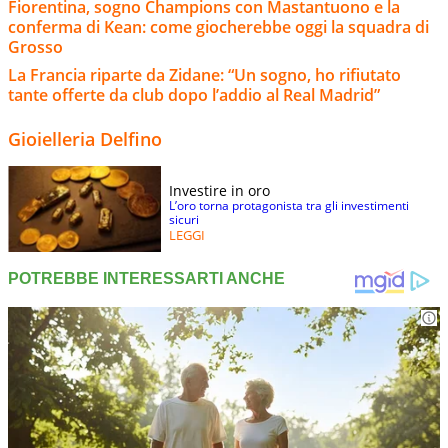
Fiorentina, sogno Champions con Mastantuono e la
conferma di Kean: come giocherebbe oggi la squadra di
Grosso
La Francia riparte da Zidane: “Un sogno, ho rifiutato
tante offerte da club dopo l’addio al Real Madrid”
Gioielleria Delfino
Investire in oro
L’oro torna protagonista tra gli investimenti
sicuri
LEGGI