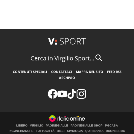
Cerca in Virgilio Sport...
CONTENUTI SPECIALI
CONTATTACI
MAPPA DEL SITO
FEED RSS
ARCHIVIO
LIBERO
VIRGILIO
PAGINEGIALLE
PAGINEGIALLE SHOP
PGCASA
PAGINEBIANCHE
TUTTOCITTÀ
DILEI
SIVIAGGIA
QUIFINANZA
BUONISSIMO