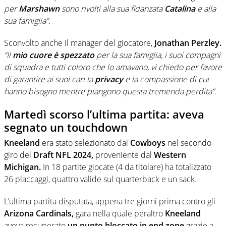
per
Marshawn
sono rivolti alla sua fidanzata
Catalina
e alla
sua famiglia”.
Sconvolto anche il manager del giocatore,
Jonathan Perzley.
“Il
mio cuore è spezzato
per la sua famiglia, i suoi compagni
di squadra e tutti coloro che lo amavano, vi chiedo per favore
di garantire ai suoi cari la
privacy
e la compassione di cui
hanno bisogno mentre piangono questa tremenda perdita”.
Martedì scorso l’ultima partita: aveva
segnato un touchdown
Kneeland
era stato selezionato dai
Cowboys
nel secondo
giro del
Draft NFL 2024,
proveniente dal
Western
Michigan.
In 18 partite giocate (4 da titolare) ha totalizzato
26 placcaggi, quattro valide sul quarterback e un sack.
L’ultima partita disputata, appena tre giorni prima contro gli
Arizona Cardinals,
gara nella quale peraltro
Kneeland
aveva recuperato
un punto bloccato in end zone
grazie a