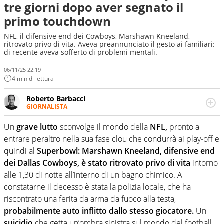
tre giorni dopo aver segnato il
primo touchdown
NFL, il difensive end dei Cowboys, Marshawn Kneeland,
ritrovato privo di vita. Aveva preannunciato il gesto ai familiari:
di recente aveva sofferto di problemi mentali.
06/11/25 22:19
4 min di lettura
Roberto Barbacci
GIORNALISTA
Giornalista (pubblicista) sportivo a tutto campo, è il
tuttologo di Virgilio Sport. Provate a chiedergli di boxe, di
Un
grave lutto
sconvolge il mondo della
NFL,
pronto a
scherma, di volley o di curling: ve ne farà innamorare
entrare peraltro nella sua fase clou che condurrà ai play-off e
quindi al
Superbowl:
Marshawn Kneeland, difensive end
dei Dallas Cowboys, è stato ritrovato privo di vita
intorno
alle 1,30 di notte all’interno di un bagno chimico. A
constatarne il decesso è stata la polizia locale, che ha
riscontrato una ferita da arma da fuoco alla testa,
probabilmente auto inflitto dallo stesso giocatore.
Un
suicidio
che getta un’ombra sinistra sul mondo del football