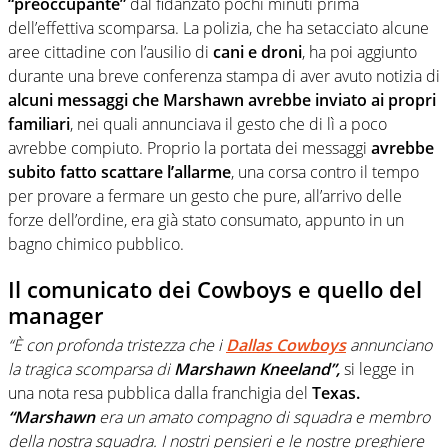
“preoccupante”
dal fidanzato pochi minuti prima
dell’effettiva scomparsa. La polizia, che ha setacciato alcune
aree cittadine con l’ausilio di
cani e droni
, ha poi aggiunto
durante una breve conferenza stampa di aver avuto notizia di
alcuni messaggi che Marshawn avrebbe inviato ai propri
familiari
, nei quali annunciava il gesto che di lì a poco
avrebbe compiuto. Proprio la portata dei messaggi
avrebbe
subito fatto scattare l’allarme
, una corsa contro il tempo
per provare a fermare un gesto che pure, all’arrivo delle
forze dell’ordine, era già stato consumato, appunto in un
bagno chimico pubblico.
Il comunicato dei Cowboys e quello del
manager
“È con profonda tristezza che i
Dallas Cowboys
annunciano
la tragica scomparsa di
Marshawn Kneeland”,
si legge in
una nota resa pubblica dalla franchigia del
Texas.
“Marshawn
era un amato compagno di squadra e membro
della nostra squadra. I nostri pensieri e le nostre preghiere