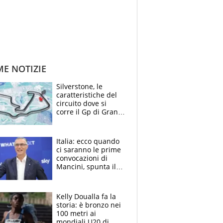
ME NOTIZIE
Silverstone, le
caratteristiche del
circuito dove si
corre il Gp di Gran
Bretagna del
Motomondiale
Italia: ecco quando
ci saranno le prime
convocazioni di
Mancini, spunta il
nome di Bergomi
Kelly Doualla fa la
storia: è bronzo nei
100 metri ai
mondiali U20 di