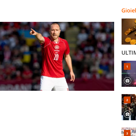
Gioie
ULTI