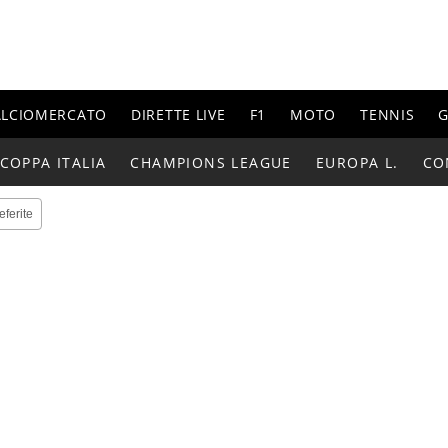
ALCIOMERCATO
DIRETTE LIVE
F1
MOTO
TENNIS
G
COPPA ITALIA
CHAMPIONS LEAGUE
EUROPA L.
CO
eferite