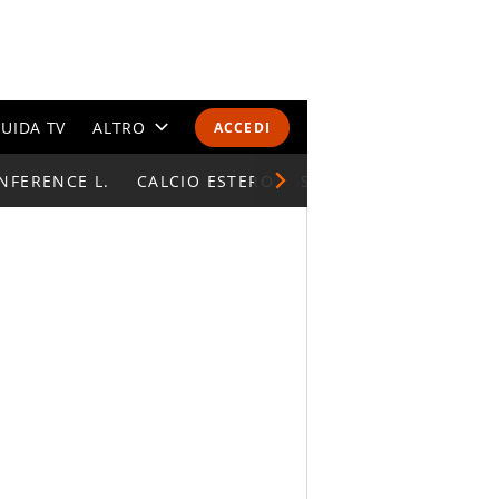
UIDA TV
ALTRO
ACCEDI
NFERENCE L.
CALENDARI E CLASSIFICHE
CALCIO ESTERO
SUPERCOPPA ITALIAN
ALTRI SPORT
MONDIALI 2026
OLIMPIADI
GOSSIP
LIFESTYLE