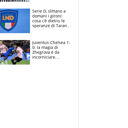
e la soluzione
rimane Milinkovic-
Serie D, slittano a
Savic
domani i gironi:
cosa c’è dietro, le
speranze di Taranto
e Messina, chi può
essere ripescato
Juventus-Chelsea 1-
0: la magia di
Zhegrova è da
incorniciare.
Spalletti suona il
Blues e tiene,
ancora, la porta
inviolata