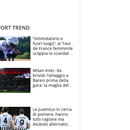
ORT TREND
“Intimidatorio e
fuori luogo”, al Tour
de France femminile
scoppia lo scandalo:
un uomo controlla i
reggiseni delle
atlete
Milan-Inter, da
brividi l'omaggio a
Baresi prima della
gara: la maglia del
capitano a
centrocampo
La Juventus in cerca
di portiere, hanno
tutti ragione ma
Atubolo alternativa
a Vicario non regge