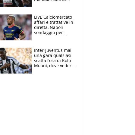
Eugene. "Ho
spazzato via l'ansia
con una gran finale"
LIVE Calciomercato
affari e trattative in
diretta, Napoli
sondaggio per
Gabriel Jesus. Juve-
dilemma portiere, si
accende l'Atalanta
Inter-Juventus mai
una gara qualsiasi,
scatta l’ora di Kolo
Muani, dove vederla
in tv e le formazioni