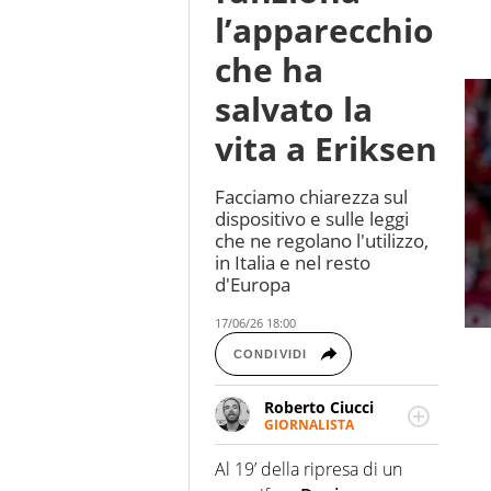
l’apparecchio
che ha
salvato la
vita a Eriksen
Facciamo chiarezza sul
dispositivo e sulle leggi
che ne regolano l'utilizzo,
in Italia e nel resto
d'Europa
17/06/26 18:00
CONDIVIDI
Roberto Ciucci
GIORNALISTA
Appassionato di sport,
soprattutto calcio,
Al 19’ della ripresa di un
basket e motociclismo,