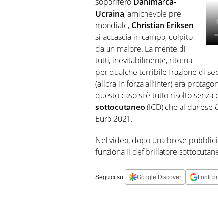
soporifero
Danimarca-
divoro film come
Ucraina
, amichevole pre
fossero noccioline. Ho
mondiale,
Christian Eriksen
una assolutamente
sana ossessione per le
si accascia in campo, colpito
pellicole di Quentin
da un malore. La mente di
Tarantino. Nel tempo
tutti, inevitabilmente, ritorna
libero mi fingo
per qualche terribile frazione di s
musicista.
(allora in forza all’Inter) era prota
questo caso si è tutto risolto senza
sottocutaneo
(ICD) che al danese è
Euro 2021.
Nel video, dopo una breve pubblicit
funziona il defibrillatore sottocutane
Seguici su:
Google Discover
Fonti pr