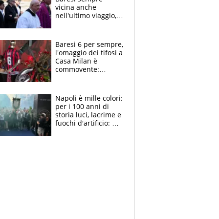
vicina anche
nell'ultimo viaggio,
la moglie Maura, i
figli e i suoi cari
circondati
Baresi 6 per sempre,
dall'affetto dei tifosi
l'omaggio dei tifosi a
Casa Milan è
commovente:
maglie, bandiere,
sciarpe, lacrime e
bigliettini
Napoli è mille colori:
per i 100 anni di
storia luci, lacrime e
fuochi d'artificio: De
Laurentiis salta al
coro anti-Juve