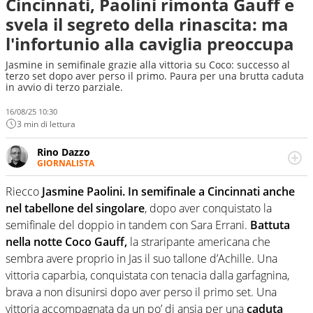
Cincinnati, Paolini rimonta Gauff e
svela il segreto della rinascita: ma
l'infortunio alla caviglia preoccupa
Jasmine in semifinale grazie alla vittoria su Coco: successo al
terzo set dopo aver perso il primo. Paura per una brutta caduta
in avvio di terzo parziale.
16/08/25 10:30
3 min di lettura
Rino Dazzo
GIORNALISTA
Se mai ci fosse modo di traslare il glossario del calcio in
una nicchia di esperti, lui ne farebbe parte. Non si perde
Riecco
Jasmine Paolini. In semifinale a Cincinnati anche
una svista arbitrale né gli umori social del mondo delle
nel tabellone del singolare
, dopo aver conquistato la
curve
semifinale del doppio in tandem con Sara Errani.
Battuta
nella notte Coco Gauff,
la straripante americana che
sembra avere proprio in Jas il suo tallone d’Achille. Una
vittoria caparbia, conquistata con tenacia dalla garfagnina,
brava a non disunirsi dopo aver perso il primo set. Una
vittoria accompagnata da un po’ di ansia per una
caduta