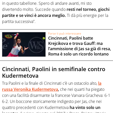
in questo tabellone. Spero di andare avanti, mi sto
divertendo molto. Succede quando
resti nel torneo, giochi
partite e se vinci è ancora meglio.
Ti dà più energie per la
partita successiva”.
Forse ti può interessare
Cincinnati, Paolini batte
Krejcikova e trova Gauff: ma
l’ammissione di Jas sa già di resa,
Roma è solo un ricordo lontano
Cincinnati, Paolini in semifinale contro
Kudermetova
Tra Paolini e la finale di Cincinnati c’è un ostacolo alto,
la
russa Veronika Kudermetova
,
che nei quarti ha piegato
con una facilità disarmante la francese Varvara Gracheva: 6-1
6-2. Un boccone storicamente indigesto per Jas, che nei
quattro precedenti con Kudermetova
ha vinto solo un