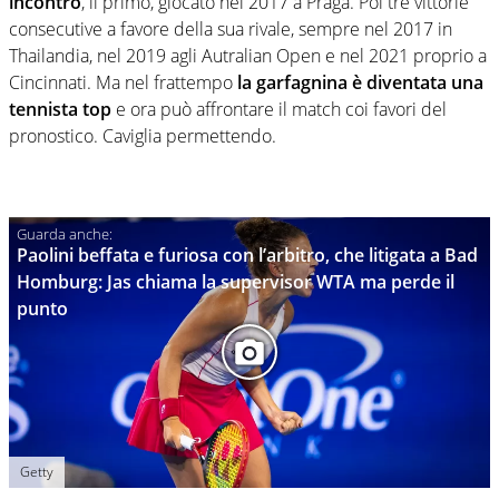
incontro
, il primo, giocato nel 2017 a Praga. Poi tre vittorie
consecutive a favore della sua rivale, sempre nel 2017 in
Thailandia, nel 2019 agli Autralian Open e nel 2021 proprio a
Cincinnati. Ma nel frattempo
la garfagnina è diventata una
tennista top
e ora può affrontare il match coi favori del
pronostico. Caviglia permettendo.
Paolini beffata e furiosa con l’arbitro, che litigata a Bad
Homburg: Jas chiama la supervisor WTA ma perde il
punto
Getty