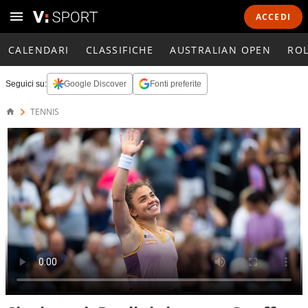
ACCEDI
CALENDARI
CLASSIFICHE
AUSTRALIAN OPEN
RO
Seguici su:
Google Discover
Fonti preferite
TENNIS