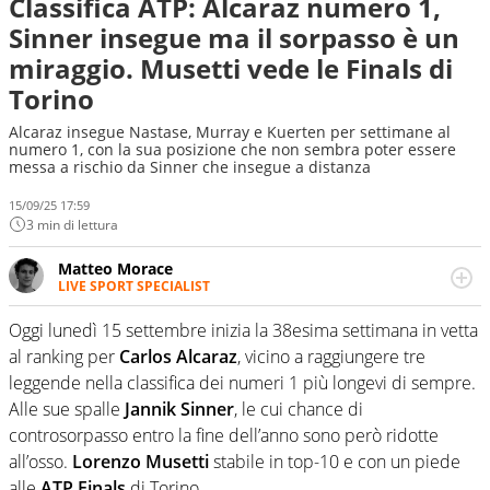
Classifica ATP: Alcaraz numero 1,
Sinner insegue ma il sorpasso è un
miraggio. Musetti vede le Finals di
Torino
Alcaraz insegue Nastase, Murray e Kuerten per settimane al
numero 1, con la sua posizione che non sembra poter essere
messa a rischio da Sinner che insegue a distanza
15/09/25 17:59
3 min di lettura
Matteo Morace
LIVE SPORT SPECIALIST
La multimedialità quale approccio personale e
professionale. Ama raccontare lo sport focalizzando ogni
Oggi lunedì 15 settembre inizia la 38esima settimana in vetta
attenzione sul tempo reale: la verità della dirette non
al ranking per
Carlos Alcaraz
, vicino a raggiungere tre
sono opinioni ma fatti
leggende nella classifica dei numeri 1 più longevi di sempre.
Alle sue spalle
Jannik Sinner
, le cui chance di
controsorpasso entro la fine dell’anno sono però ridotte
all’osso.
Lorenzo Musetti
stabile in top-10 e con un piede
alle
ATP Finals
di Torino.