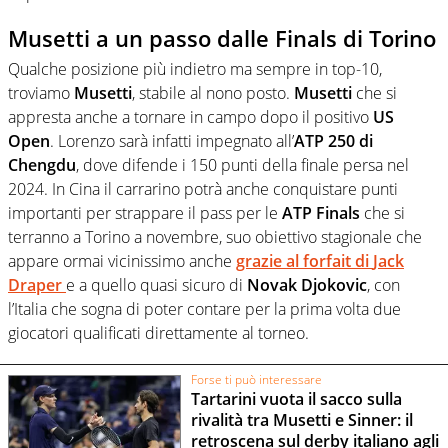
Musetti a un passo dalle Finals di Torino
Qualche posizione più indietro ma sempre in top-10,
troviamo
Musetti
, stabile al nono posto.
Musetti
che si
appresta anche a tornare in campo dopo il positivo
US
Open
. Lorenzo sarà infatti impegnato all’
ATP 250 di
Chengdu
, dove difende i 150 punti della finale persa nel
2024. In Cina il carrarino potrà anche conquistare punti
importanti per strappare il pass per le
ATP Finals
che si
terranno a Torino a novembre, suo obiettivo stagionale che
appare ormai vicinissimo anche
grazie al forfait di
Jack
Draper
e a quello quasi sicuro di
Novak Djokovic
, con
l’Italia che sogna di poter contare per la prima volta due
giocatori qualificati direttamente al torneo.
Forse ti può interessare
Tartarini vuota il sacco sulla
rivalità tra Musetti e Sinner: il
retroscena sul derby italiano agli