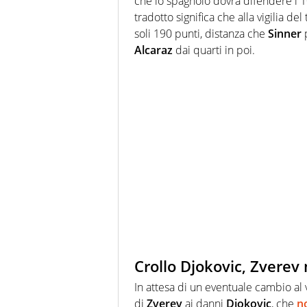
che lo spagnolo dovrà difendere i 10
tradotto significa che alla vigilia de
soli 190 punti, distanza che
Sinner
p
Alcaraz
dai quarti in poi.
Crollo Djokovic, Zverev 
In attesa di un eventuale cambio al v
di
Zverev
ai danni
Djokovic
, che
n