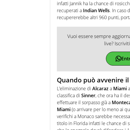
infatti Jannik ha la chance di rosicc
recuperati a
Indian Wells
. In caso d
recupererebbe altri 960 punti, port
Vuoi essere sempre aggiornat
live? Iscrivi
Ent
Quando può avvenire il 
L’eliminazione di
Alcaraz
a
Miami
a
classifica di
Sinner
, che ora ha il d
effettuare il sorpasso già a
Monteca
Miami
(o arrivare per lo meno ai qu
verifichi a Monaco sarebbe necessari
titolo in Florida infatti le chance d