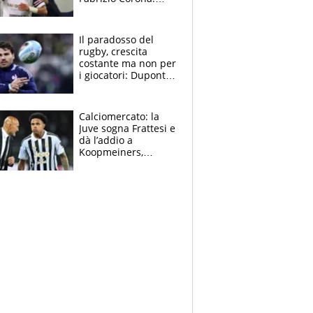
“Ecco cosa è
successo, ho le
prove”
Il paradosso del
rugby, crescita
costante ma non per
i giocatori: Dupont
(il più pagato al
mondo) guadagna
solo 1,4 milioni
Calciomercato: la
all'anno
Juve sogna Frattesi e
dà l’addio a
Koopmeiners,
Romero si allontana
dall’Inter, Fiorentina
scatenata