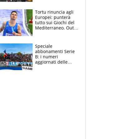
non ha rivali (bene
Malucelli, terzo)
Tortu rinuncia agli
Europei: punterà
tutto sui Giochi del
Mediterraneo. Out
anche Zenoni e
Simonelli. Tamberi
in dubbio
Speciale
abbonamenti Serie
B: i numeri
aggiornati delle
venti squadre
cadette