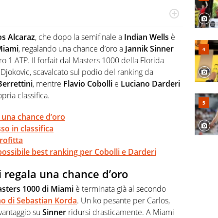
cio personale e professionale. Ama raccontare lo sport
l tempo reale: la verità della dirette non sono opinioni
os Alcaraz
, che dopo la semifinale a
Indian Wells
è
Miami
, regalando una chance d’oro a
Jannik Sinner
ro 1 ATP. Il forfait dal Masters 1000 della Florida
Djokovic, scavalcato sul podio del ranking da
errettini
, mentre
Flavio Cobolli
e
Luciano Darderi
ria classifica.
la una chance d’oro
o in classifica
rofitta
 possibile best ranking per Cobolli e Darderi
 ti regala una chance d’oro
sters 1000 di Miami
è terminata già al secondo
o di
Sebastian Korda
. Un ko pesante per Carlos,
 vantaggio su
Sinner
ridursi drasticamente. A Miami