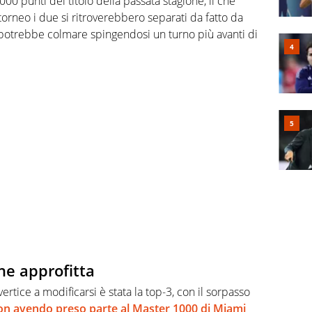
00 punti del titolo della passata stagione, il che
l torneo i due si ritroverebbero separati da fatto da
otrebbe colmare spingendosi un turno più avanti di
ne approfitta
ertice a modificarsi è stata la top-3, con il sorpasso
on avendo preso parte al
Master 1000 di Miami