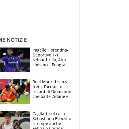
ME NOTIZIE
Pagelle Fiorentina-
Deportivo 1-1:
Ndour brilla, Atta
convince. Pongracic
rovina tutto nel
finale
Real Madrid senza
freni: l’acquisto
record di Diomande
che batte Zidane e
Ronaldo. Vinicius
rinnova: le cifre
Cagliari, sul caso
Sebastiano Esposito
irrompe anche
Fabrizio Corona: