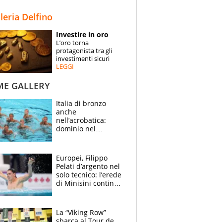
STORIE
lleria Delfino
SPECIALI
Investire in oro
L’oro torna
ESPERTI
protagonista tra gli
investimenti sicuri
LEGGI
CONTATTI
ME GALLERY
Italia di bronzo
anche
nell’acrobatica:
dominio nel
medagliere, ora
tocca a Ceccon, Curti
e compagni
Europei, Filippo
continuare
Pelati d’argento nel
solo tecnico: l’erede
di Minisini continua
a stupire, Los
Angeles è già nel
mirino
La “Viking Row”
sbarca al Tour de