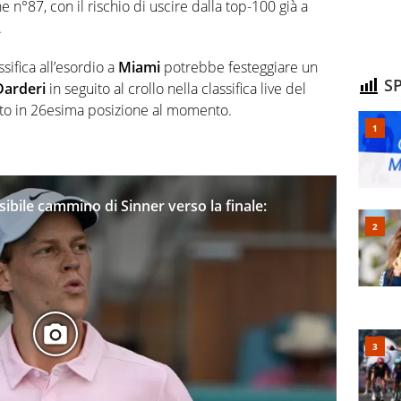
 n°87, con il rischio di uscire dalla top-100 già a
.
sifica all’esordio a
Miami
potrebbe festeggiare un
SP
Darderi
in seguito al crollo nella classifica live del
lato in 26esima posizione al momento.
sibile cammino di Sinner verso la finale: