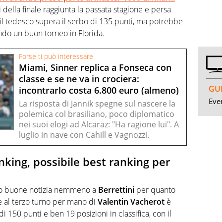
della finale raggiunta la passata stagione e persa
il tedesco supera il serbo di 135 punti, ma potrebbe
ando un buon torneo in Florida.
Forse ti può interessare
Miami, Sinner replica a Fonseca con
classe e se ne va in crociera:
GUI
incontrarlo costa 6.800 euro (almeno)
Even
La risposta di Jannik spegne sul nascere la
polemica col brasiliano, poco diplomatico
nei suoi elogi ad Alcaraz: "Ha ragione lui". A
luglio in nave con Cahill e Vagnozzi.
anking, possibile best ranking per
to buone notizia nemmeno a
Berrettini
per quanto
ne al terzo turno per mano di
Valentin Vacherot
è
di 150 punti e ben 19 posizioni in classifica, con il