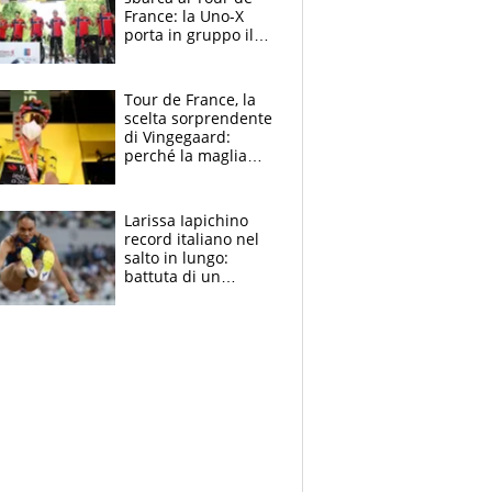
France: la Uno-X
porta in gruppo il
rito della Norvegia
di Haaland e
compagni
Tour de France, la
scelta sorprendente
di Vingegaard:
perché la maglia
gialla indossa la
mascherina, il
rischio da evitare
Larissa Iapichino
record italiano nel
salto in lungo:
battuta di un
centimetro mamma
Fiona May