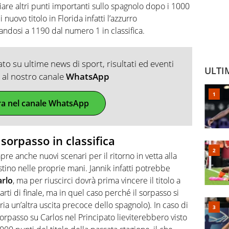
hiare altri punti importanti sullo spagnolo dopo i 1000
i nuovo titolo in Florida infatti l’azzurro
andosi a 1190 dal numero 1 in classifica.
o su ultime news di sport, risultati ed eventi
ULTI
ti al nostro canale
WhatsApp
ra nel canale WhatsApp
sorpasso in classifica
pre anche nuovi scenari per il ritorno in vetta alla
estino nelle proprie mani. Jannik infatti potrebbe
rlo
, ma per riuscirci dovrà prima vincere il titolo a
arti di finale, ma in quel caso perché il sorpasso si
a un’altra uscita precoce dello spagnolo). In caso di
i sorpasso su Carlos nel Principato lieviterebbero visto