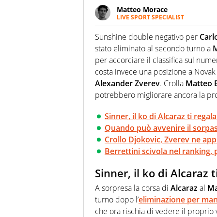
Matteo Morace
LIVE SPORT SPECIALIST
La multimedialità quale approc
focalizzando ogni attenzione su
Sunshine double negativo per
Carl
ma fatti
stato eliminato al secondo turno a
per accorciare il classifica sul nume
costa invece una posizione a Novak 
Alexander Zverev
. Crolla
Matteo B
potrebbero migliorare ancora la prop
Sinner, il ko di Alcaraz ti rega
Quando può avvenire il sorpass
Crollo Djokovic, Zverev ne app
Berrettini scivola nel ranking,
Sinner, il ko di Alcaraz
A sorpresa la corsa di
Alcaraz
al
Ma
turno dopo l’
eliminazione per man
che ora rischia di vedere il proprio