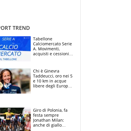
ORT TREND
Tabellone
Calciomercato Serie
A. Movimenti,
acquisti e cessioni:
estate 2026-27
Chi è Ginevra
Taddeucci, oro nei 5
e 10 km in acque
libere degli Europei
di Parigi 2026 che
ha dedicato la
medaglia al
fidanzato
Giro di Polonia, fa
festa sempre
Jonathan Milan:
anche di giallo
vestito, il friulano