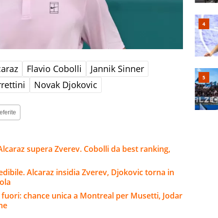
caraz
Flavio Cobolli
Jannik Sinner
rettini
Novak Djokovic
eferite
Alcaraz supera Zverev. Cobolli da best ranking,
redibile. Alcaraz insidia Zverev, Djokovic torna in
vola
 fuori: chance unica a Montreal per Musetti, Jodar
ine