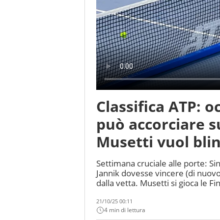
Classifica ATP: 
può accorciare s
Musetti vuol blin
Settimana cruciale alle porte: Si
Jannik dovesse vincere (di nuovo)
dalla vetta. Musetti si gioca le Fi
21/10/25 00:11
4 min di lettura