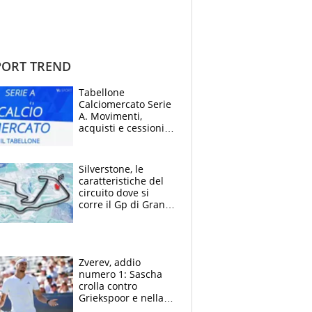
ORT TREND
Tabellone
Calciomercato Serie
A. Movimenti,
acquisti e cessioni:
estate 2026-27
Silverstone, le
caratteristiche del
circuito dove si
corre il Gp di Gran
Bretagna del
Motomondiale
Zverev, addio
numero 1: Sascha
crolla contro
Griekspoor e nella
sfida a due con