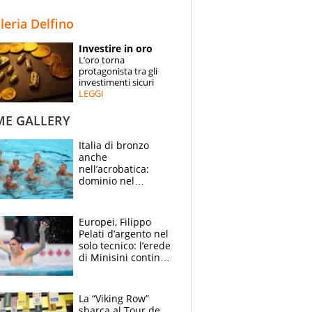
STORIE
lleria Delfino
SPECIALI
Investire in oro
L’oro torna
ESPERTI
protagonista tra gli
investimenti sicuri
LEGGI
CONTATTI
ME GALLERY
Italia di bronzo
anche
nell’acrobatica:
dominio nel
medagliere, ora
tocca a Ceccon, Curti
e compagni
Europei, Filippo
continuare
Pelati d’argento nel
solo tecnico: l’erede
di Minisini continua
a stupire, Los
Angeles è già nel
mirino
La “Viking Row”
sbarca al Tour de