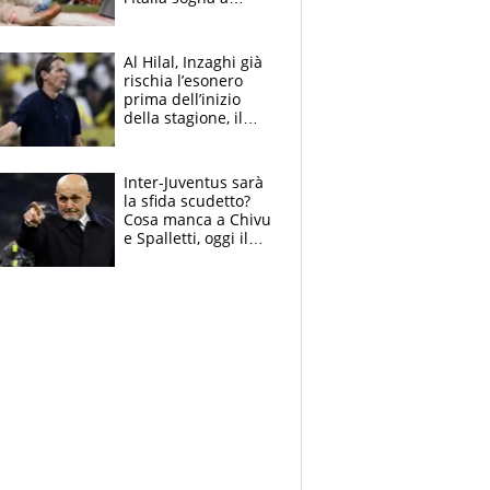
Eugene. Castellani
da record, Succo in
finale
Al Hilal, Inzaghi già
rischia l’esonero
prima dell’inizio
della stagione, il
retroscena
Inter-Juventus sarà
la sfida scudetto?
Cosa manca a Chivu
e Spalletti, oggi il
primo antipasto