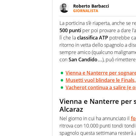
Roberto Barbacci
GIORNALISTA
Giornalista (pubblicista) sportiv
chiedergli di boxe, di scherma,
La porticina s’è riaperta, anche se r
500 punti
per poi provare a dare l’
lì che la
classifica ATP
potrebbe ca
ritorno in vetta dello spagnolo a di
sempre amico (qualcuno malignamente 
con
San Candido
…), può rimettere
Vienna e Nanterre per sognare
Musetti vuol blindare le Final
Vacherot continua a salire (e o
Vienna e Nanterre per 
Alcaraz
Nel giorno in cui ha annunciato il
fo
ritrova con 10.000 punti tondi tondi
spagnolo questa settimana resterà a 