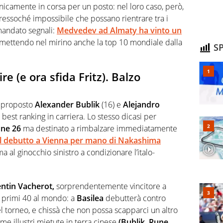
icamente in corsa per un posto: nel loro caso, però,
essoché impossibile che possano rientrare tra i
andato segnali:
Medvedev ad Almaty ha vinto un
rimettendo nel mirino anche la top 10 mondiale dalla
SP
e (e ora sfida Fritz). Balzo
a proposto
Alexander Bublik
(16) e
Alejandro
vi best ranking in carriera. Lo stesso dicasi per
one 26
ma destinato a rimbalzare immediatamente
l debutto a Vienna per mano di Nakashima
 al ginocchio sinistro a condizionare l’italo-
entin Vacherot,
sorprendentemente vincitore a
i primi 40 al mondo: a
Basilea
debutterà contro
l torneo, e chissà che non possa scapparci un altro
me illustri mietute in terra cinese
(Bublik, Rune,