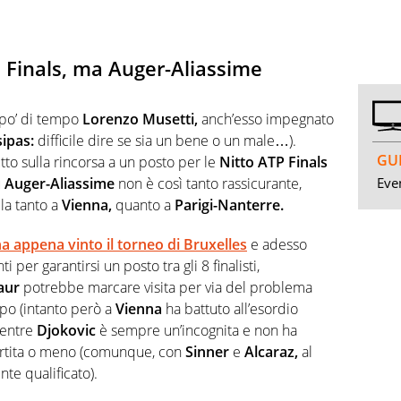
e Finals, ma Auger-Aliassime
 po’ di tempo
Lorenzo Musetti,
anch’esso impegnato
sipas:
difficile dire se sia un bene o un male…).
GUI
to sulla rincorsa a un posto per le
Nitto ATP Finals
Even
u
Auger-Aliassime
non è così tanto rassicurante,
la tanto a
Vienna,
quanto a
Parigi-Nanterre.
a appena vinto il torneo di Bruxelles
e adesso
 per garantirsi un posto tra gli 8 finalisti,
aur
potrebbe marcare visita per via del problema
mpo (intanto però a
Vienna
ha battuto all’esordio
mentre
Djokovic
è sempre un’incognita e non ha
partita o meno (comunque, con
Sinner
e
Alcaraz,
al
te qualificato).