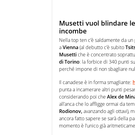
Musetti vuol blindare l
incombe
Nella top ten c’è saldamente da un
a
Vienna
(al debutto c’è subito
Tsit
Musetti
che è concentrato soprattut
di Torino
: la forbice di 340 punti s
perché impone di non sbagliare nul
Il canadese è in forma smagliante:
h
punta a incamerare altri punti pesanti
considerando poi che
Alex de Min
all’anca che lo affligge ormai da te
Rodionov,
avanzando agli ottavi), 
ancora fatto sapere se sarà della 
momento è l’unico già aritmeticamen