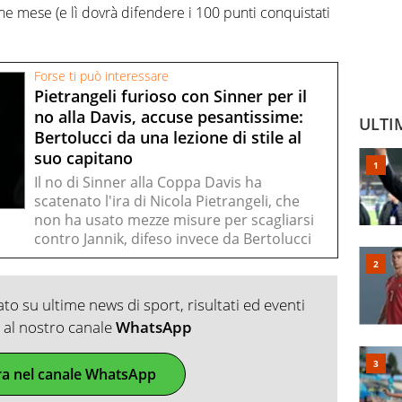
fine mese (e lì dovrà difendere i 100 punti conquistati
Forse ti può interessare
Pietrangeli furioso con Sinner per il
no alla Davis, accuse pesantissime:
ULTI
Bertolucci da una lezione di stile al
suo capitano
Il no di Sinner alla Coppa Davis ha
scatenato l'ira di Nicola Pietrangeli, che
non ha usato mezze misure per scagliarsi
contro Jannik, difeso invece da Bertolucci
o su ultime news di sport, risultati ed eventi
ti al nostro canale
WhatsApp
ra nel canale WhatsApp