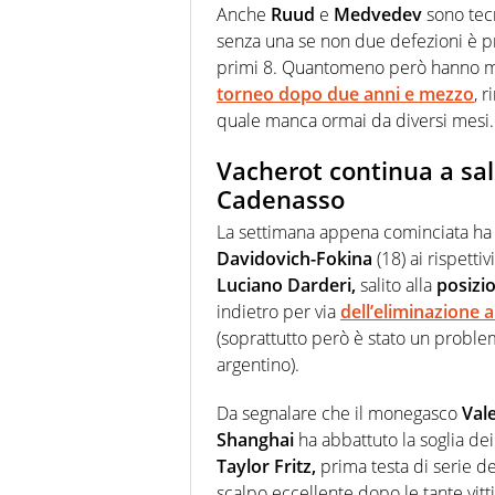
Anche
Ruud
e
Medvedev
sono tecn
senza una se non due defezioni è pr
primi 8. Quantomeno però hanno m
torneo dopo due anni e mezzo
, 
quale manca ormai da diversi mesi.
Vacherot continua a salir
Cadenasso
La settimana appena cominciata h
Davidovich-Fokina
(18) ai rispetti
Luciano Darderi,
salito alla
posizi
indietro per via
dell’eliminazione
a
(soprattutto però è stato un problema
argentino).
Da segnalare che il monegasco
Val
Shanghai
ha abbattuto la soglia de
Taylor Fritz,
prima testa di serie de
scalpo eccellente dopo le tante vitti