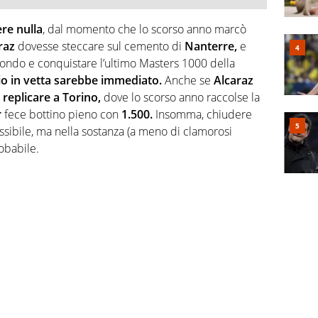
re nulla
, dal momento che lo scorso anno marcò
raz
dovesse steccare sul cemento di
Nanterre,
e
fondo e conquistare l’ultimo Masters 1000 della
io in vetta sarebbe immediato.
Anche se
Alcaraz
i
replicare
a
Torino,
dove lo scorso anno raccolse la
r
fece bottino pieno con
1.500.
Insomma, chiudere
ssibile, ma nella sostanza (a meno di clamorosi
obabile.