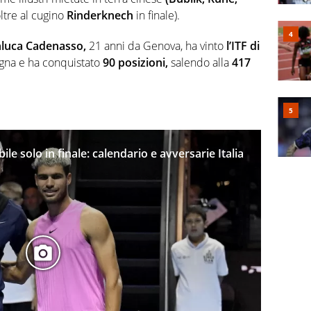
ltre al cugino
Rinderknech
in finale).
nluca Cadenasso,
21 anni da Genova, ha vinto
l’ITF di
gna e ha conquistato
90 posizioni,
salendo alla
417
le solo in finale: calendario e avversarie Italia