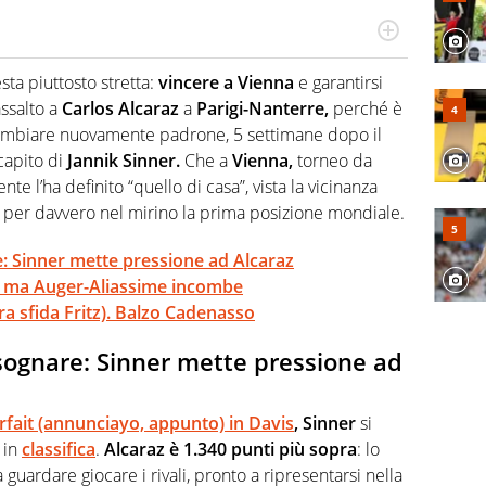
o a tutto campo, è il tuttologo di Virgilio Sport. Provate a
 di volley o di curling: ve ne farà innamorare
esta piuttosto stretta:
vincere
a Vienna
e garantirsi
assalto a
Carlos Alcaraz
a
Parigi-Nanterre,
perché è
mbiare nuovamente padrone, 5 settimane dopo il
scapito di
Jannik Sinner.
Che a
Vienna,
torneo da
l’ha definito “quello di casa”, vista la vicinanza
 per davvero nel mirino la prima posizione mondiale.
: Sinner mette pressione ad Alcaraz
s, ma Auger-Aliassime incombe
ra sfida Fritz). Balzo Cadenasso
sognare: Sinner mette pressione ad
rfait (annunciayo, appunto) in Davis
, Sinner
si
 in
classifica
.
Alcaraz
è 1.340 punti più sopra
: lo
guardare giocare i rivali, pronto a ripresentarsi nella