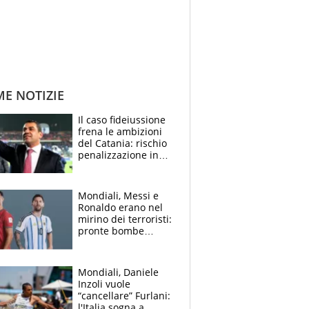
ME NOTIZIE
Il caso fideiussione
frena le ambizioni
del Catania: rischio
penalizzazione in
classifica, cosa
succede?
Mondiali, Messi e
Ronaldo erano nel
mirino dei terroristi:
pronte bombe
contro la Pulce
Mondiali, Daniele
Inzoli vuole
“cancellare” Furlani:
l'Italia sogna a