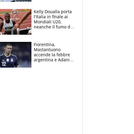
Sinner si conferma
terzo. Quanti malori
Kelly Doualla porta
a Montreal
l'Italia in finale ai
Mondiali U20,
neanche il fumo di
un incendio la frena
sui 100 metri
Fiorentina,
Mastantuono
accende la febbre
argentina e Adani
impazzisce. Ma
Antognoni ‘rovina la
festa’ a Commisso