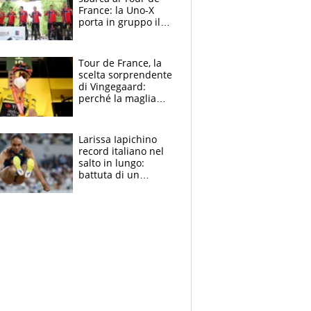
France: la Uno-X
porta in gruppo il
rito della Norvegia
di Haaland e
compagni
Tour de France, la
scelta sorprendente
di Vingegaard:
perché la maglia
gialla indossa la
mascherina, il
rischio da evitare
Larissa Iapichino
record italiano nel
salto in lungo:
battuta di un
centimetro mamma
Fiona May